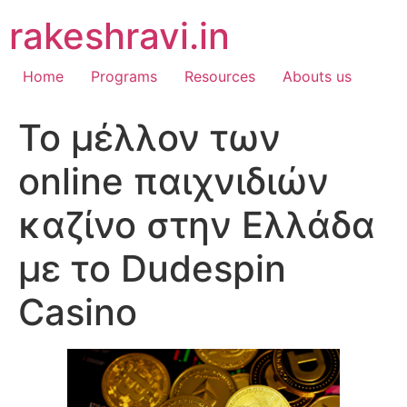
Skip
rakeshravi.in
to
content
Home
Programs
Resources
Abouts us
Το μέλλον των
online παιχνιδιών
καζίνο στην Ελλάδα
με το Dudespin
Casino