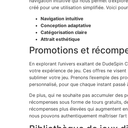
navigation intuitive qui nous permet d’explore
créé pour une utilisation simplifiée. Voici pour
Navigation intuitive
Conception adaptative
Catégorisation claire
Attrait esthétique
Promotions et récompe
En explorant l’univers exaltant de DudeSpin
votre expérience de jeu. Ces offres ne visent
sublimer votre jeu. Prenons l’exemple des prog
personnalisé, pour que chaque instant passé à 
De plus, qui ne souhaite pas accumuler des p
récompenses sous forme de tours gratuits, d
récompenses plus élevées qui augmentent enc
nous pouvons authentiquement maîtriser l’art