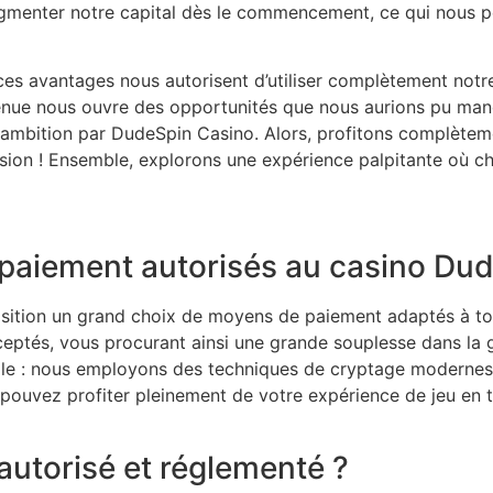
menter notre capital dès le commencement, ce qui nous per
es avantages nous autorisent d’utiliser complètement notre
nue nous ouvre des opportunités que nous aurions pu manqu
e ambition par DudeSpin Casino. Alors, profitons complète
sion ! Ensemble, explorons une expérience palpitante où c
 paiement autorisés au casino Dud
tion un grand choix de moyens de paiement adaptés à tous 
ceptés, vous procurant ainsi une grande souplesse dans la 
ale : nous employons des techniques de cryptage modernes 
pouvez profiter pleinement de votre expérience de jeu en t
autorisé et réglementé ?