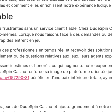
les et comment elles enrichissent notre expérience ludique
able
 frustrantes sans un service client fiable. Chez DudeSpin 
 eux-mêmes. Lorsque nous faisons face à des demandes ou d
rapides entrent en jeu.
 ces professionnels en temps réel et recevoir des solution
ment ou de questions relatives aux jeux, leurs agents expé
essentir estimés et honorés, ce qui augmente notre expérienc
eSpin Casino renforce sa image de plateforme orientée joueu
mpany/157290-31
bénéficier d’une paix intérieure totale, ayan
s majeurs de DudeSpin Casino et ajoute grandement à notre 