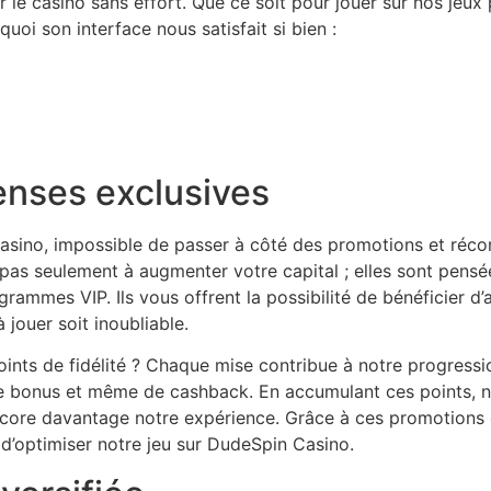
r le casino sans effort. Que ce soit pour jouer sur nos jeux 
quoi son interface nous satisfait si bien :
nses exclusives
 Casino, impossible de passer à côté des promotions et ré
 pas seulement à augmenter votre capital ; elles sont pensé
rammes VIP. Ils vous offrent la possibilité de bénéficier d
jouer soit inoubliable.
oints de fidélité ? Chaque mise contribue à notre progress
e bonus et même de cashback. En accumulant ces points, 
ore davantage notre expérience. Grâce à ces promotions e
 d’optimiser notre jeu sur DudeSpin Casino.