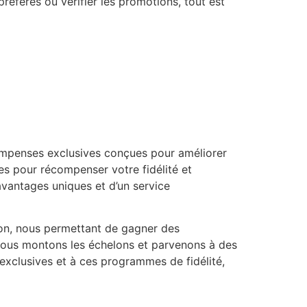
préférés ou vérifier les promotions, tout est
compenses exclusives conçues pour améliorer
es pour récompenser votre fidélité et
’avantages uniques et d’un service
ion, nous permettant de gagner des
nous montons les échelons et parvenons à des
xclusives et à ces programmes de fidélité,