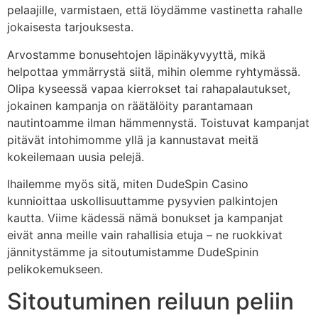
pelaajille, varmistaen, että löydämme vastinetta rahalle
jokaisesta tarjouksesta.
Arvostamme bonusehtojen läpinäkyvyyttä, mikä
helpottaa ymmärrystä siitä, mihin olemme ryhtymässä.
Olipa kyseessä vapaa kierrokset tai rahapalautukset,
jokainen kampanja on räätälöity parantamaan
nautintoamme ilman hämmennystä. Toistuvat kampanjat
pitävät intohimomme yllä ja kannustavat meitä
kokeilemaan uusia pelejä.
Ihailemme myös sitä, miten DudeSpin Casino
kunnioittaa uskollisuuttamme pysyvien palkintojen
kautta. Viime kädessä nämä bonukset ja kampanjat
eivät anna meille vain rahallisia etuja – ne ruokkivat
jännitystämme ja sitoutumistamme DudeSpinin
pelikokemukseen.
Sitoutuminen reiluun peliin