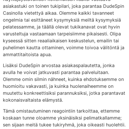
asiakastuki on toinen tukipilari, joka parantaa DudeSpin
Casinolla vietettyä aikaa. Olemme kaikki tavanneet
ongelmia tai esittäneet kysymyksiä meiltä kysymyksiä
pelatessamme, ja täällä olevat tukikanavat ovat hyvin
varusteltuja vastaamaan tarpeisiimme pikaisesti. Olipa
kyseessä sitten reaaliaikaisen keskustelun, emailin tai
puhelimen kautta ottaminen, voimme toivoa välitöntä ja
ammattitaitoista apua.
Lisäksi DudeSpin arvostaa asiakaspalautetta, jonka
avulla he voivat jatkuvasti parantaa palveluitaan.
Olemme omin silmin nähneet, kuinka ehdotuksemme on
huomioitu vakavasti, ja kuinka huolenaiheemme on
muutettu konkreettisiksi parannuksiksi, jotka parantavat
kokonaisvaltaista elämystä.
Tämä omistautuminen reagointiin tarkoittaa, ettemme
koskaan tunne oloamme yksinäisiksi pelimatkallamme;
sen sijaan meitä tukee tukiryhmä, joka oikeasti huolehtii.