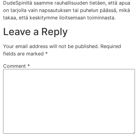
DudeSpinillä saamme rauhallisuuden tietäen, että apua
on tarjolla vain napsautuksen tai puhelun päässä, mikä
takaa, että keskitymme iloitsemaan toiminnasta.
Leave a Reply
Your email address will not be published.
Required
fields are marked
*
Comment
*