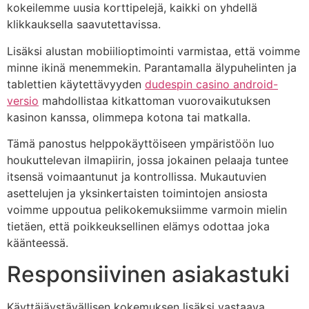
kokeilemme uusia korttipelejä, kaikki on yhdellä
klikkauksella saavutettavissa.
Lisäksi alustan mobiilioptimointi varmistaa, että voimme
minne ikinä menemmekin. Parantamalla älypuhelinten ja
tablettien käytettävyyden
dudespin casino android-
versio
mahdollistaa kitkattoman vuorovaikutuksen
kasinon kanssa, olimmepa kotona tai matkalla.
Tämä panostus helppokäyttöiseen ympäristöön luo
houkuttelevan ilmapiirin, jossa jokainen pelaaja tuntee
itsensä voimaantunut ja kontrollissa. Mukautuvien
asettelujen ja yksinkertaisten toimintojen ansiosta
voimme uppoutua pelikokemuksiimme varmoin mielin
tietäen, että poikkeuksellinen elämys odottaa joka
käänteessä.
Responsiivinen asiakastuki
Käyttäjäystävällisen kokemuksen lisäksi vastaava