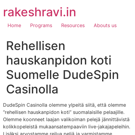
Skip
rakeshravi.in
to
content
Home
Programs
Resources
Abouts us
Rehellisen
hauskanpidon koti
Suomelle DudeSpin
Casinolla
DudeSpin Casinolla olemme ylpeitä siitä, että olemme
“rehellisen hauskanpidon koti” suomalaisille pelaajille.
Olemme koonneet laajan valikoiman pelejä jännittävistä
kolikkopeleistä mukaansatempaaviin live-jakajapeleihin.
Lisäksi arvostamme reilua peliä ja varmistamme