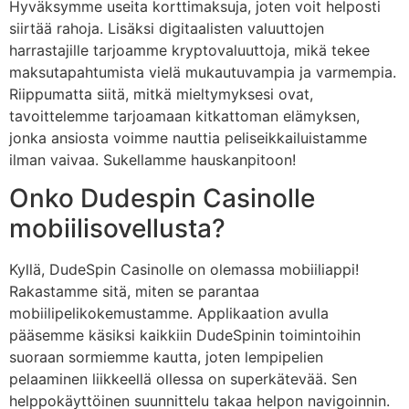
Hyväksymme useita korttimaksuja, joten voit helposti
siirtää rahoja. Lisäksi digitaalisten valuuttojen
harrastajille tarjoamme kryptovaluuttoja, mikä tekee
maksutapahtumista vielä mukautuvampia ja varmempia.
Riippumatta siitä, mitkä mieltymyksesi ovat,
tavoittelemme tarjoamaan kitkattoman elämyksen,
jonka ansiosta voimme nauttia peliseikkailuistamme
ilman vaivaa. Sukellamme hauskanpitoon!
Onko Dudespin Casinolle
mobiilisovellusta?
Kyllä, DudeSpin Casinolle on olemassa mobiiliappi!
Rakastamme sitä, miten se parantaa
mobiilipelikokemustamme. Applikaation avulla
pääsemme käsiksi kaikkiin DudeSpinin toimintoihin
suoraan sormiemme kautta, joten lempipelien
pelaaminen liikkeellä ollessa on superkätevää. Sen
helppokäyttöinen suunnittelu takaa helpon navigoinnin.