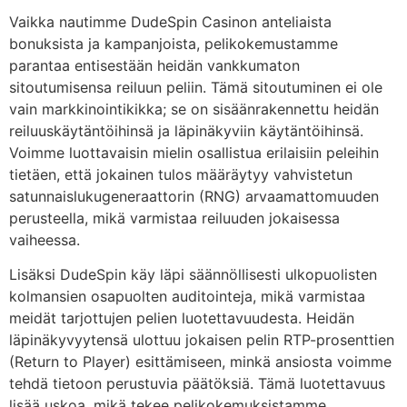
Vaikka nautimme DudeSpin Casinon anteliaista
bonuksista ja kampanjoista, pelikokemustamme
parantaa entisestään heidän vankkumaton
sitoutumisensa reiluun peliin. Tämä sitoutuminen ei ole
vain markkinointikikka; se on sisäänrakennettu heidän
reiluuskäytäntöihinsä ja läpinäkyviin käytäntöihinsä.
Voimme luottavaisin mielin osallistua erilaisiin peleihin
tietäen, että jokainen tulos määräytyy vahvistetun
satunnaislukugeneraattorin (RNG) arvaamattomuuden
perusteella, mikä varmistaa reiluuden jokaisessa
vaiheessa.
Lisäksi DudeSpin käy läpi säännöllisesti ulkopuolisten
kolmansien osapuolten auditointeja, mikä varmistaa
meidät tarjottujen pelien luotettavuudesta. Heidän
läpinäkyvyytensä ulottuu jokaisen pelin RTP-prosenttien
(Return to Player) esittämiseen, minkä ansiosta voimme
tehdä tietoon perustuvia päätöksiä. Tämä luotettavuus
lisää uskoa, mikä tekee pelikokemuksistamme