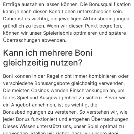
Erträge auszahlen lassen können. Die Bonusqualifikation
kann je nach diesen Konditionen unterschiedlich sein.
Daher ist es wichtig, die jeweiligen Aktionsbedingungen
gründlich zu lesen. Wenn wir diesen Punkt begreifen,
können wir unser Spielerlebnis optimieren und spätere
Überraschungen abwenden.
Kann ich mehrere Boni
gleichzeitig nutzen?
Boni können in der Regel nicht immer kombinieren oder
verschiedene Bonusangebote gleichzeitig verwenden.
Die meisten Casinos wenden Einschränkungen an, um
faires Spiel und Ausgewogenheit zu sichern. Bevor wir
ein Angebot annehmen, ist es wichtig, die
Bonusbedingungen zu verstehen. So verstehen wir, wie
jeder Bonus funktioniert und entgehen Überraschungen.
Dieses Wissen unterstützt uns, unser Spiel optimal zu
verwenden. Stellen wir sicher, dass wir unsere Boni