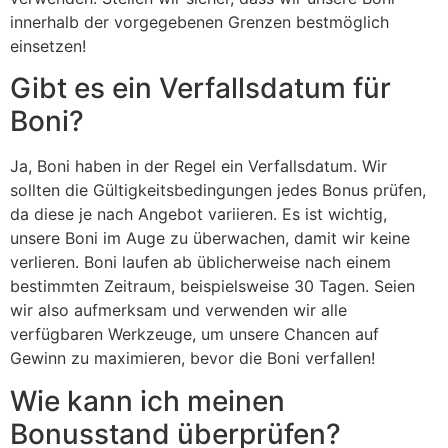
innerhalb der vorgegebenen Grenzen bestmöglich
einsetzen!
Gibt es ein Verfallsdatum für
Boni?
Ja, Boni haben in der Regel ein Verfallsdatum. Wir
sollten die Gültigkeitsbedingungen jedes Bonus prüfen,
da diese je nach Angebot variieren. Es ist wichtig,
unsere Boni im Auge zu überwachen, damit wir keine
verlieren. Boni laufen ab üblicherweise nach einem
bestimmten Zeitraum, beispielsweise 30 Tagen. Seien
wir also aufmerksam und verwenden wir alle
verfügbaren Werkzeuge, um unsere Chancen auf
Gewinn zu maximieren, bevor die Boni verfallen!
Wie kann ich meinen
Bonusstand überprüfen?