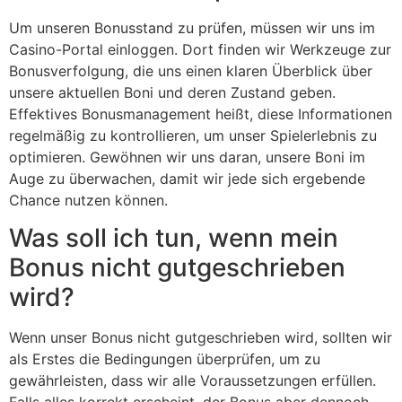
Um unseren Bonusstand zu prüfen, müssen wir uns im
Casino-Portal einloggen. Dort finden wir Werkzeuge zur
Bonusverfolgung, die uns einen klaren Überblick über
unsere aktuellen Boni und deren Zustand geben.
Effektives Bonusmanagement heißt, diese Informationen
regelmäßig zu kontrollieren, um unser Spielerlebnis zu
optimieren. Gewöhnen wir uns daran, unsere Boni im
Auge zu überwachen, damit wir jede sich ergebende
Chance nutzen können.
Was soll ich tun, wenn mein
Bonus nicht gutgeschrieben
wird?
Wenn unser Bonus nicht gutgeschrieben wird, sollten wir
als Erstes die Bedingungen überprüfen, um zu
gewährleisten, dass wir alle Voraussetzungen erfüllen.