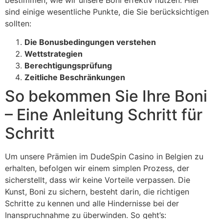
sind einige wesentliche Punkte, die Sie berücksichtigen
sollten:
Die Bonusbedingungen verstehen
Wettstrategien
Berechtigungsprüfung
Zeitliche Beschränkungen
So bekommen Sie Ihre Boni
– Eine Anleitung Schritt für
Schritt
Um unsere Prämien im DudeSpin Casino in Belgien zu
erhalten, befolgen wir einem simplen Prozess, der
sicherstellt, dass wir keine Vorteile verpassen. Die
Kunst, Boni zu sichern, besteht darin, die richtigen
Schritte zu kennen und alle Hindernisse bei der
Inanspruchnahme zu überwinden. So geht’s: