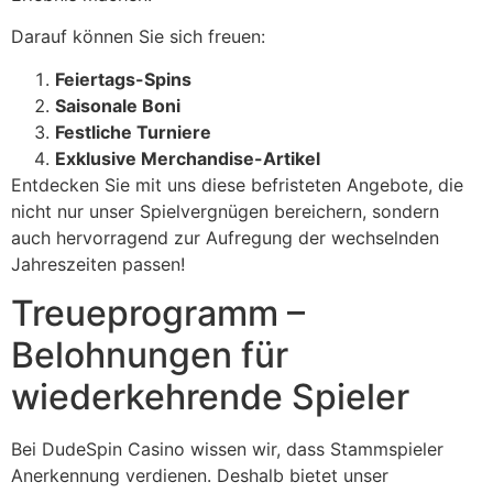
Darauf können Sie sich freuen:
Feiertags-Spins
Saisonale Boni
Festliche Turniere
Exklusive Merchandise-Artikel
Entdecken Sie mit uns diese befristeten Angebote, die
nicht nur unser Spielvergnügen bereichern, sondern
auch hervorragend zur Aufregung der wechselnden
Jahreszeiten passen!
Treueprogramm –
Belohnungen für
wiederkehrende Spieler
Bei DudeSpin Casino wissen wir, dass Stammspieler
Anerkennung verdienen. Deshalb bietet unser