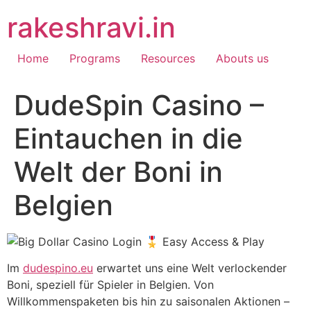
Skip
rakeshravi.in
to
content
Home
Programs
Resources
Abouts us
DudeSpin Casino –
Eintauchen in die
Welt der Boni in
Belgien
Im
dudespino.eu
erwartet uns eine Welt verlockender
Boni, speziell für Spieler in Belgien. Von
Willkommenspaketen bis hin zu saisonalen Aktionen –