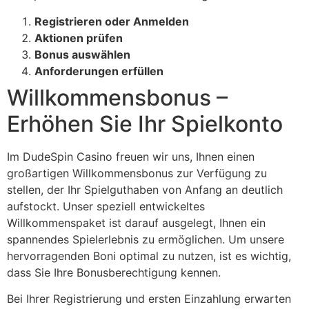
Registrieren oder Anmelden
Aktionen prüfen
Bonus auswählen
Anforderungen erfüllen
Willkommensbonus –
Erhöhen Sie Ihr Spielkonto
Im DudeSpin Casino freuen wir uns, Ihnen einen
großartigen Willkommensbonus zur Verfügung zu
stellen, der Ihr Spielguthaben von Anfang an deutlich
aufstockt. Unser speziell entwickeltes
Willkommenspaket ist darauf ausgelegt, Ihnen ein
spannendes Spielerlebnis zu ermöglichen. Um unsere
hervorragenden Boni optimal zu nutzen, ist es wichtig,
dass Sie Ihre Bonusberechtigung kennen.
Bei Ihrer Registrierung und ersten Einzahlung erwarten