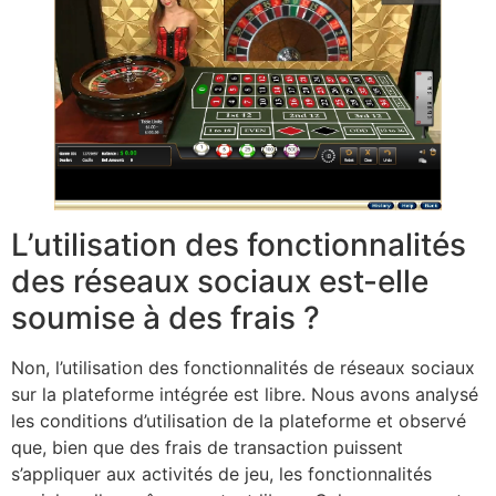
L’utilisation des fonctionnalités
des réseaux sociaux est-elle
soumise à des frais ?
Non, l’utilisation des fonctionnalités de réseaux sociaux
sur la plateforme intégrée est libre. Nous avons analysé
les conditions d’utilisation de la plateforme et observé
que, bien que des frais de transaction puissent
s’appliquer aux activités de jeu, les fonctionnalités