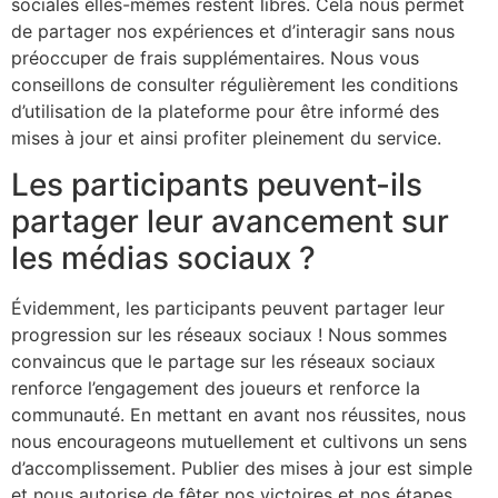
sociales elles-mêmes restent libres. Cela nous permet
de partager nos expériences et d’interagir sans nous
préoccuper de frais supplémentaires. Nous vous
conseillons de consulter régulièrement les conditions
d’utilisation de la plateforme pour être informé des
mises à jour et ainsi profiter pleinement du service.
Les participants peuvent-ils
partager leur avancement sur
les médias sociaux ?
Évidemment, les participants peuvent partager leur
progression sur les réseaux sociaux ! Nous sommes
convaincus que le partage sur les réseaux sociaux
renforce l’engagement des joueurs et renforce la
communauté. En mettant en avant nos réussites, nous
nous encourageons mutuellement et cultivons un sens
d’accomplissement. Publier des mises à jour est simple
et nous autorise de fêter nos victoires et nos étapes