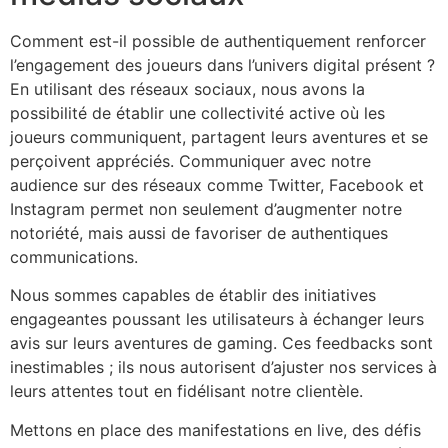
Comment est-il possible de authentiquement renforcer
l’engagement des joueurs dans l’univers digital présent ?
En utilisant des réseaux sociaux, nous avons la
possibilité de établir une collectivité active où les
joueurs communiquent, partagent leurs aventures et se
perçoivent appréciés. Communiquer avec notre
audience sur des réseaux comme Twitter, Facebook et
Instagram permet non seulement d’augmenter notre
notoriété, mais aussi de favoriser de authentiques
communications.
Nous sommes capables de établir des initiatives
engageantes poussant les utilisateurs à échanger leurs
avis sur leurs aventures de gaming. Ces feedbacks sont
inestimables ; ils nous autorisent d’ajuster nos services à
leurs attentes tout en fidélisant notre clientèle.
Mettons en place des manifestations en live, des défis