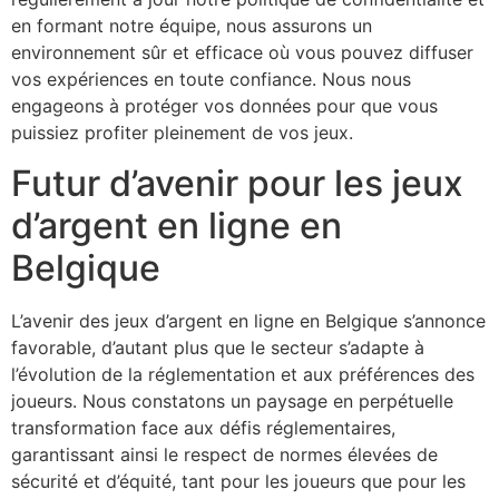
en formant notre équipe, nous assurons un
environnement sûr et efficace où vous pouvez diffuser
vos expériences en toute confiance. Nous nous
engageons à protéger vos données pour que vous
puissiez profiter pleinement de vos jeux.
Futur d’avenir pour les jeux
d’argent en ligne en
Belgique
L’avenir des jeux d’argent en ligne en Belgique s’annonce
favorable, d’autant plus que le secteur s’adapte à
l’évolution de la réglementation et aux préférences des
joueurs. Nous constatons un paysage en perpétuelle
transformation face aux défis réglementaires,
garantissant ainsi le respect de normes élevées de
sécurité et d’équité, tant pour les joueurs que pour les