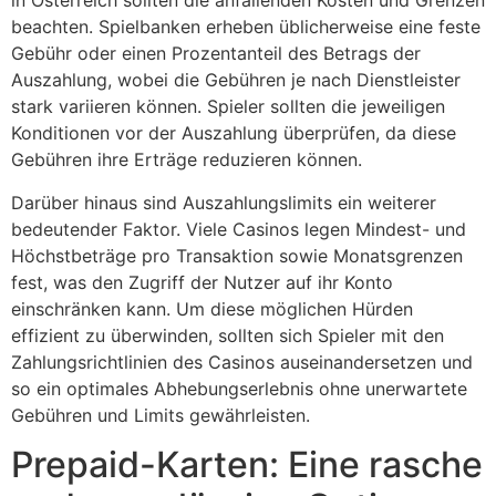
in Österreich sollten die anfallenden Kosten und Grenzen
beachten. Spielbanken erheben üblicherweise eine feste
Gebühr oder einen Prozentanteil des Betrags der
Auszahlung, wobei die Gebühren je nach Dienstleister
stark variieren können. Spieler sollten die jeweiligen
Konditionen vor der Auszahlung überprüfen, da diese
Gebühren ihre Erträge reduzieren können.
Darüber hinaus sind Auszahlungslimits ein weiterer
bedeutender Faktor. Viele Casinos legen Mindest- und
Höchstbeträge pro Transaktion sowie Monatsgrenzen
fest, was den Zugriff der Nutzer auf ihr Konto
einschränken kann. Um diese möglichen Hürden
effizient zu überwinden, sollten sich Spieler mit den
Zahlungsrichtlinien des Casinos auseinandersetzen und
so ein optimales Abhebungserlebnis ohne unerwartete
Gebühren und Limits gewährleisten.
Prepaid-Karten: Eine rasche