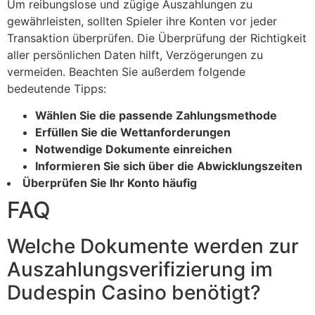
Um reibungslose und zügige Auszahlungen zu
gewährleisten, sollten Spieler ihre Konten vor jeder
Transaktion überprüfen. Die Überprüfung der Richtigkeit
aller persönlichen Daten hilft, Verzögerungen zu
vermeiden. Beachten Sie außerdem folgende
bedeutende Tipps:
Wählen Sie die passende Zahlungsmethode
Erfüllen Sie die Wettanforderungen
Notwendige Dokumente einreichen
Informieren Sie sich über die Abwicklungszeiten
Überprüfen Sie Ihr Konto häufig
FAQ
Welche Dokumente werden zur
Auszahlungsverifizierung im
Dudespin Casino benötigt?