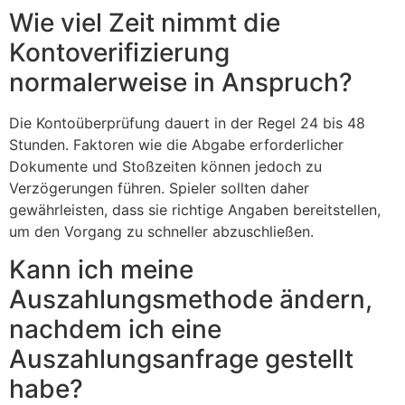
Wie viel Zeit nimmt die
Kontoverifizierung
normalerweise in Anspruch?
Die Kontoüberprüfung dauert in der Regel 24 bis 48
Stunden. Faktoren wie die Abgabe erforderlicher
Dokumente und Stoßzeiten können jedoch zu
Verzögerungen führen. Spieler sollten daher
gewährleisten, dass sie richtige Angaben bereitstellen,
um den Vorgang zu schneller abzuschließen.
Kann ich meine
Auszahlungsmethode ändern,
nachdem ich eine
Auszahlungsanfrage gestellt
habe?