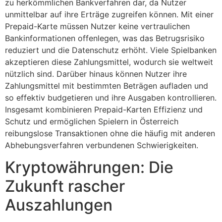
zu herkömmlichen Bankverfahren dar, da Nutzer
unmittelbar auf ihre Erträge zugreifen können. Mit einer
Prepaid-Karte müssen Nutzer keine vertraulichen
Bankinformationen offenlegen, was das Betrugsrisiko
reduziert und die Datenschutz erhöht. Viele Spielbanken
akzeptieren diese Zahlungsmittel, wodurch sie weltweit
nützlich sind. Darüber hinaus können Nutzer ihre
Zahlungsmittel mit bestimmten Beträgen aufladen und
so effektiv budgetieren und ihre Ausgaben kontrollieren.
Insgesamt kombinieren Prepaid-Karten Effizienz und
Schutz und ermöglichen Spielern in Österreich
reibungslose Transaktionen ohne die häufig mit anderen
Abhebungsverfahren verbundenen Schwierigkeiten.
Kryptowährungen: Die
Zukunft rascher
Auszahlungen