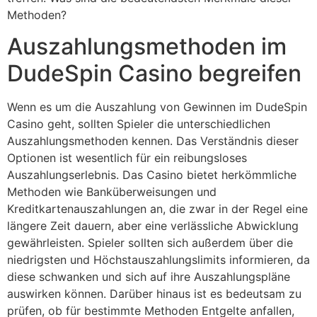
Methoden?
Auszahlungsmethoden im
DudeSpin Casino begreifen
Wenn es um die Auszahlung von Gewinnen im DudeSpin
Casino geht, sollten Spieler die unterschiedlichen
Auszahlungsmethoden kennen. Das Verständnis dieser
Optionen ist wesentlich für ein reibungsloses
Auszahlungserlebnis. Das Casino bietet herkömmliche
Methoden wie Banküberweisungen und
Kreditkartenauszahlungen an, die zwar in der Regel eine
längere Zeit dauern, aber eine verlässliche Abwicklung
gewährleisten. Spieler sollten sich außerdem über die
niedrigsten und Höchstauszahlungslimits informieren, da
diese schwanken und sich auf ihre Auszahlungspläne
auswirken können. Darüber hinaus ist es bedeutsam zu
prüfen, ob für bestimmte Methoden Entgelte anfallen,