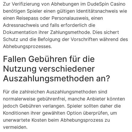
Zur Verifizierung von Abhebungen im DudeSpin Casino
benötigen Spieler einen gültigen Identitätsnachweis wie
einen Reisepass oder Personalausweis, einen
Adressnachweis und falls erforderlich die
Dokumentation ihrer Zahlungsmethode. Dies sichert
Schutz und die Befolgung der Vorschriften während des
Abhebungsprozesses.
Fallen Gebühren für die
Nutzung verschiedener
Auszahlungsmethoden an?
Für die zahlreichen Auszahlungsmethoden sind
normalerweise gebührenfrei, manche Anbieter könnten
jedoch Gebühren verlangen. Spieler sollten daher die
Konditionen ihrer gewählten Option überprüfen, um
unerwartete Kosten beim Abhebungsprozess zu
vermeiden.