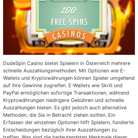
DudeSpin Casino bietet Spielern in Österreich mehrere
schnelle Auszahlungsmethoden. Mit Optionen wie E-
Wallets und Kryptowährungen können Spieler umgehend
auf ihre Gewinne zugreifen. E-Wallets wie Skrill und
PayPal ermöglichen sofortige Transaktionen, während
Kryptowährungen niedrigere Gebühren und schnelle
Auszahlungen bieten. Es gibt jedoch auch alternative
Methoden, die Sie in Betracht ziehen sollten. Ein
Erfassen der einzelnen Optionen hilft Spielern, fundierte
Entscheidungen bezüglich ihrer Auszahlungen zu
treffen. Was sind die bedeutendsten Merkmale dieser