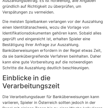
Auszahlungsbetrag. Es ist notwendig, alle Angaben
gründlich auf Richtigkeit zu überprüfen, um
Verspätungen zu vermeiden.
Die meisten Spielbanken verlangen vor der Auszahlung
einen Identitätsnachweis, wozu die Vorlage von
Identifikationsdokumenten gehören kann. Sobald alles
geprüft und eingereicht ist, erhalten Spieler eine
Bestätigung ihrer Anfrage zur Auszahlung.
Banküberweisungen erfordern in der Regel etwas Zeit,
da sie bankübergreifende Verfahren beinhalten. Daher
kann eine gute Vorbereitung auf die notwendigen
Schritte die Auszahlung deutlich beschleunigen.
Einblicke in die
Verarbeitungszeit
Die Verarbeitungsdauer für Banküberweisungen kann
variieren, Spieler in Österreich sollten jedoch in der