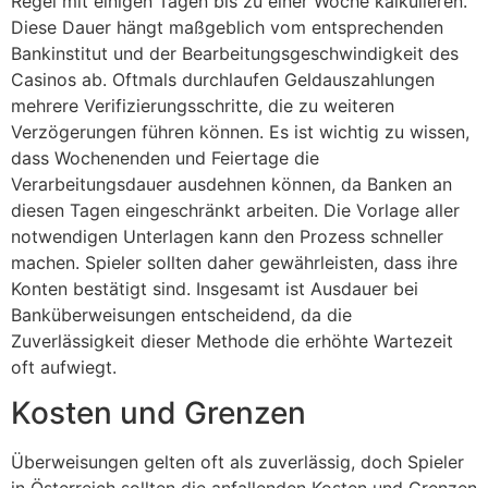
Regel mit einigen Tagen bis zu einer Woche kalkulieren.
Diese Dauer hängt maßgeblich vom entsprechenden
Bankinstitut und der Bearbeitungsgeschwindigkeit des
Casinos ab. Oftmals durchlaufen Geldauszahlungen
mehrere Verifizierungsschritte, die zu weiteren
Verzögerungen führen können. Es ist wichtig zu wissen,
dass Wochenenden und Feiertage die
Verarbeitungsdauer ausdehnen können, da Banken an
diesen Tagen eingeschränkt arbeiten. Die Vorlage aller
notwendigen Unterlagen kann den Prozess schneller
machen. Spieler sollten daher gewährleisten, dass ihre
Konten bestätigt sind. Insgesamt ist Ausdauer bei
Banküberweisungen entscheidend, da die
Zuverlässigkeit dieser Methode die erhöhte Wartezeit
oft aufwiegt.
Kosten und Grenzen
Überweisungen gelten oft als zuverlässig, doch Spieler