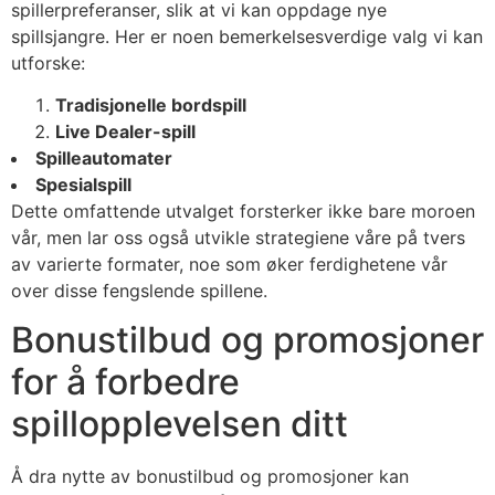
spillerpreferanser, slik at vi kan oppdage nye
spillsjangre. Her er noen bemerkelsesverdige valg vi kan
utforske:
Tradisjonelle bordspill
Live Dealer-spill
Spilleautomater
Spesialspill
Dette omfattende utvalget forsterker ikke bare moroen
vår, men lar oss også utvikle strategiene våre på tvers
av varierte formater, noe som øker ferdighetene vår
over disse fengslende spillene.
Bonustilbud og promosjoner
for å forbedre
spillopplevelsen ditt
Å dra nytte av bonustilbud og promosjoner kan