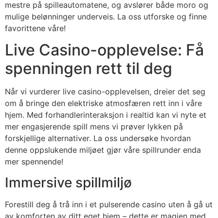
mestre på spilleautomatene, og avslører både moro og
mulige belønninger underveis. La oss utforske og finne
favorittene våre!
Live Casino-opplevelse: Få
spenningen rett til deg
Når vi vurderer live casino-opplevelsen, dreier det seg
om å bringe den elektriske atmosfæren rett inn i våre
hjem. Med forhandlerinteraksjon i realtid kan vi nyte et
mer engasjerende spill mens vi prøver lykken på
forskjellige alternativer. La oss undersøke hvordan
denne oppslukende miljøet gjør våre spillrunder enda
mer spennende!
Immersive spillmiljø
Forestill deg å trå inn i et pulserende casino uten å gå ut
av komforten av ditt eget hjem – dette er magien med