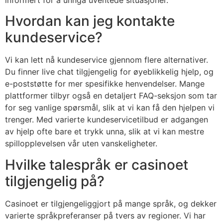
Hvordan kan jeg kontakte
kundeservice?
Vi kan lett nå kundeservice gjennom flere alternativer.
Du finner live chat tilgjengelig for øyeblikkelig hjelp, og
e-poststøtte for mer spesifikke henvendelser. Mange
plattformer tilbyr også en detaljert FAQ-seksjon som tar
for seg vanlige spørsmål, slik at vi kan få den hjelpen vi
trenger. Med varierte kundeservicetilbud er adgangen
av hjelp ofte bare et trykk unna, slik at vi kan mestre
spillopplevelsen vår uten vanskeligheter.
Hvilke talespråk er casinoet
tilgjengelig på?
Casinoet er tilgjengeliggjort på mange språk, og dekker
varierte språkpreferanser på tvers av regioner. Vi har