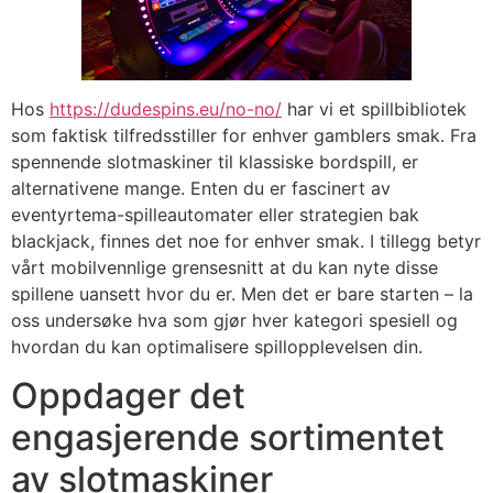
Hos
https://dudespins.eu/no-no/
har vi et spillbibliotek
som faktisk tilfredsstiller for enhver gamblers smak. Fra
spennende slotmaskiner til klassiske bordspill, er
alternativene mange. Enten du er fascinert av
eventyrtema-spilleautomater eller strategien bak
blackjack, finnes det noe for enhver smak. I tillegg betyr
vårt mobilvennlige grensesnitt at du kan nyte disse
spillene uansett hvor du er. Men det er bare starten – la
oss undersøke hva som gjør hver kategori spesiell og
hvordan du kan optimalisere spillopplevelsen din.
Oppdager det
engasjerende sortimentet
av slotmaskiner