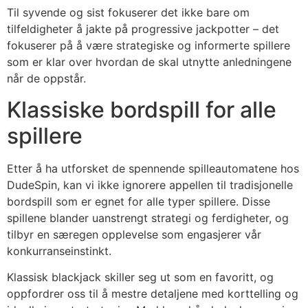
Til syvende og sist fokuserer det ikke bare om
tilfeldigheter å jakte på progressive jackpotter – det
fokuserer på å være strategiske og informerte spillere
som er klar over hvordan de skal utnytte anledningene
når de oppstår.
Klassiske bordspill for alle
spillere
Etter å ha utforsket de spennende spilleautomatene hos
DudeSpin, kan vi ikke ignorere appellen til tradisjonelle
bordspill som er egnet for alle typer spillere. Disse
spillene blander uanstrengt strategi og ferdigheter, og
tilbyr en særegen opplevelse som engasjerer vår
konkurranseinstinkt.
Klassisk blackjack skiller seg ut som en favoritt, og
oppfordrer oss til å mestre detaljene med korttelling og