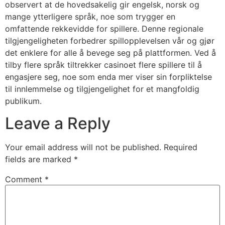
observert at de hovedsakelig gir engelsk, norsk og
mange ytterligere språk, noe som trygger en
omfattende rekkevidde for spillere. Denne regionale
tilgjengeligheten forbedrer spillopplevelsen vår og gjør
det enklere for alle å bevege seg på plattformen. Ved å
tilby flere språk tiltrekker casinoet flere spillere til å
engasjere seg, noe som enda mer viser sin forpliktelse
til innlemmelse og tilgjengelighet for et mangfoldig
publikum.
Leave a Reply
Your email address will not be published.
Required
fields are marked
*
Comment
*