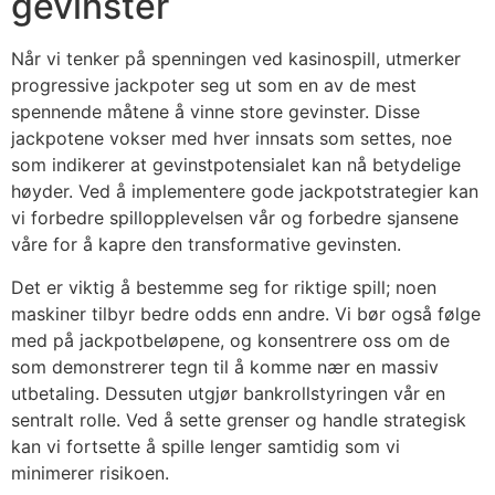
gevinster
Når vi tenker på spenningen ved kasinospill, utmerker
progressive jackpoter seg ut som en av de mest
spennende måtene å vinne store gevinster. Disse
jackpotene vokser med hver innsats som settes, noe
som indikerer at gevinstpotensialet kan nå betydelige
høyder. Ved å implementere gode jackpotstrategier kan
vi forbedre spillopplevelsen vår og forbedre sjansene
våre for å kapre den transformative gevinsten.
Det er viktig å bestemme seg for riktige spill; noen
maskiner tilbyr bedre odds enn andre. Vi bør også følge
med på jackpotbeløpene, og konsentrere oss om de
som demonstrerer tegn til å komme nær en massiv
utbetaling. Dessuten utgjør bankrollstyringen vår en
sentralt rolle. Ved å sette grenser og handle strategisk
kan vi fortsette å spille lenger samtidig som vi
minimerer risikoen.