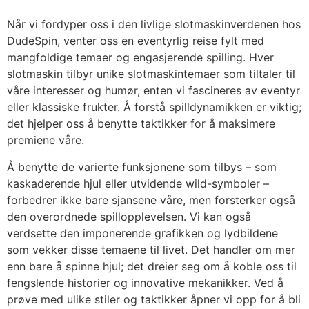
Når vi fordyper oss i den livlige slotmaskinverdenen hos
DudeSpin, venter oss en eventyrlig reise fylt med
mangfoldige temaer og engasjerende spilling. Hver
slotmaskin tilbyr unike slotmaskintemaer som tiltaler til
våre interesser og humør, enten vi fascineres av eventyr
eller klassiske frukter. Å forstå spilldynamikken er viktig;
det hjelper oss å benytte taktikker for å maksimere
premiene våre.
Å benytte de varierte funksjonene som tilbys – som
kaskaderende hjul eller utvidende wild-symboler –
forbedrer ikke bare sjansene våre, men forsterker også
den overordnede spillopplevelsen. Vi kan også
verdsette den imponerende grafikken og lydbildene
som vekker disse temaene til livet. Det handler om mer
enn bare å spinne hjul; det dreier seg om å koble oss til
fengslende historier og innovative mekanikker. Ved å
prøve med ulike stiler og taktikker åpner vi opp for å bli