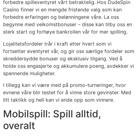
forbedre spilleventyret vårt betraktelig. Hos DudeSpin
Casino finner vi en mengde fristende valg som kan
forbedre erfaringen og belønningene våre. La oss
begynne med velkomstbonuser – disse kan tilby oss en
sterk start og forhøye bankrollen vår for mer spilling.
Lojalitetsfordeler trår i kraft etter hvert som vi
fortsetter eventyret vår, og gir oss særlige fordeler som
skreddersydde bonuser og eksklusiv tilgang. Ved å
holde oss engasjerte og akkumulere poeng, avdekker vi
spennende muligheter.
I tillegg kan vi være med på promo-turneringer, hvor
evnene våre blir testet for å vinne store gevinster. Med
litt taktikk og hell kan vi ende opp som vinnere.
Mobilspill: Spill alltid,
overalt