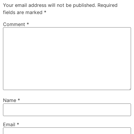
Your email address will not be published.
Required
fields are marked
*
Comment
*
Name
*
Email
*