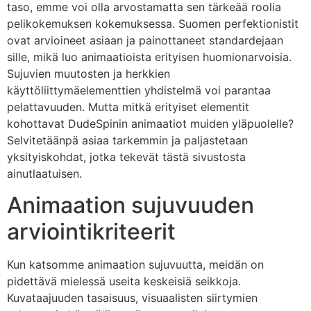
taso, emme voi olla arvostamatta sen tärkeää roolia
pelikokemuksen kokemuksessa. Suomen perfektionistit
ovat arvioineet asiaan ja painottaneet standardejaan
sille, mikä luo animaatioista erityisen huomionarvoisia.
Sujuvien muutosten ja herkkien
käyttöliittymäelementtien yhdistelmä voi parantaa
pelattavuuden. Mutta mitkä erityiset elementit
kohottavat DudeSpinin animaatiot muiden yläpuolelle?
Selvitetäänpä asiaa tarkemmin ja paljastetaan
yksityiskohdat, jotka tekevät tästä sivustosta
ainutlaatuisen.
Animaation sujuvuuden
arviointikriteerit
Kun katsomme animaation sujuvuutta, meidän on
pidettävä mielessä useita keskeisiä seikkoja.
Kuvataajuuden tasaisuus, visuaalisten siirtymien