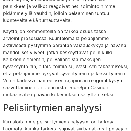
painikkeet ja valikot reagoivat heti toimintoihimme,
pidämme yllä vauhdin, jolloin pelaaminen tuntuu
luontevalta eikä turhauttavalta.
Käyttäjien kommenteilla on tärkeä osuus tässä
arviointiprosessissa. Kuuntelemalla pelaajiamme
aktiivisesti pystymme parantaa vastauskykyä ja havaita
mahdolliset viiveet, jotka keskeyttävät pelin kulku.
Kaikkien elementin, pelivalinnoista maksujen
hyväksyntöihin, pitäisi toimia sujuvasti sen takaamiseksi,
että pelaajamme pysyvät syventyneinä ja keskittyneinä.
Viime kädessä ihanteellisen rajapinnan reagointikyvyn
saavuttaminen on olennaista DudeSpin Casinon
mukaansatempaavan kokemuksen säilyttämiseksi.
Pelisiirtymien analyysi
Kun aloitamme pelisiirtymien analyysin, on tärkeää
huomata, kuinka tärkeitä sujuvat siirtymät ovat pelaajan