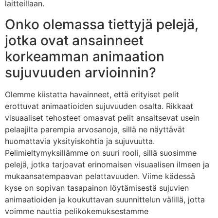
laitteillaan.
Onko olemassa tiettyjä pelejä,
jotka ovat ansainneet
korkeamman animaation
sujuvuuden arvioinnin?
Olemme kiistatta havainneet, että erityiset pelit
erottuvat animaatioiden sujuvuuden osalta. Rikkaat
visuaaliset tehosteet omaavat pelit ansaitsevat usein
pelaajilta parempia arvosanoja, sillä ne näyttävät
huomattavia yksityiskohtia ja sujuvuutta.
Pelimieltymyksillämme on suuri rooli, sillä suosimme
pelejä, jotka tarjoavat erinomaisen visuaalisen ilmeen ja
mukaansatempaavan pelattavuuden. Viime kädessä
kyse on sopivan tasapainon löytämisestä sujuvien
animaatioiden ja koukuttavan suunnittelun välillä, jotta
voimme nauttia pelikokemuksestamme