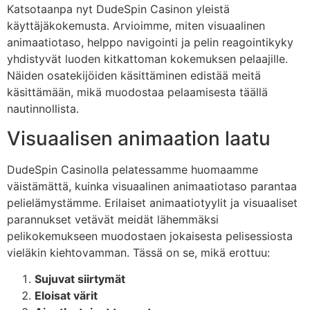
Katsotaanpa nyt DudeSpin Casinon yleistä
käyttäjäkokemusta. Arvioimme, miten visuaalinen
animaatiotaso, helppo navigointi ja pelin reagointikyky
yhdistyvät luoden kitkattoman kokemuksen pelaajille.
Näiden osatekijöiden käsittäminen edistää meitä
käsittämään, mikä muodostaa pelaamisesta täällä
nautinnollista.
Visuaalisen animaation laatu
DudeSpin Casinolla pelatessamme huomaamme
väistämättä, kuinka visuaalinen animaatiotaso parantaa
pelielämystämme. Erilaiset animaatiotyylit ja visuaaliset
parannukset vetävät meidät lähemmäksi
pelikokemukseen muodostaen jokaisesta pelisessiosta
vieläkin kiehtovamman. Tässä on se, mikä erottuu:
Sujuvat siirtymät
Eloisat värit