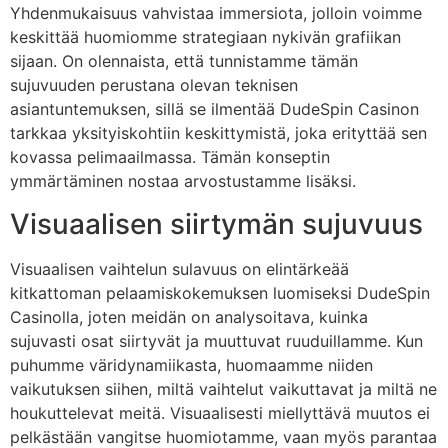
Yhdenmukaisuus vahvistaa immersiota, jolloin voimme
keskittää huomiomme strategiaan nykivän grafiikan
sijaan. On olennaista, että tunnistamme tämän
sujuvuuden perustana olevan teknisen
asiantuntemuksen, sillä se ilmentää DudeSpin Casinon
tarkkaa yksityiskohtiin keskittymistä, joka erityttää sen
kovassa pelimaailmassa. Tämän konseptin
ymmärtäminen nostaa arvostustamme lisäksi.
Visuaalisen siirtymän sujuvuus
Visuaalisen vaihtelun sulavuus on elintärkeää
kitkattoman pelaamiskokemuksen luomiseksi DudeSpin
Casinolla, joten meidän on analysoitava, kuinka
sujuvasti osat siirtyvät ja muuttuvat ruuduillamme. Kun
puhumme väridynamiikasta, huomaamme niiden
vaikutuksen siihen, miltä vaihtelut vaikuttavat ja miltä ne
houkuttelevat meitä. Visuaalisesti miellyttävä muutos ei
pelkästään vangitse huomiotamme, vaan myös parantaa