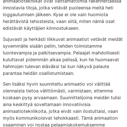
animaatiotekniikat ovat välttämättömiä rakennettaessa
innostavia tiloja, jotka vetävät puoleensa meitä heti
loggautumisen jälkeen. Kyse ei ole vain huomiota
herättävistä tehosteista, vaan siitä, miten nämä osat
edistävät käyttäjien kiinnostukseen.
Sujuvasti ja herkästi liikkuvat animaatiot vetävät meidät
syvemmälle sisään peliin, tehden toimistamme
luontevampia ja palkitsevampia. Pelaajat mahdollisesti
kuluttavat pidemmän aikaa pelissä, kun he huomaavat
hahmojen tulevan eläväksi tai kun näkyvä palaute
parantaa heidän osallistumistaan.
Sen lisäksi hyvin suunniteltu animaatio voi välittää
olennaista tietoa välittömästi, varmistaen, ettemme
koskaan pysy arvaamaan. Suunnittelijoina meidän tulisi
aina keskittyä soveltamaan innovatiivisia
animaatiotekniikoita, jotka eivät vain ilostuttaisi, vaan
myös kommunikoisivat tehokkaasti. Tämä animaation
osaaminen voi nostaa pelaamiskokemuksemme