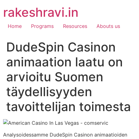
Skip
rakeshravi.in
to
content
Home
Programs
Resources
Abouts us
DudeSpin Casinon
animaation laatu on
arvioitu Suomen
täydellisyyden
tavoittelijan toimesta
Analysoidessamme DudeSpin Casinon animaatioiden