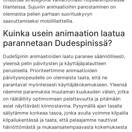
tilanteissa. Sujuviin animaatioihin panostaminen on
olennaista pelien parhaan suorituskyvyn
saavuttamiseksi mobiililaitteilla.
Kuinka usein animaation laatua
parannetaan Dudespinissä?
DudeSpinin animaatioiden laatu paranee säännöllisesti,
yleensä pelin päivitysten ja käyttäjäpalautteen
perusteella. Prioriteettimme animaatioiden
päivitysnopeudelle on olennaista taata, että ne
parantavat myönteisesti käyttäjäkokemukseen. Yleensä
näemme parannuksia muutaman kuukauden välein, jotka
on räätälöity optimoimaan pelattavuutta ja pitämään
asiat näyttävästi kiinnostavina. Pysymällä ajan tasalla
säilytämme korkeaa tasoa, jonka avulla voimme kilpailla
kilpailukentässä ja taata, että pelaajamme nauttivat
häiriöttömästä ja mukaansatempaavasta kokemuksesta