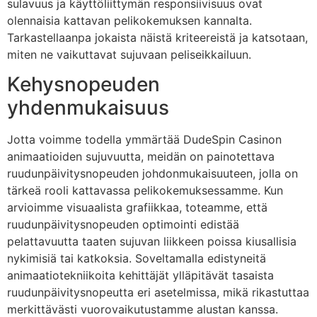
sulavuus ja käyttöliittymän responsiivisuus ovat
olennaisia kattavan pelikokemuksen kannalta.
Tarkastellaanpa jokaista näistä kriteereistä ja katsotaan,
miten ne vaikuttavat sujuvaan peliseikkailuun.
Kehysnopeuden
yhdenmukaisuus
Jotta voimme todella ymmärtää DudeSpin Casinon
animaatioiden sujuvuutta, meidän on painotettava
ruudunpäivitysnopeuden johdonmukaisuuteen, jolla on
tärkeä rooli kattavassa pelikokemuksessamme. Kun
arvioimme visuaalista grafiikkaa, toteamme, että
ruudunpäivitysnopeuden optimointi edistää
pelattavuutta taaten sujuvan liikkeen poissa kiusallisia
nykimisiä tai katkoksia. Soveltamalla edistyneitä
animaatiotekniikoita kehittäjät ylläpitävät tasaista
ruudunpäivitysnopeutta eri asetelmissa, mikä rikastuttaa
merkittävästi vuorovaikutustamme alustan kanssa.