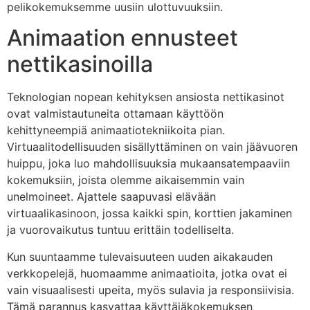
pelikokemuksemme uusiin ulottuvuuksiin.
Animaation ennusteet
nettikasinoilla
Teknologian nopean kehityksen ansiosta nettikasinot
ovat valmistautuneita ottamaan käyttöön
kehittyneempiä animaatiotekniikoita pian.
Virtuaalitodellisuuden sisällyttäminen on vain jäävuoren
huippu, joka luo mahdollisuuksia mukaansatempaaviin
kokemuksiin, joista olemme aikaisemmin vain
unelmoineet. Ajattele saapuvasi elävään
virtuaalikasinoon, jossa kaikki spin, korttien jakaminen
ja vuorovaikutus tuntuu erittäin todelliselta.
Kun suuntaamme tulevaisuuteen uuden aikakauden
verkkopelejä, huomaamme animaatioita, jotka ovat ei
vain visuaalisesti upeita, myös sulavia ja responsiivisia.
Tämä parannus kasvattaa käyttäjäkokemuksen