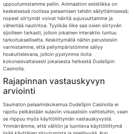
uppoutumistamme peliin. Animaation estetiikka on
keskeisessä roolissa pelaamisen tahdin säilyttämisessä;
nopeat siirtymät voivat häiritä sujuvuuttamme ja
vähentää nautintoa. Tyylikäs liike saa osien siirtyvän
sijoilleen tarkasti, jolloin jokainen interaktio tuntuu
tarkoitukselliselta. Keskittymällä näihin perusteisiin
varmistamme, että peliympäristömme säilyy
houkuttelevana, jolloin pystymme iloita
kokonaisvaltaisesti jokaisesta hetkestä DudeSpin
Casinolla.
Rajapinnan vastauskyvyn
arviointi
Saumaton pelaamiskokemus DudeSpin Casinolla ei
rajoitu pelkästään sulaviin visuaalisiin vaihteluihin, vaan
se riippuu myös käyttöliittymän vastauskyvystä.
Ymmärrämme, että välitön ja luonteva käyttöliittymä
lisää käyttäjien sitoutumista ja mielihyvää. Kun