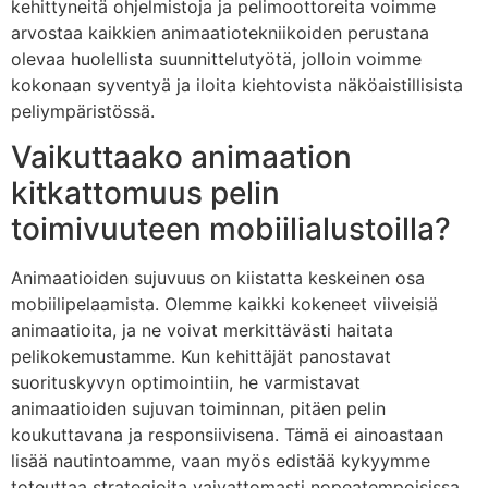
kehittyneitä ohjelmistoja ja pelimoottoreita voimme
arvostaa kaikkien animaatiotekniikoiden perustana
olevaa huolellista suunnittelutyötä, jolloin voimme
kokonaan syventyä ja iloita kiehtovista näköaistillisista
peliympäristössä.
Vaikuttaako animaation
kitkattomuus pelin
toimivuuteen mobiilialustoilla?
Animaatioiden sujuvuus on kiistatta keskeinen osa
mobiilipelaamista. Olemme kaikki kokeneet viiveisiä
animaatioita, ja ne voivat merkittävästi haitata
pelikokemustamme. Kun kehittäjät panostavat
suorituskyvyn optimointiin, he varmistavat
animaatioiden sujuvan toiminnan, pitäen pelin
koukuttavana ja responsiivisena. Tämä ei ainoastaan
lisää nautintoamme, vaan myös edistää kykyymme
toteuttaa strategioita vaivattomasti nopeatempoisissa