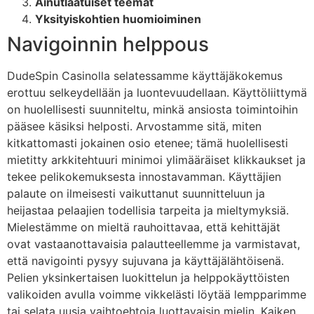
Ainutlaatuiset teemat
Yksityiskohtien huomioiminen
Navigoinnin helppous
DudeSpin Casinolla selatessamme käyttäjäkokemus
erottuu selkeydellään ja luontevuudellaan. Käyttöliittymä
on huolellisesti suunniteltu, minkä ansiosta toimintoihin
pääsee käsiksi helposti. Arvostamme sitä, miten
kitkattomasti jokainen osio etenee; tämä huolellisesti
mietitty arkkitehtuuri minimoi ylimääräiset klikkaukset ja
tekee pelikokemuksesta innostavamman. Käyttäjien
palaute on ilmeisesti vaikuttanut suunnitteluun ja
heijastaa pelaajien todellisia tarpeita ja mieltymyksiä.
Mielestämme on mieltä rauhoittavaa, että kehittäjät
ovat vastaanottavaisia palautteellemme ja varmistavat,
että navigointi pysyy sujuvana ja käyttäjälähtöisenä.
Pelien yksinkertaisen luokittelun ja helppokäyttöisten
valikoiden avulla voimme vikkelästi löytää lempparimme
tai selata uusia vaihtoehtoja luottavaisin mielin. Kaiken