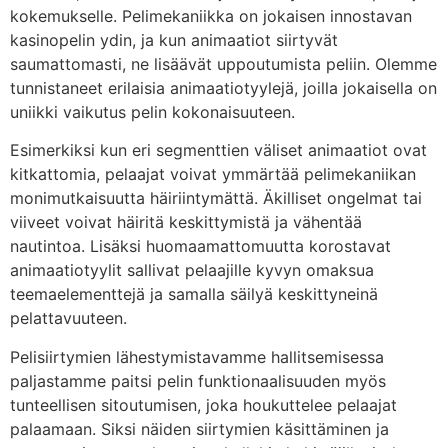
kokemukselle. Pelimekaniikka on jokaisen innostavan
kasinopelin ydin, ja kun animaatiot siirtyvät
saumattomasti, ne lisäävät uppoutumista peliin. Olemme
tunnistaneet erilaisia animaatiotyylejä, joilla jokaisella on
uniikki vaikutus pelin kokonaisuuteen.
Esimerkiksi kun eri segmenttien väliset animaatiot ovat
kitkattomia, pelaajat voivat ymmärtää pelimekaniikan
monimutkaisuutta häiriintymättä. Äkilliset ongelmat tai
viiveet voivat häiritä keskittymistä ja vähentää
nautintoa. Lisäksi huomaamattomuutta korostavat
animaatiotyylit sallivat pelaajille kyvyn omaksua
teemaelementtejä ja samalla säilyä keskittyneinä
pelattavuuteen.
Pelisiirtymien lähestymistavamme hallitsemisessa
paljastamme paitsi pelin funktionaalisuuden myös
tunteellisen sitoutumisen, joka houkuttelee pelaajat
palaamaan. Siksi näiden siirtymien käsittäminen ja