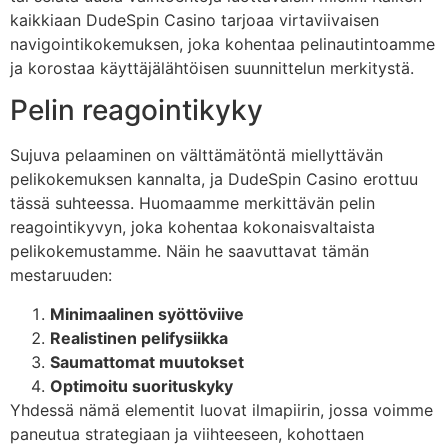
kaikkiaan DudeSpin Casino tarjoaa virtaviivaisen
navigointikokemuksen, joka kohentaa pelinautintoamme
ja korostaa käyttäjälähtöisen suunnittelun merkitystä.
Pelin reagointikyky
Sujuva pelaaminen on välttämätöntä miellyttävän
pelikokemuksen kannalta, ja DudeSpin Casino erottuu
tässä suhteessa. Huomaamme merkittävän pelin
reagointikyvyn, joka kohentaa kokonaisvaltaista
pelikokemustamme. Näin he saavuttavat tämän
mestaruuden:
Minimaalinen syöttöviive
Realistinen pelifysiikka
Saumattomat muutokset
Optimoitu suorituskyky
Yhdessä nämä elementit luovat ilmapiirin, jossa voimme
paneutua strategiaan ja viihteeseen, kohottaen