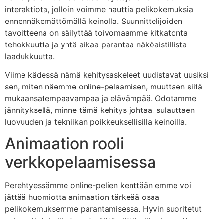
interaktiota, jolloin voimme nauttia pelikokemuksia
ennennäkemättömällä keinolla. Suunnittelijoiden
tavoitteena on säilyttää toivomaamme kitkatonta
tehokkuutta ja yhtä aikaa parantaa näköaistillista
laadukkuutta.
Viime kädessä nämä kehitysaskeleet uudistavat uusiksi
sen, miten näemme online-pelaamisen, muuttaen siitä
mukaansatempaavampaa ja elävämpää. Odotamme
jännityksellä, minne tämä kehitys johtaa, sulauttaen
luovuuden ja tekniikan poikkeuksellisilla keinoilla.
Animaation rooli
verkkopelaamisessa
Perehtyessämme online-pelien kenttään emme voi
jättää huomiotta animaation tärkeää osaa
pelikokemuksemme parantamisessa. Hyvin suoritetut