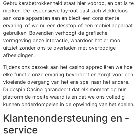
Gebruikersbetrokkenheid staat hier voorop, en dat is te
merken. De responsieve lay-out past zich vlekkeloos
aan onze apparaten aan en biedt een consistente
ervaring, of we nu een desktop of een mobiel apparaat
gebruiken. Bovendien verhoogt de grafische
vormgeving onze interactie, waardoor het er mooi
uitziet zonder ons te overladen met overbodige
afbeeldingen.
Tijdens ons bezoek aan het casino appreciëren we hoe
elke functie onze ervaring bevordert en zorgt voor een
vloeiende overgang van het ene spel naar het andere.
Dudespin Casino garandeert dat elk moment op hun
platform de moeite waard is en dat we ons volledig
kunnen onderdompelen in de opwinding van het spelen.
Klantenondersteuning en -
service