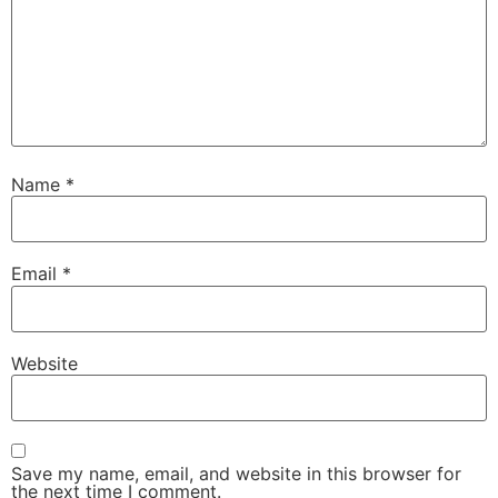
Name
*
Email
*
Website
Save my name, email, and website in this browser for
the next time I comment.