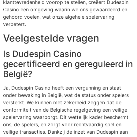
klanttevredenheid voorop te stellen, creëert Dudespin
Casino een omgeving waarin we ons gewaardeerd en
gehoord voelen, wat onze algehele spelervaring
verbetert.
Veelgestelde vragen
Is Dudespin Casino
gecertificeerd en gereguleerd in
België?
Ja, Dudespin Casino heeft een vergunning en staat
onder bewaking in België, wat de status onder spelers
versterkt. We kunnen met zekerheid zeggen dat de
conformiteit van de Belgische regelgeving een veilige
spelervaring waarborgt. Dit wettelijk kader beschermt
ons, de spelers, en zorgt voor rechtvaardig spel en
veilige transacties. Dankzij de inzet van Dudespin aan