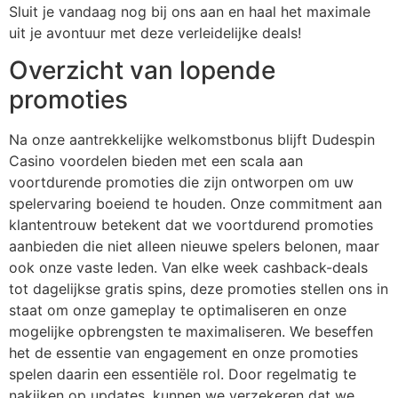
Sluit je vandaag nog bij ons aan en haal het maximale
uit je avontuur met deze verleidelijke deals!
Overzicht van lopende
promoties
Na onze aantrekkelijke welkomstbonus blijft Dudespin
Casino voordelen bieden met een scala aan
voortdurende promoties die zijn ontworpen om uw
spelervaring boeiend te houden. Onze commitment aan
klantentrouw betekent dat we voortdurend promoties
aanbieden die niet alleen nieuwe spelers belonen, maar
ook onze vaste leden. Van elke week cashback-deals
tot dagelijkse gratis spins, deze promoties stellen ons in
staat om onze gameplay te optimaliseren en onze
mogelijke opbrengsten te maximaliseren. We beseffen
het de essentie van engagement en onze promoties
spelen daarin een essentiële rol. Door regelmatig te
nakijken op updates, kunnen we verzekeren dat we