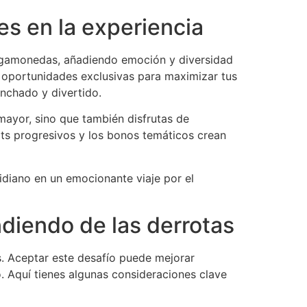
es en la experiencia
agamonedas, añadiendo emoción y diversidad
n oportunidades exclusivas para maximizar tus
anchado y divertido.
mayor, sino que también disfrutas de
s progresivos y los bonos temáticos crean
idiano en un emocionante viaje por el
ndiendo de las derrotas
s. Aceptar este desafío puede mejorar
. Aquí tienes algunas consideraciones clave