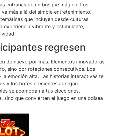
ticas entrañas de un bosque mágico. Los
 va más allá del simple entretenimiento.
 temáticas que incluyen desde culturas
a experiencia vibrante y estimulante,
ividad.
ticipantes regresen
traen de nuevo por más. Elementos innovadoras
o, sino por rotaciones consecutivos. Los
la emoción alta. Las historias interactivas te
os y los botes crecientes agregan
bles se acomodan a tus elecciones,
, sino que convierten el juego en una odisea