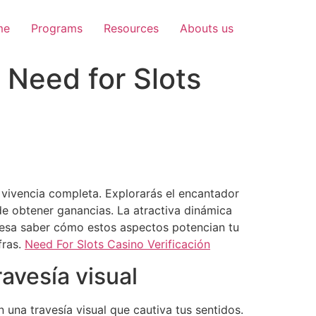
me
Programs
Resources
Abouts us
n Need for Slots
a vivencia completa. Explorarás el encantador
e obtener ganancias. La atractiva dinámica
eresa saber cómo estos aspectos potencian tu
fras.
Need For Slots Casino Verificación
avesía visual
 una travesía visual que cautiva tus sentidos.