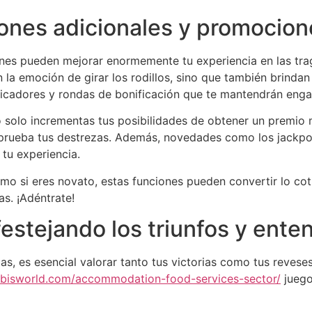
iones adicionales y promocion
nes pueden mejorar enormemente tu experiencia en las tr
 la emoción de girar los rodillos, sino que también brinda
iplicadores y rondas de bonificación que te mantendrán eng
 solo incrementas tus posibilidades de obtener un premio 
prueba tus destrezas. Además, novedades como los jackpot
tu experiencia.
o si eres novato, estas funciones pueden convertir lo cot
s. ¡Adéntrate!
estejando los triunfos y ente
s, es esencial valorar tanto tus victorias como tus revese
ibisworld.com/accommodation-food-services-sector/
juego