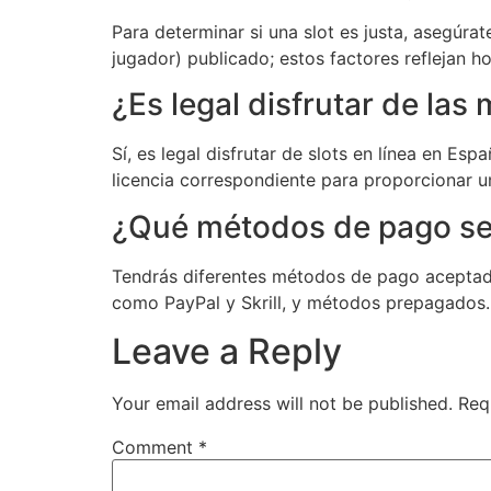
Para determinar si una slot es justa, asegúrat
jugador) publicado; estos factores reflejan h
¿Es legal disfrutar de la
Sí, es legal disfrutar de slots en línea en E
licencia correspondiente para proporcionar un
¿Qué métodos de pago se 
Tendrás diferentes métodos de pago aceptado
como PayPal y Skrill, y métodos prepagados. 
Leave a Reply
Your email address will not be published.
Req
Comment
*