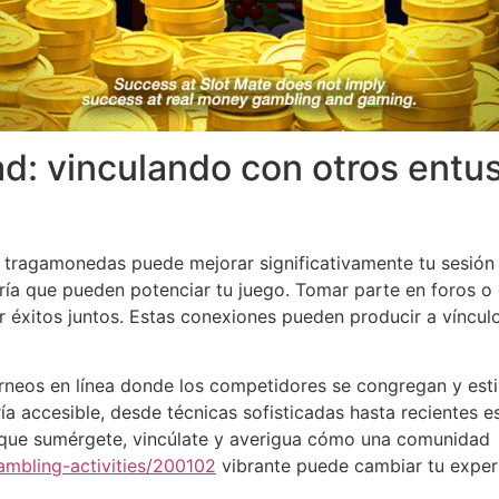
: vinculando con otros entus
tragamonedas puede mejorar significativamente tu sesión d
ría que pueden potenciar tu juego. Tomar parte en foros o 
ar éxitos juntos. Estas conexiones pueden producir a víncu
torneos en línea donde los competidores se congregan y es
ía accesible, desde técnicas sofisticadas hasta recientes 
í que sumérgete, vincúlate y averigua cómo una comunidad
ambling-activities/200102
vibrante puede cambiar tu exper