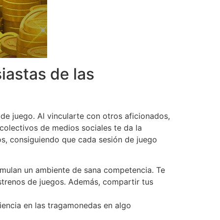
iastas de las
e juego. Al vincularte con otros aficionados,
colectivos de medios sociales te da la
los, consiguiendo que cada sesión de juego
timulan un ambiente de sana competencia. Te
estrenos de juegos. Además, compartir tus
iencia en las tragamonedas en algo