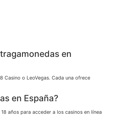
as tragamonedas en
88 Casino o LeoVegas. Cada una ofrece
das en España?
 18 años para acceder a los casinos en línea