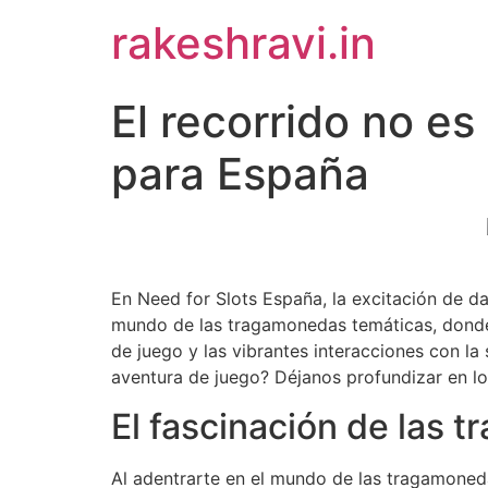
Skip
rakeshravi.in
to
content
El recorrido no es
para España
En Need for Slots España, la excitación de da
mundo de las tragamonedas temáticas, donde 
de juego y las vibrantes interacciones con l
aventura de juego? Déjanos profundizar en lo 
El fascinación de las 
Al adentrarte en el mundo de las tragamonedas