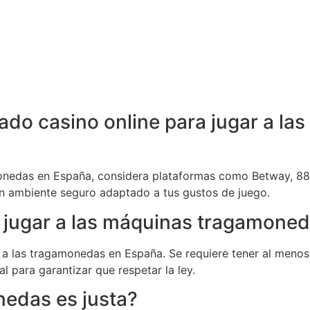
ado casino online para jugar a l
amonedas en España, considera plataformas como Betway, 8
n ambiente seguro adaptado a tus gustos de juego.
a jugar a las máquinas tragamone
r a las tragamonedas en España. Se requiere tener al menos
al para garantizar que respetar la ley.
edas es justa?