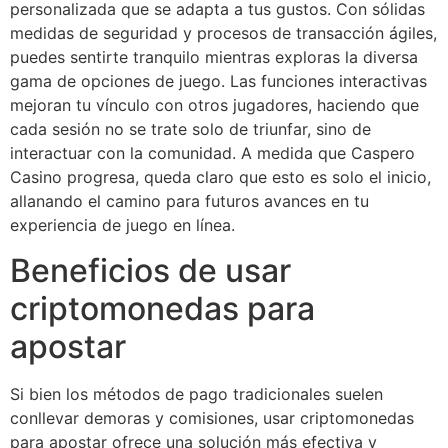
personalizada que se adapta a tus gustos. Con sólidas
medidas de seguridad y procesos de transacción ágiles,
puedes sentirte tranquilo mientras exploras la diversa
gama de opciones de juego. Las funciones interactivas
mejoran tu vínculo con otros jugadores, haciendo que
cada sesión no se trate solo de triunfar, sino de
interactuar con la comunidad. A medida que Caspero
Casino progresa, queda claro que esto es solo el inicio,
allanando el camino para futuros avances en tu
experiencia de juego en línea.
Beneficios de usar
criptomonedas para
apostar
Si bien los métodos de pago tradicionales suelen
conllevar demoras y comisiones, usar criptomonedas
para apostar ofrece una solución más efectiva y