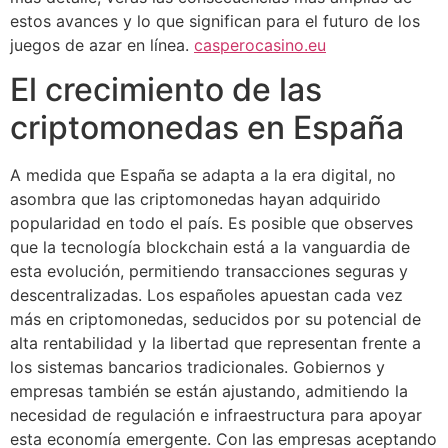
estos avances y lo que significan para el futuro de los
juegos de azar en línea.
casperocasino.eu
El crecimiento de las
criptomonedas en España
A medida que España se adapta a la era digital, no
asombra que las criptomonedas hayan adquirido
popularidad en todo el país. Es posible que observes
que la tecnología blockchain está a la vanguardia de
esta evolución, permitiendo transacciones seguras y
descentralizadas. Los españoles apuestan cada vez
más en criptomonedas, seducidos por su potencial de
alta rentabilidad y la libertad que representan frente a
los sistemas bancarios tradicionales. Gobiernos y
empresas también se están ajustando, admitiendo la
necesidad de regulación e infraestructura para apoyar
esta economía emergente. Con las empresas aceptando