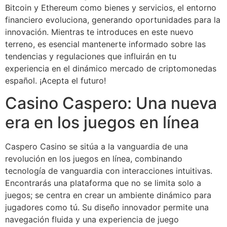
Bitcoin y Ethereum como bienes y servicios, el entorno
financiero evoluciona, generando oportunidades para la
innovación. Mientras te introduces en este nuevo
terreno, es esencial mantenerte informado sobre las
tendencias y regulaciones que influirán en tu
experiencia en el dinámico mercado de criptomonedas
español. ¡Acepta el futuro!
Casino Caspero: Una nueva
era en los juegos en línea
Caspero Casino se sitúa a la vanguardia de una
revolución en los juegos en línea, combinando
tecnología de vanguardia con interacciones intuitivas.
Encontrarás una plataforma que no se limita solo a
juegos; se centra en crear un ambiente dinámico para
jugadores como tú. Su diseño innovador permite una
navegación fluida y una experiencia de juego