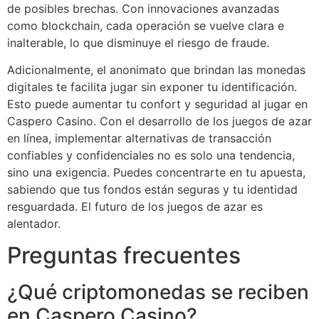
de posibles brechas. Con innovaciones avanzadas
como blockchain, cada operación se vuelve clara e
inalterable, lo que disminuye el riesgo de fraude.
Adicionalmente, el anonimato que brindan las monedas
digitales te facilita jugar sin exponer tu identificación.
Esto puede aumentar tu confort y seguridad al jugar en
Caspero Casino. Con el desarrollo de los juegos de azar
en línea, implementar alternativas de transacción
confiables y confidenciales no es solo una tendencia,
sino una exigencia. Puedes concentrarte en tu apuesta,
sabiendo que tus fondos están seguras y tu identidad
resguardada. El futuro de los juegos de azar es
alentador.
Preguntas frecuentes
¿Qué criptomonedas se reciben
en Caspero Casino?