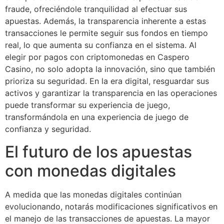
fraude, ofreciéndole tranquilidad al efectuar sus
apuestas. Además, la transparencia inherente a estas
transacciones le permite seguir sus fondos en tiempo
real, lo que aumenta su confianza en el sistema. Al
elegir por pagos con criptomonedas en Caspero
Casino, no solo adopta la innovación, sino que también
prioriza su seguridad. En la era digital, resguardar sus
activos y garantizar la transparencia en las operaciones
puede transformar su experiencia de juego,
transformándola en una experiencia de juego de
confianza y seguridad.
El futuro de los apuestas
con monedas digitales
A medida que las monedas digitales continúan
evolucionando, notarás modificaciones significativos en
el manejo de las transacciones de apuestas. La mayor