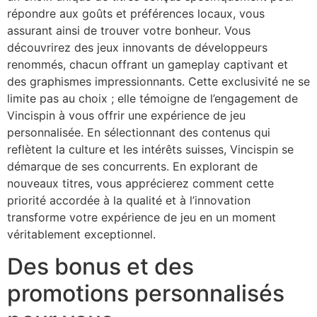
répondre aux goûts et préférences locaux, vous
assurant ainsi de trouver votre bonheur. Vous
découvrirez des jeux innovants de développeurs
renommés, chacun offrant un gameplay captivant et
des graphismes impressionnants. Cette exclusivité ne se
limite pas au choix ; elle témoigne de l’engagement de
Vincispin à vous offrir une expérience de jeu
personnalisée. En sélectionnant des contenus qui
reflètent la culture et les intérêts suisses, Vincispin se
démarque de ses concurrents. En explorant de
nouveaux titres, vous apprécierez comment cette
priorité accordée à la qualité et à l’innovation
transforme votre expérience de jeu en un moment
véritablement exceptionnel.
Des bonus et des
promotions personnalisés