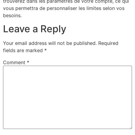
trouverez dans les paramètres de votre compte, ce qui
vous permettra de personnaliser les limites selon vos
besoins.
Leave a Reply
Your email address will not be published.
Required
fields are marked
*
Comment
*