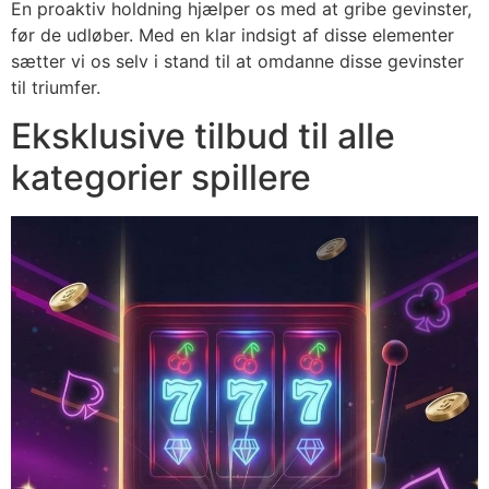
En proaktiv holdning hjælper os med at gribe gevinster,
før de udløber. Med en klar indsigt af disse elementer
sætter vi os selv i stand til at omdanne disse gevinster
til triumfer.
Eksklusive tilbud til alle
kategorier spillere