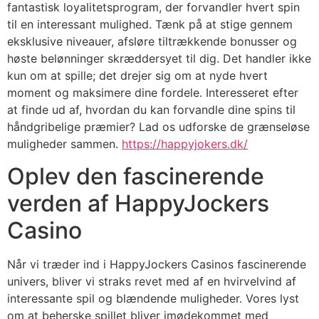
fantastisk loyalitetsprogram, der forvandler hvert spin
til en interessant mulighed. Tænk på at stige gennem
eksklusive niveauer, afsløre tiltrækkende bonusser og
høste belønninger skræddersyet til dig. Det handler ikke
kun om at spille; det drejer sig om at nyde hvert
moment og maksimere dine fordele. Interesseret efter
at finde ud af, hvordan du kan forvandle dine spins til
håndgribelige præmier? Lad os udforske de grænseløse
muligheder sammen.
https://happyjokers.dk/
Oplev den fascinerende
verden af HappyJockers
Casino
Når vi træder ind i HappyJockers Casinos fascinerende
univers, bliver vi straks revet med af en hvirvelvind af
interessante spil og blændende muligheder. Vores lyst
om at beherske spillet bliver imødekommet med