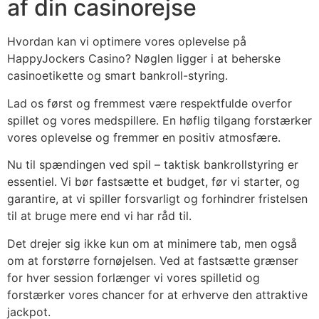
af din casinorejse
Hvordan kan vi optimere vores oplevelse på
HappyJockers Casino? Nøglen ligger i at beherske
casinoetikette og smart bankroll-styring.
Lad os først og fremmest være respektfulde overfor
spillet og vores medspillere. En høflig tilgang forstærker
vores oplevelse og fremmer en positiv atmosfære.
Nu til spændingen ved spil – taktisk bankrollstyring er
essentiel. Vi bør fastsætte et budget, før vi starter, og
garantire, at vi spiller forsvarligt og forhindrer fristelsen
til at bruge mere end vi har råd til.
Det drejer sig ikke kun om at minimere tab, men også
om at forstørre fornøjelsen. Ved at fastsætte grænser
for hver session forlænger vi vores spilletid og
forstærker vores chancer for at erhverve den attraktive
jackpot.