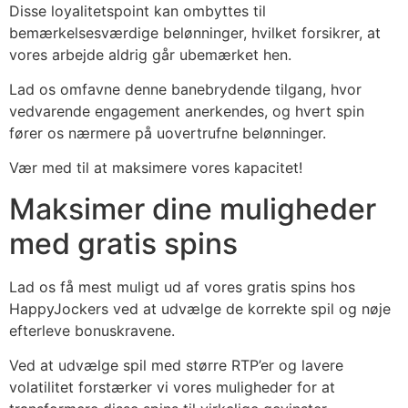
Disse loyalitetspoint kan ombyttes til
bemærkelsesværdige belønninger, hvilket forsikrer, at
vores arbejde aldrig går ubemærket hen.
Lad os omfavne denne banebrydende tilgang, hvor
vedvarende engagement anerkendes, og hvert spin
fører os nærmere på uovertrufne belønninger.
Vær med til at maksimere vores kapacitet!
Maksimer dine muligheder
med gratis spins
Lad os få mest muligt ud af vores gratis spins hos
HappyJockers ved at udvælge de korrekte spil og nøje
efterleve bonuskravene.
Ved at udvælge spil med større RTP’er og lavere
volatilitet forstærker vi vores muligheder for at