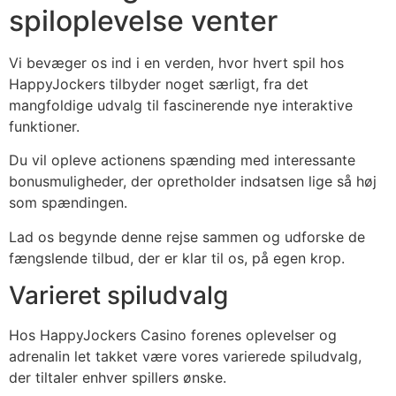
spiloplevelse venter
Vi bevæger os ind i en verden, hvor hvert spil hos
HappyJockers tilbyder noget særligt, fra det
mangfoldige udvalg til fascinerende nye interaktive
funktioner.
Du vil opleve actionens spænding med interessante
bonusmuligheder, der opretholder indsatsen lige så høj
som spændingen.
Lad os begynde denne rejse sammen og udforske de
fængslende tilbud, der er klar til os, på egen krop.
Varieret spiludvalg
Hos HappyJockers Casino forenes oplevelser og
adrenalin let takket være vores varierede spiludvalg,
der tiltaler enhver spillers ønske.