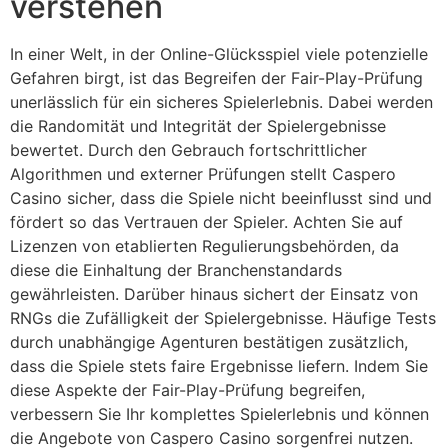
verstehen
In einer Welt, in der Online-Glücksspiel viele potenzielle
Gefahren birgt, ist das Begreifen der Fair-Play-Prüfung
unerlässlich für ein sicheres Spielerlebnis. Dabei werden
die Randomität und Integrität der Spielergebnisse
bewertet. Durch den Gebrauch fortschrittlicher
Algorithmen und externer Prüfungen stellt Caspero
Casino sicher, dass die Spiele nicht beeinflusst sind und
fördert so das Vertrauen der Spieler. Achten Sie auf
Lizenzen von etablierten Regulierungsbehörden, da
diese die Einhaltung der Branchenstandards
gewährleisten. Darüber hinaus sichert der Einsatz von
RNGs die Zufälligkeit der Spielergebnisse. Häufige Tests
durch unabhängige Agenturen bestätigen zusätzlich,
dass die Spiele stets faire Ergebnisse liefern. Indem Sie
diese Aspekte der Fair-Play-Prüfung begreifen,
verbessern Sie Ihr komplettes Spielerlebnis und können
die Angebote von Caspero Casino sorgenfrei nutzen.