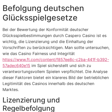
Befolgung deutschen
Glücksspielgesetze
Bei der Bewertung der Konformität deutscher
Glücksspielbestimmungen durch Caspero Casino ist es
wichtig, die Lizenzierung und die Einhaltung der
Vorschriften zu berücksichtigen. Man sollte untersuchen,
wie das Casino Fairness und Integrität
https://www.ft.com/content/f857ee8c-c2ba-441f-b392-
57adec640e15
im Spiel sicherstellt und sich zu
verantwortungsvollem Spielen verpflichtet. Die Analyse
dieser Faktoren bietet ein klareres Bild der betrieblichen
Legitimität des Casinos innerhalb des deutschen
Marktes.
Lizenzierung und
Regelbefolgung