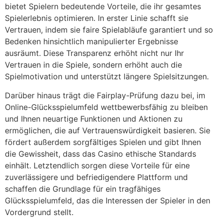
bietet Spielern bedeutende Vorteile, die ihr gesamtes
Spielerlebnis optimieren. In erster Linie schafft sie
Vertrauen, indem sie faire Spielabläufe garantiert und so
Bedenken hinsichtlich manipulierter Ergebnisse
ausräumt. Diese Transparenz erhöht nicht nur Ihr
Vertrauen in die Spiele, sondern erhöht auch die
Spielmotivation und unterstützt längere Spielsitzungen.
Darüber hinaus trägt die Fairplay-Prüfung dazu bei, im
Online-Glücksspielumfeld wettbewerbsfähig zu bleiben
und Ihnen neuartige Funktionen und Aktionen zu
ermöglichen, die auf Vertrauenswürdigkeit basieren. Sie
fördert außerdem sorgfältiges Spielen und gibt Ihnen
die Gewissheit, dass das Casino ethische Standards
einhält. Letztendlich sorgen diese Vorteile für eine
zuverlässigere und befriedigendere Plattform und
schaffen die Grundlage für ein tragfähiges
Glücksspielumfeld, das die Interessen der Spieler in den
Vordergrund stellt.