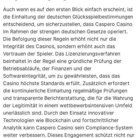
Auch wenn es auf den ersten Blick einfach erscheint, ist
die Einhaltung der deutschen Glücksspielbestimmungen
entscheidend, um sicherzustellen, dass Caspero Casino
im Rahmen der strengen deutschen Gesetze operiert.
Die Befolgung dieser Regeln erhöht nicht nur die
Integrität des Casinos, sondern erhöht auch das
Vertrauen der Spieler. Das Lizenzierungsverfahren
beinhaltet in der Regel eine gründliche Prüfung der
Betriebsabläufe, der Finanzen und der
Softwareintegrität, um zu gewährleisten, dass das
Casino höchste Standards erfüllt. Zusätzlich erfordert
die kontinuierliche Einhaltung regelmäßige Prüfungen
und transparente Berichterstattung, die für die Wahrung
der Legitimität in einem wettbewerbsintensiven Umfeld
unerlässlich sind. Durch den Einsatz innovativer
Technologien wie Blockchain und fortschrittlicher
Analytik kann Caspero Casino sein Compliance-System
weiter verbessern. Dieses Engagement schützt nicht nur