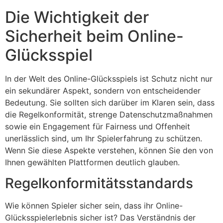
Die Wichtigkeit der
Sicherheit beim Online-
Glücksspiel
In der Welt des Online-Glücksspiels ist Schutz nicht nur
ein sekundärer Aspekt, sondern von entscheidender
Bedeutung. Sie sollten sich darüber im Klaren sein, dass
die Regelkonformität, strenge Datenschutzmaßnahmen
sowie ein Engagement für Fairness und Offenheit
unerlässlich sind, um Ihr Spielerfahrung zu schützen.
Wenn Sie diese Aspekte verstehen, können Sie den von
Ihnen gewählten Plattformen deutlich glauben.
Regelkonformitätsstandards
Wie können Spieler sicher sein, dass ihr Online-
Glücksspielerlebnis sicher ist? Das Verständnis der