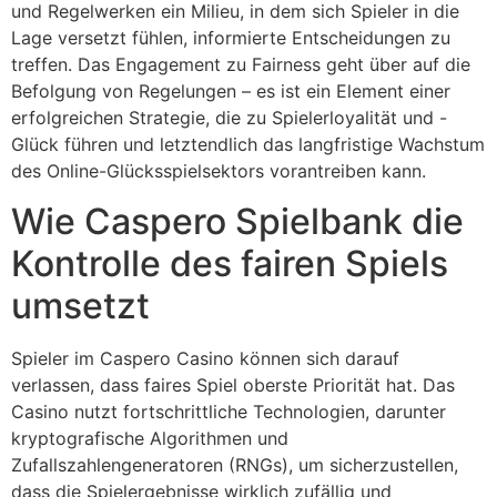
und Regelwerken ein Milieu, in dem sich Spieler in die
Lage versetzt fühlen, informierte Entscheidungen zu
treffen. Das Engagement zu Fairness geht über auf die
Befolgung von Regelungen – es ist ein Element einer
erfolgreichen Strategie, die zu Spielerloyalität und -
Glück führen und letztendlich das langfristige Wachstum
des Online-Glücksspielsektors vorantreiben kann.
Wie Caspero Spielbank die
Kontrolle des fairen Spiels
umsetzt
Spieler im Caspero Casino können sich darauf
verlassen, dass faires Spiel oberste Priorität hat. Das
Casino nutzt fortschrittliche Technologien, darunter
kryptografische Algorithmen und
Zufallszahlengeneratoren (RNGs), um sicherzustellen,
dass die Spielergebnisse wirklich zufällig und