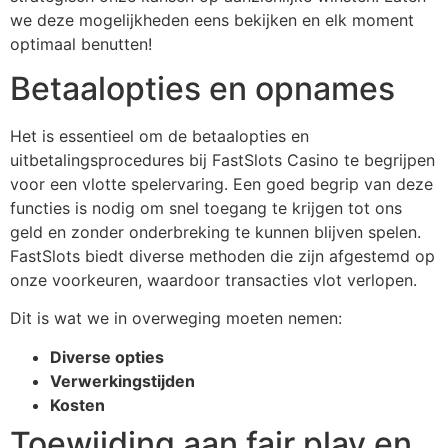
we deze mogelijkheden eens bekijken en elk moment
optimaal benutten!
Betaalopties en opnames
Het is essentieel om de betaalopties en
uitbetalingsprocedures bij FastSlots Casino te begrijpen
voor een vlotte spelervaring. Een goed begrip van deze
functies is nodig om snel toegang te krijgen tot ons
geld en zonder onderbreking te kunnen blijven spelen.
FastSlots biedt diverse methoden die zijn afgestemd op
onze voorkeuren, waardoor transacties vlot verlopen.
Dit is wat we in overweging moeten nemen:
Diverse opties
Verwerkingstijden
Kosten
Toewijding aan fair play en