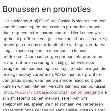
Bonussen en promoties
Het spelaanbod bij FastSlots Casino is slechts een deel
van de spanning; de bonussen en promoties voegen
daar nog een extra charme aan toe. Hier kunnen we
optimaal profiteren van gulle welkomstbonussen die zijn
ontworpen om ons startkapitaal te verhogen, zodat we
langer kunnen spelen en meer spellen kunnen
ontdekken. Daarnaast zorgen permanente promoties
ervoor dat onze ervaring fris blijft, met wekelijks
terugkerende aanbiedingen en loyaliteitsbeloningen die
onze gameplay verbeteren. We kunnen ook profiteren
van gratis spins, waarmee we zonder risico echt geld
kunnen winnen. Met een verscheidenheid aan bonussen
https://www.crunchbase.com/organization/juegging
die
zijn afgestemd op het maximaliseren van ons
spelpotentieel, spelen we niet zomaar; we verbeteren
strategisch onze kansen op aanzienlijke winsten. Laten