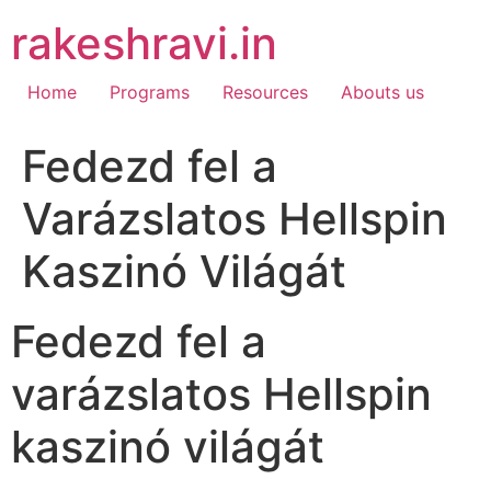
Skip
rakeshravi.in
to
content
Home
Programs
Resources
Abouts us
Fedezd fel a
Varázslatos Hellspin
Kaszinó Világát
Fedezd fel a
varázslatos Hellspin
kaszinó világát