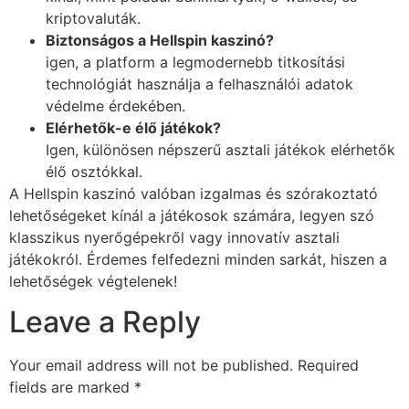
kriptovaluták.
Biztonságos a Hellspin kaszinó?
igen, a platform a legmodernebb titkosítási
technológiát használja a felhasználói adatok
védelme érdekében.
Elérhetők-e élő játékok?
Igen, különösen népszerű asztali játékok elérhetők
élő osztókkal.
A Hellspin kaszinó valóban izgalmas és szórakoztató
lehetőségeket kínál a játékosok számára, legyen szó
klasszikus nyerőgépekről vagy innovatív asztali
játékokról. Érdemes felfedezni minden sarkát, hiszen a
lehetőségek végtelenek!
Leave a Reply
Your email address will not be published.
Required
fields are marked
*