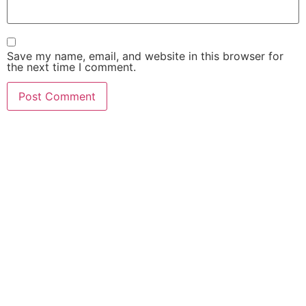
Save my name, email, and website in this browser for
the next time I comment.