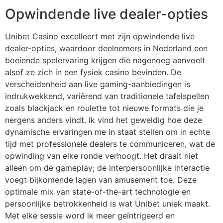
Opwindende live dealer-opties
Unibet Casino excelleert met zijn opwindende live
dealer-opties, waardoor deelnemers in Nederland een
boeiende spelervaring krijgen die nagenoeg aanvoelt
alsof ze zich in een fysiek casino bevinden. De
verscheidenheid aan live gaming-aanbiedingen is
indrukwekkend, variërend van traditionele tafelspellen
zoals blackjack en roulette tot nieuwe formats die je
nergens anders vindt. Ik vind het geweldig hoe deze
dynamische ervaringen me in staat stellen om in echte
tijd met professionele dealers te communiceren, wat de
opwinding van elke ronde verhoogt. Het draait niet
alleen om de gameplay; de interpersoonlijke interactie
voegt bijkomende lagen van amusement toe. Deze
optimale mix van state-of-the-art technologie en
persoonlijke betrokkenheid is wat Unibet uniek maakt.
Met elke sessie word ik meer geïntrigeerd en