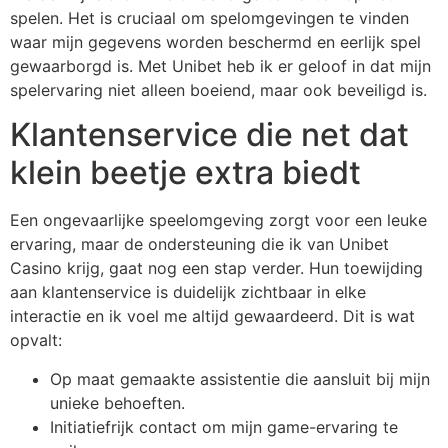
spelen. Het is cruciaal om spelomgevingen te vinden
waar mijn gegevens worden beschermd en eerlijk spel
gewaarborgd is. Met Unibet heb ik er geloof in dat mijn
spelervaring niet alleen boeiend, maar ook beveiligd is.
Klantenservice die net dat
klein beetje extra biedt
Een ongevaarlijke speelomgeving zorgt voor een leuke
ervaring, maar de ondersteuning die ik van Unibet
Casino krijg, gaat nog een stap verder. Hun toewijding
aan klantenservice is duidelijk zichtbaar in elke
interactie en ik voel me altijd gewaardeerd. Dit is wat
opvalt:
Op maat gemaakte assistentie die aansluit bij mijn
unieke behoeften.
Initiatiefrijk contact om mijn game-ervaring te