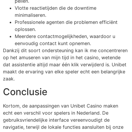
peilen.
Vlotte reactietijden die de downtime
minimaliseren.
Professionele agenten die problemen efficiënt
oplossen.
Meerdere contactmogelijkheden, waardoor u
eenvoudig contact kunt opnemen.
Dankzij dit soort ondersteuning kan ik me concentreren
op het amuseren van mijn tijd in het casino, wetende
dat assistentie altijd maar één klik verwijderd is. Unibet
maakt de ervaring van elke speler echt een belangrijke
zaak.
Conclusie
Kortom, de aanpassingen van Unibet Casino maken
echt een verschil voor spelers in Nederland. De
gebruiksvriendelijke interface vereenvoudigt de
navigatie, terwijl de lokale functies aansluiten bij onze