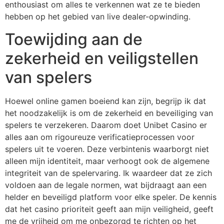
enthousiast om alles te verkennen wat ze te bieden
hebben op het gebied van live dealer-opwinding.
Toewijding aan de
zekerheid en veiligstellen
van spelers
Hoewel online gamen boeiend kan zijn, begrijp ik dat
het noodzakelijk is om de zekerheid en beveiliging van
spelers te verzekeren. Daarom doet Unibet Casino er
alles aan om rigoureuze verificatieprocessen voor
spelers uit te voeren. Deze verbintenis waarborgt niet
alleen mijn identiteit, maar verhoogt ook de algemene
integriteit van de spelervaring. Ik waardeer dat ze zich
voldoen aan de legale normen, wat bijdraagt aan een
helder en beveiligd platform voor elke speler. De kennis
dat het casino prioriteit geeft aan mijn veiligheid, geeft
me de vrijheid om me onbezorgd te richten op het