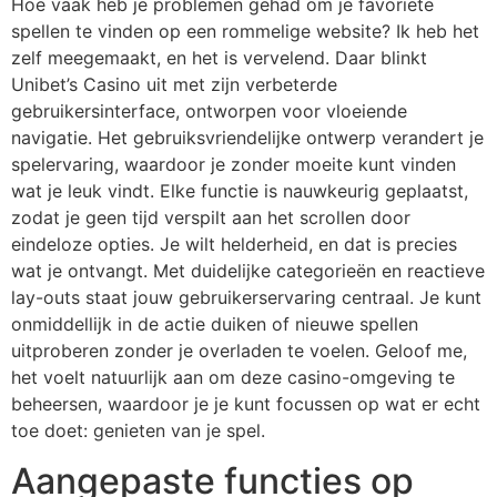
Hoe vaak heb je problemen gehad om je favoriete
spellen te vinden op een rommelige website? Ik heb het
zelf meegemaakt, en het is vervelend. Daar blinkt
Unibet’s Casino uit met zijn verbeterde
gebruikersinterface, ontworpen voor vloeiende
navigatie. Het gebruiksvriendelijke ontwerp verandert je
spelervaring, waardoor je zonder moeite kunt vinden
wat je leuk vindt. Elke functie is nauwkeurig geplaatst,
zodat je geen tijd verspilt aan het scrollen door
eindeloze opties. Je wilt helderheid, en dat is precies
wat je ontvangt. Met duidelijke categorieën en reactieve
lay-outs staat jouw gebruikerservaring centraal. Je kunt
onmiddellijk in de actie duiken of nieuwe spellen
uitproberen zonder je overladen te voelen. Geloof me,
het voelt natuurlijk aan om deze casino-omgeving te
beheersen, waardoor je je kunt focussen op wat er echt
toe doet: genieten van je spel.
Aangepaste functies op