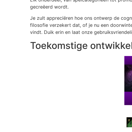
gecreëerd wordt.
Je zult appreciëren hoe ons ontwerp de cogni
filosofie verzekert dat, of je nu een doorwin
vindt. Duik erin en laat onze gebruiksvriende
Toekomstige ontwikkel