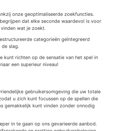
nkzij onze geoptimaliseerde zoekfuncties.
 begrijpen dat elke seconde waardevol is voor
 vinden wat je zoekt.
gestructureerde categorieën geïntegreerd
 de slag.
 kunt richten op de sensatie van het spel in
naar een superieur niveau!
riendelijke gebruikersomgeving die uw totale
zodat u zich kunt focussen op de spellen die
ems gemakkelijk kunt vinden zonder onnodig
ieper in te gaan op ons gevarieerde aanbod.
elfsprekende en prettige gebruikersbeleving