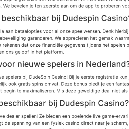
n. We bevelen je ten zeerste aan om de app te proberen vo
n beschikbaar bij Dudespin Casino
a aan betaalopties voor al onze speelwensen. Denk hierbij 
ctiebeveiliging garanderen. We appreciëren het gemak waa
rekenen dat onze financiële gegevens tijdens het spelen 
n ons geloof in het platform.
voor nieuwe spelers in Nederland
 spelers bij DudeSpin Casino! Bij je eerste registratie kun 
lijk ook gratis spins omvat. Deze bonus biedt je een fantas
et begin te maximaliseren. Mis deze geweldige deal niet als
n beschikbaar bij Dudespin Casino?
ive dealer spellen! Ze bieden een boeiende live game-ervarin
t de spanning van een fysiek casino direct naar je scherm,