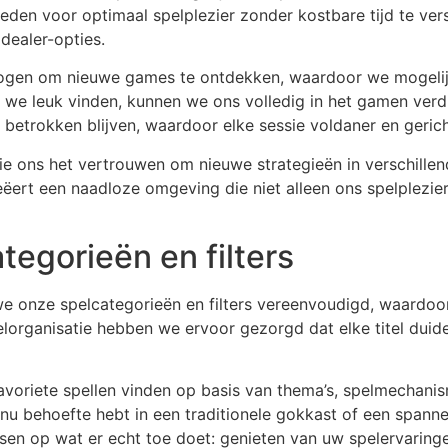
den voor optimaal spelplezier zonder kostbare tijd te versp
 dealer-opties.
ogen om nieuwe games te ontdekken, waardoor we mogelij
t we leuk vinden, kunnen we ons volledig in het gamen verdi
 betrokken blijven, waardoor elke sessie voldaner en geric
e ons het vertrouwen om nieuwe strategieën in verschillend
reëert een naadloze omgeving die niet alleen ons spelplezi
egorieën en filters
e onze spelcategorieën en filters vereenvoudigd, waardoor
elorganisatie hebben we ervoor gezorgd dat elke titel duide
voriete spellen vinden op basis van thema’s, spelmechanis
 u nu behoefte hebt in een traditionele gokkast of een spann
ssen op wat er echt toe doet: genieten van uw spelervaring