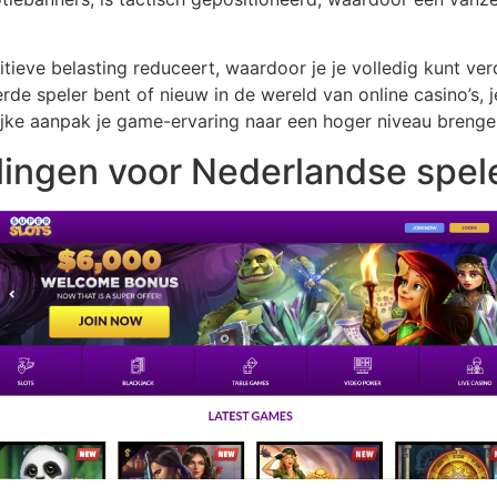
tieve belasting reduceert, waardoor je je volledig kunt v
terde speler bent of nieuw in de wereld van online casino’s
lijke aanpak je game-ervaring naar een hoger niveau brenge
ingen voor Nederlandse spel