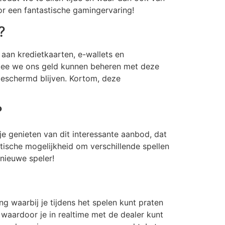
or een fantastische gamingervaring!
?
aan kredietkaarten, e-wallets en
rmee we ons geld kunnen beheren met deze
beschermd blijven. Kortom, deze
?
je genieten van dit interessante aanbod, dat
tische mogelijkheid om verschillende spellen
 nieuwe speler!
g waarbij je tijdens het spelen kunt praten
 waardoor je in realtime met de dealer kunt