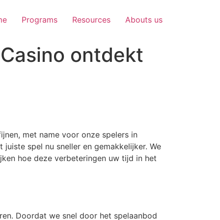
me
Programs
Resources
Abouts us
 Casino ontdekt
ijnen, met name voor onze spelers in
 juiste spel nu sneller en gemakkelijker. We
jken hoe deze verbeteringen uw tijd in het
meren. Doordat we snel door het spelaanbod