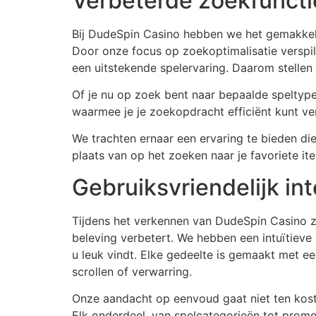
Verbeterde zoekfuncti
Bij DudeSpin Casino hebben we het gemakkelij
Door onze focus op zoekoptimalisatie verspil
een uitstekende spelervaring. Daarom stellen 
Of je nu op zoek bent naar bepaalde speltype
waarmee je je zoekopdracht efficiënt kunt ver
We trachten ernaar een ervaring te bieden die
plaats van op het zoeken naar je favoriete i
Gebruiksvriendelijk in
Tijdens het verkennen van DudeSpin Casino z
beleving verbetert. We hebben een intuïtieve
u leuk vindt. Elke gedeelte is gemaakt met e
scrollen of verwarring.
Onze aandacht op eenvoud gaat niet ten koste
Elk onderdeel, van spelcategorieën tot promo