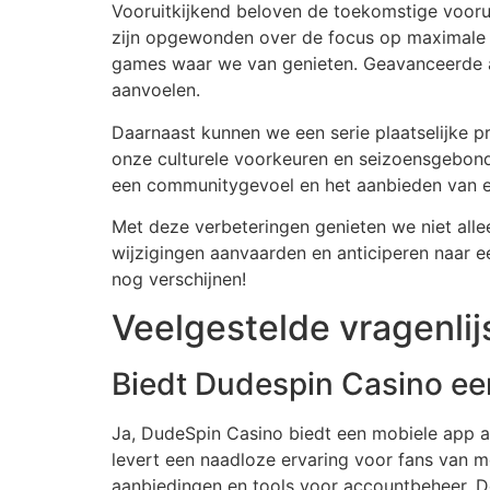
Vooruitkijkend beloven de toekomstige vooru
zijn opgewonden over de focus op maximale g
games waar we van genieten. Geavanceerde a
aanvoelen.
Daarnaast kunnen we een serie plaatselijke p
onze culturele voorkeuren en seizoensgebond
een communitygevoel en het aanbieden van ex
Met deze verbeteringen genieten we niet all
wijzigingen aanvaarden en anticiperen naar 
nog verschijnen!
Veelgestelde vragenlij
Biedt Dudespin Casino ee
Ja, DudeSpin Casino biedt een mobiele app
levert een naadloze ervaring voor fans van m
aanbiedingen en tools voor accountbeheer. D