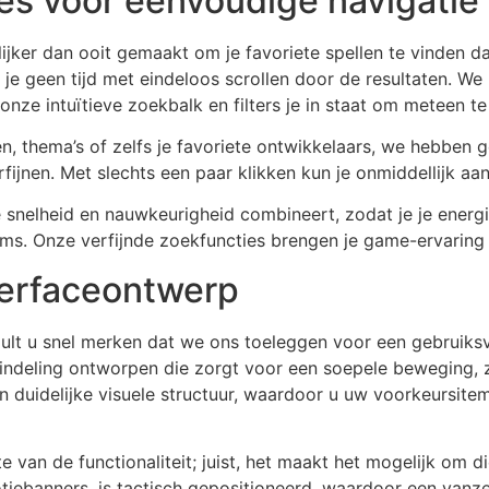
es voor eenvoudige navigatie
ker dan ooit gemaakt om je favoriete spellen te vinden da
 je geen tijd met eindeloos scrollen door de resultaten. We
onze intuïtieve zoekbalk en filters je in staat om meteen te
n, thema’s of zelfs je favoriete ontwikkelaars, we hebben 
fijnen. Met slechts een paar klikken kun je onmiddellijk aan
 snelheid en nauwkeurigheid combineert, zodat je je energie
tems. Onze verfijnde zoekfuncties brengen je game-ervaring 
terfaceontwerp
ult u snel merken dat we ons toeleggen voor een gebruiksv
 indeling ontworpen die zorgt voor een soepele beweging, 
en duidelijke visuele structuur, waardoor u uw voorkeursit
 van de functionaliteit; juist, het maakt het mogelijk om d
tiebanners, is tactisch gepositioneerd, waardoor een vanz