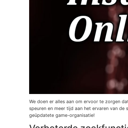
We doen er alles aan om ervoor te zorgen da
speuren en meer tijd aan het ervaren van de
geüpdatete game-organisatie!