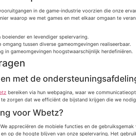
 vooruitgangen in de game-industrie voorzien die onze erva
nier waarop we met games en met elkaar omgaan te veran
boeiender en levendiger spelervaring.
e omgang tussen diverse gameomgevingen realiseerbaar.
ring in gameomgevingen hoogstwaarschijnlijk herdefiniëren.
vragen
men met de ondersteuningsafdeli
etz
bereiken via hun webpagina, waar we communicatieoptie
e zorgen dat we efficiënt de bijstand krijgen die we nodi
sing voor Wbetz?
! We appreciëren de mobiele functies en de gebruiksgema
n en op de hoogte blijven van onze spelervaring. Het gebru