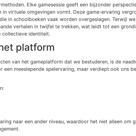
eermethoden. Elke gamesessie geeft een bijzonder perspecti
 in virtuele omgevingen vormt. Deze game-ervaring vergroo
n die in schoolboeken vaak worden overgeslagen. Terwijl w
de verhalen in twijfel te trekken, wat leidt tot een gron
ollectieve identiteit.
et platform
ten van het gameplatform dat we bestuderen, is de naadlo
or een meeslepende spelervaring, maar verdiept ook ons be
n:
ring naar een ander niveau, waardoor het niet alleen om 
agement.