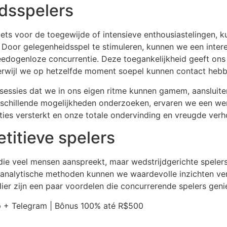
dsspelers
s voor de toegewijde of intensieve enthousiastelingen, k
Door gelegenheidsspel te stimuleren, kunnen we een inter
eedogenloze concurrentie. Deze toegankelijkheid geeft ons
erwijl we op hetzelfde moment soepel kunnen contact hebb
mesessies dat we in ons eigen ritme kunnen gamem, aansluit
chillende mogelijkheden onderzoeken, ervaren we een werel
ies versterkt en onze totale ondervinding en vreugde verh
titieve spelers
die veel mensen aanspreekt, maar wedstrijdgerichte speler
analytische methoden kunnen we waardevolle inzichten v
ier zijn een paar voordelen die concurrerende spelers geni