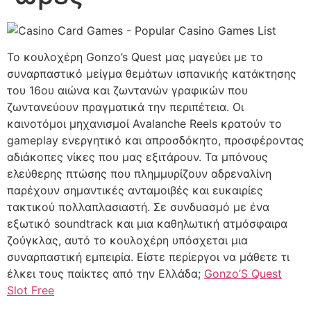
Το κουλοχέρη Gonzo’s Quest μας μαγεύει με το
συναρπαστικό μείγμα θεμάτων ισπανικής κατάκτησης
του 16ου αιώνα και ζωντανών γραφικών που
ζωντανεύουν πραγματικά την περιπέτεια. Οι
καινοτόμοι μηχανισμοί Avalanche Reels κρατούν το
gameplay ενεργητικό και απροσδόκητο, προσφέροντας
αδιάκοπες νίκες που μας εξιτάρουν. Τα μπόνους
ελεύθερης πτώσης που πλημμυρίζουν αδρεναλίνη
παρέχουν σημαντικές ανταμοιβές και ευκαιρίες
τακτικού πολλαπλασιαστή. Σε συνδυασμό με ένα
εξωτικό soundtrack και μια καθηλωτική ατμόσφαιρα
ζούγκλας, αυτό το κουλοχέρη υπόσχεται μια
συναρπαστική εμπειρία. Είστε περίεργοι να μάθετε τι
έλκει τους παίκτες από την Ελλάδα;
Gonzo’S Quest
Slot Free