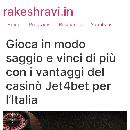
Skip
rakeshravi.in
to
content
Home
Programs
Resources
Abouts us
Gioca in modo
saggio e vinci di più
con i vantaggi del
casinò Jet4bet per
l’Italia