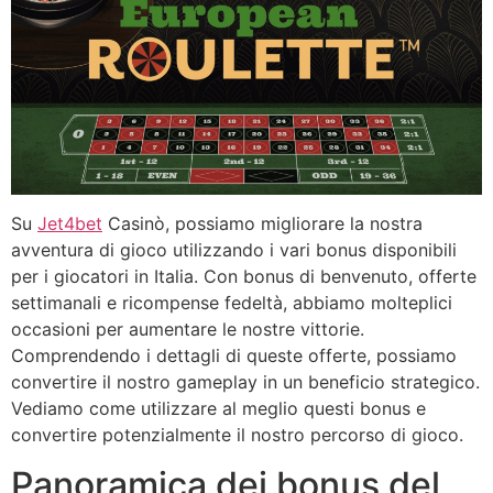
Su
Jet4bet
Casinò, possiamo migliorare la nostra
avventura di gioco utilizzando i vari bonus disponibili
per i giocatori in Italia. Con bonus di benvenuto, offerte
settimanali e ricompense fedeltà, abbiamo molteplici
occasioni per aumentare le nostre vittorie.
Comprendendo i dettagli di queste offerte, possiamo
convertire il nostro gameplay in un beneficio strategico.
Vediamo come utilizzare al meglio questi bonus e
convertire potenzialmente il nostro percorso di gioco.
Panoramica dei bonus del