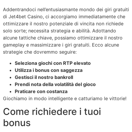
Addentrandoci nell’entusiasmante mondo dei giri gratuiti
di Jet4bet Casino, ci accorgiamo immediatamente che
ottimizzare il nostro potenziale di vincita non richiede
solo sorte; necessita strategia e abilità. Adottando
alcune tattiche chiave, possiamo ottimizzare il nostro
gameplay e massimizzare i giri gratuiti. Ecco alcune
strategie che dovremmo seguire:
Seleziona giochi con RTP elevato
Utilizza i bonus con saggezza
Gestisci il nostro bankroll
Prendi nota della volatilità del gioco
Praticare con costanza
Giochiamo in modo intelligente e catturiamo le vittorie!
Come richiedere i tuoi
bonus