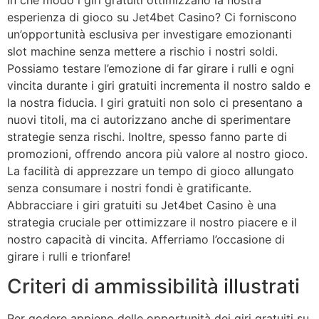
esperienza di gioco su Jet4bet Casino? Ci forniscono
un’opportunità esclusiva per investigare emozionanti
slot machine senza mettere a rischio i nostri soldi.
Possiamo testare l’emozione di far girare i rulli e ogni
vincita durante i giri gratuiti incrementa il nostro saldo e
la nostra fiducia. I giri gratuiti non solo ci presentano a
nuovi titoli, ma ci autorizzano anche di sperimentare
strategie senza rischi. Inoltre, spesso fanno parte di
promozioni, offrendo ancora più valore al nostro gioco.
La facilità di apprezzare un tempo di gioco allungato
senza consumare i nostri fondi è gratificante.
Abbracciare i giri gratuiti su Jet4bet Casino è una
strategia cruciale per ottimizzare il nostro piacere e il
nostro capacità di vincita. Afferriamo l’occasione di
girare i rulli e trionfare!
Criteri di ammissibilità illustrati
Per godere appieno delle opportunità dei giri gratuiti su