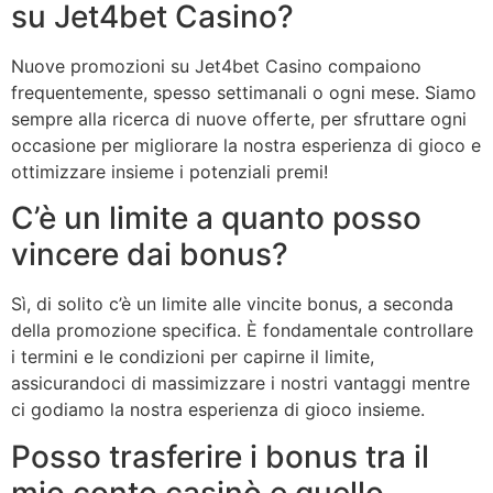
su Jet4bet Casino?
Nuove promozioni su Jet4bet Casino compaiono
frequentemente, spesso settimanali o ogni mese. Siamo
sempre alla ricerca di nuove offerte, per sfruttare ogni
occasione per migliorare la nostra esperienza di gioco e
ottimizzare insieme i potenziali premi!
C’è un limite a quanto posso
vincere dai bonus?
Sì, di solito c’è un limite alle vincite bonus, a seconda
della promozione specifica. È fondamentale controllare
i termini e le condizioni per capirne il limite,
assicurandoci di massimizzare i nostri vantaggi mentre
ci godiamo la nostra esperienza di gioco insieme.
Posso trasferire i bonus tra il
mio conto casinò e quello