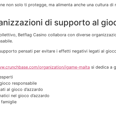
ione non solo ti protegge, ma alimenta anche una cultura di
anizzazioni di supporto al gio
llettivo, Betflag Casino collabora con diverse organizzazi
sabile.
supporto pensati per evitare i effetti negativi legati al g
ww.crunchbase.com/organization/igame-malta
si dedica a g
esperti
 gioco responsabile
ati al gioco d’azzardo
matici nel gioco d’azzardo
 famiglie