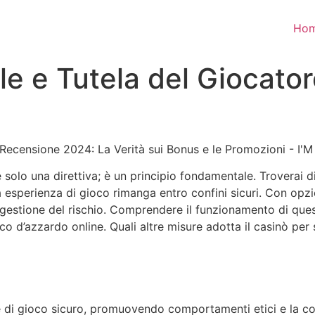
Ho
e e Tutela del Giocator
 solo una direttiva; è un principio fondamentale. Troverai 
ua esperienza di gioco rimanga entro confini sicuri. Con opzi
 gestione del rischio. Comprendere il funzionamento di que
co d’azzardo online. Quali altre misure adotta il casinò pe
e di gioco sicuro, promuovendo comportamenti etici e la co