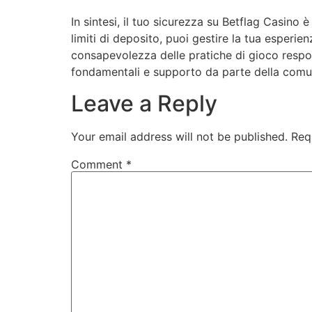
In sintesi, il tuo sicurezza su Betflag Casino 
limiti di deposito, puoi gestire la tua esper
consapevolezza delle pratiche di gioco respon
fondamentali e supporto da parte della comuni
Leave a Reply
Your email address will not be published.
Req
Comment
*