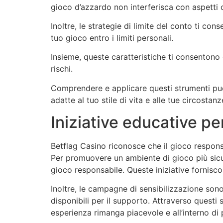
gioco d’azzardo non interferisca con aspetti cr
Inoltre, le strategie di limite del conto ti co
tuo gioco entro i limiti personali.
Insieme, queste caratteristiche ti consentono
rischi.
Comprendere e applicare questi strumenti può 
adatte al tuo stile di vita e alle tue circostanz
Iniziative educative pe
Betflag Casino riconosce che il gioco respons
Per promuovere un ambiente di gioco più sicur
gioco responsabile. Queste iniziative fornisc
Inoltre, le campagne di sensibilizzazione sono
disponibili per il supporto. Attraverso questi 
esperienza rimanga piacevole e all’interno di 