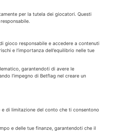
tamente per la tutela dei giocatori. Questi
 responsabile.
e di gioco responsabile e accedere a contenuti
chi e l’importanza dell’equilibrio nelle tue
blematico, garantendoti di avere le
zando l’impegno di Betflag nel creare un
e e di limitazione del conto che ti consentono
mpo e delle tue finanze, garantendoti che il