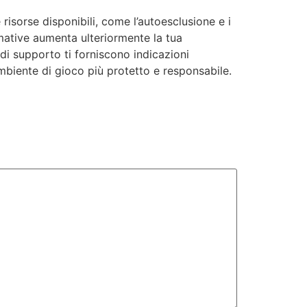
 risorse disponibili, come l’autoesclusione e i
rmative aumenta ulteriormente la tua
di supporto ti forniscono indicazioni
mbiente di gioco più protetto e responsabile.