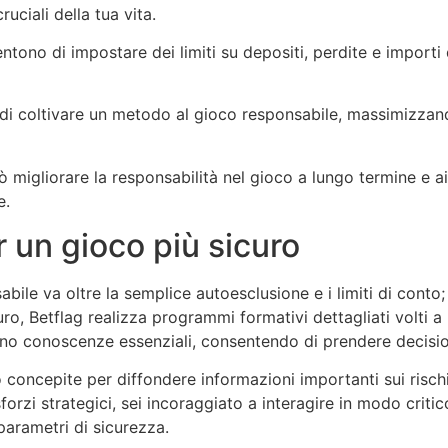
uciali della tua vita.
nsentono di impostare dei limiti su depositi, perdite e impor
 di coltivare un metodo al gioco responsabile, massimizzand
migliorare la responsabilità nel gioco a lungo termine e ai
e.
r un gioco più sicuro
abile va oltre la semplice autoesclusione e i limiti di con
o, Betflag realizza programmi formativi dettagliati volti a 
ono conoscenze essenziali, consentendo di prendere decision
 concepite per diffondere informazioni importanti sui rischi
sforzi strategici, sei incoraggiato a interagire in modo criti
parametri di sicurezza.