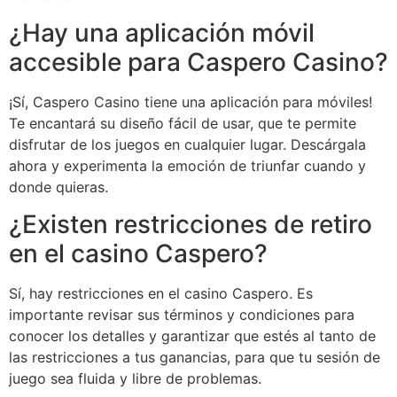
¿Hay una aplicación móvil
accesible para Caspero Casino?
¡Sí, Caspero Casino tiene una aplicación para móviles!
Te encantará su diseño fácil de usar, que te permite
disfrutar de los juegos en cualquier lugar. Descárgala
ahora y experimenta la emoción de triunfar cuando y
donde quieras.
¿Existen restricciones de retiro
en el casino Caspero?
Sí, hay restricciones en el casino Caspero. Es
importante revisar sus términos y condiciones para
conocer los detalles y garantizar que estés al tanto de
las restricciones a tus ganancias, para que tu sesión de
juego sea fluida y libre de problemas.