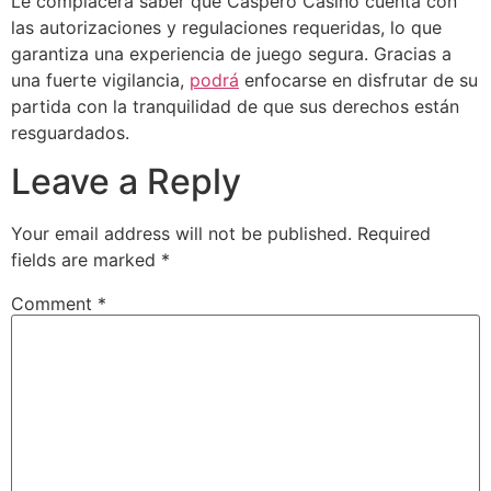
Le complacerá saber que Caspero Casino cuenta con
las autorizaciones y regulaciones requeridas, lo que
garantiza una experiencia de juego segura. Gracias a
una fuerte vigilancia,
podrá
enfocarse en disfrutar de su
partida con la tranquilidad de que sus derechos están
resguardados.
Leave a Reply
Your email address will not be published.
Required
fields are marked
*
Comment
*