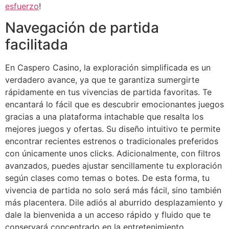
esfuerzo
!
Navegación de partida
facilitada
En Caspero Casino, la exploración simplificada es un
verdadero avance, ya que te garantiza sumergirte
rápidamente en tus vivencias de partida favoritas. Te
encantará lo fácil que es descubrir emocionantes juegos
gracias a una plataforma intachable que resalta los
mejores juegos y ofertas. Su diseño intuitivo te permite
encontrar recientes estrenos o tradicionales preferidos
con únicamente unos clicks. Adicionalmente, con filtros
avanzados, puedes ajustar sencillamente tu exploración
según clases como temas o botes. De esta forma, tu
vivencia de partida no solo será más fácil, sino también
más placentera. Dile adiós al aburrido desplazamiento y
dale la bienvenida a un acceso rápido y fluido que te
conservará concentrado en la entretenimiento.