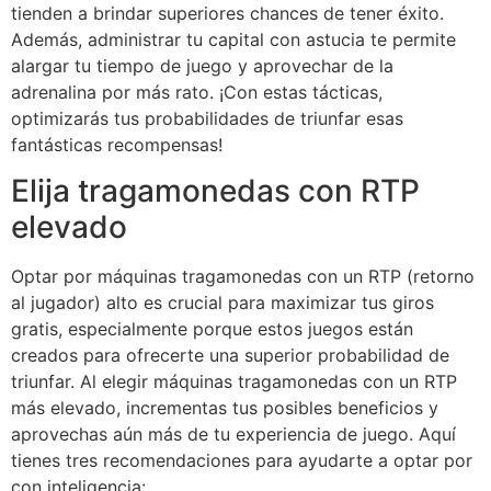
tienden a brindar superiores chances de tener éxito.
Además, administrar tu capital con astucia te permite
alargar tu tiempo de juego y aprovechar de la
adrenalina por más rato. ¡Con estas tácticas,
optimizarás tus probabilidades de triunfar esas
fantásticas recompensas!
Elija tragamonedas con RTP
elevado
Optar por máquinas tragamonedas con un RTP (retorno
al jugador) alto es crucial para maximizar tus giros
gratis, especialmente porque estos juegos están
creados para ofrecerte una superior probabilidad de
triunfar. Al elegir máquinas tragamonedas con un RTP
más elevado, incrementas tus posibles beneficios y
aprovechas aún más de tu experiencia de juego. Aquí
tienes tres recomendaciones para ayudarte a optar por
con inteligencia: