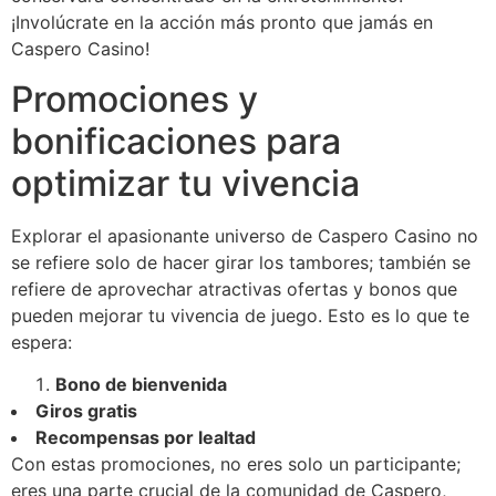
¡Involúcrate en la acción más pronto que jamás en
Caspero Casino!
Promociones y
bonificaciones para
optimizar tu vivencia
Explorar el apasionante universo de Caspero Casino no
se refiere solo de hacer girar los tambores; también se
refiere de aprovechar atractivas ofertas y bonos que
pueden mejorar tu vivencia de juego. Esto es lo que te
espera:
Bono de bienvenida
Giros gratis
Recompensas por lealtad
Con estas promociones, no eres solo un participante;
eres una parte crucial de la comunidad de Caspero,