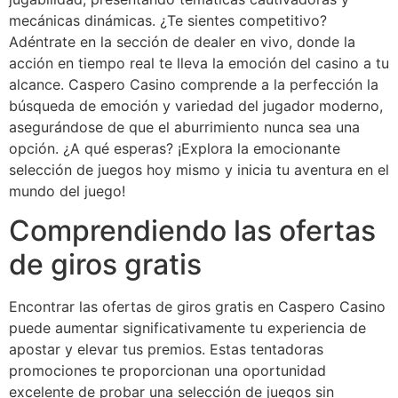
mecánicas dinámicas. ¿Te sientes competitivo?
Adéntrate en la sección de dealer en vivo, donde la
acción en tiempo real te lleva la emoción del casino a tu
alcance. Caspero Casino comprende a la perfección la
búsqueda de emoción y variedad del jugador moderno,
asegurándose de que el aburrimiento nunca sea una
opción. ¿A qué esperas? ¡Explora la emocionante
selección de juegos hoy mismo y inicia tu aventura en el
mundo del juego!
Comprendiendo las ofertas
de giros gratis
Encontrar las ofertas de giros gratis en Caspero Casino
puede aumentar significativamente tu experiencia de
apostar y elevar tus premios. Estas tentadoras
promociones te proporcionan una oportunidad
excelente de probar una selección de juegos sin