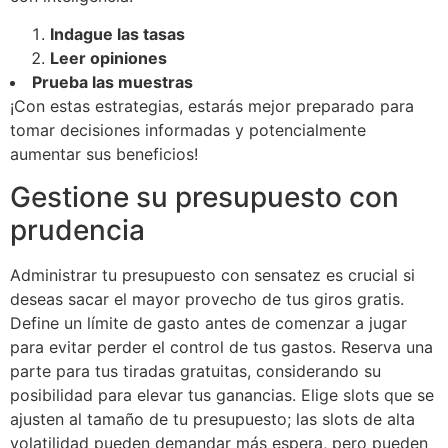
Indague las tasas
Leer opiniones
Prueba las muestras
¡Con estas estrategias, estarás mejor preparado para
tomar decisiones informadas y potencialmente
aumentar sus beneficios!
Gestione su presupuesto con
prudencia
Administrar tu presupuesto con sensatez es crucial si
deseas sacar el mayor provecho de tus giros gratis.
Define un límite de gasto antes de comenzar a jugar
para evitar perder el control de tus gastos. Reserva una
parte para tus tiradas gratuitas, considerando su
posibilidad para elevar tus ganancias. Elige slots que se
ajusten al tamaño de tu presupuesto; las slots de alta
volatilidad pueden demandar más espera, pero pueden