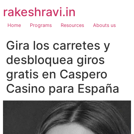
Skip
rakeshravi.in
to
content
Home
Programs
Resources
Abouts us
Gira los carretes y
desbloquea giros
gratis en Caspero
Casino para España