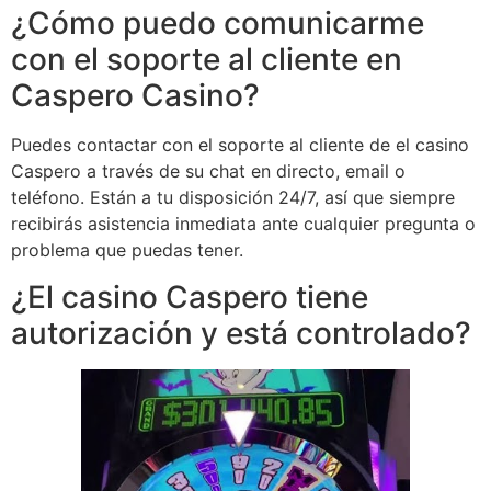
¿Cómo puedo comunicarme
con el soporte al cliente en
Caspero Casino?
Puedes contactar con el soporte al cliente de el casino
Caspero a través de su chat en directo, email o
teléfono. Están a tu disposición 24/7, así que siempre
recibirás asistencia inmediata ante cualquier pregunta o
problema que puedas tener.
¿El casino Caspero tiene
autorización y está controlado?