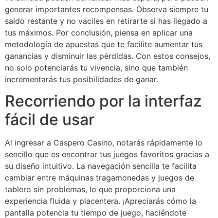
generar importantes recompensas. Observa siempre tu
saldo restante y no vaciles en retirarte si has llegado a
tus máximos. Por conclusión, piensa en aplicar una
metodología de apuestas que te facilite aumentar tus
ganancias y disminuir las pérdidas. Con estos consejos,
no solo potenciarás tu vivencia, sino que también
incrementarás tus posibilidades de ganar.
Recorriendo por la interfaz
fácil de usar
Al ingresar a Caspero Casino, notarás rápidamente lo
sencillo que es encontrar tus juegos favoritos gracias a
su diseño intuitivo. La navegación sencilla te facilita
cambiar entre máquinas tragamonedas y juegos de
tablero sin problemas, lo que proporciona una
experiencia fluida y placentera. ¡Apreciarás cómo la
pantalla potencia tu tiempo de juego, haciéndote