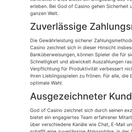
erleben. Bei God of Casino gehen Sicherheit u
ganzen Welt.
Zuverlässige Zahlung
Die Gewährleistung sicherer Zahlungsmethode
Casino zeichnet sich in dieser Hinsicht insbe
Banküberweisungen, können Spieler die für si
Schnelligkeit und abwickelt Auszahlungen ra
Verpflichtung für Produktivität verbessert ni
ihren Lieblingsspielen zu frönen. Für alle, d
optimale Wahl.
Ausgezeichneter Kund
God of Casino zeichnet sich durch seinen exz
bietet ein engagiertes Team erfahrener Mitarb
über verschiedene Kanäle wie Chat, E-Mail un
schafft eine zuverlässige Atmosphäre, in der