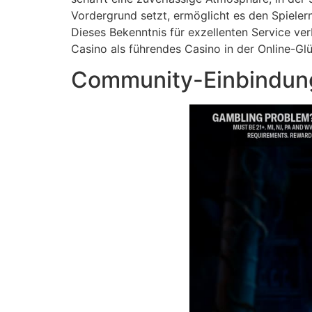
Vordergrund setzt, ermöglicht es den Spielern
Dieses Bekenntnis für exzellenten Service ve
Casino als führendes Casino in der Online-Glü
Community-Einbindung