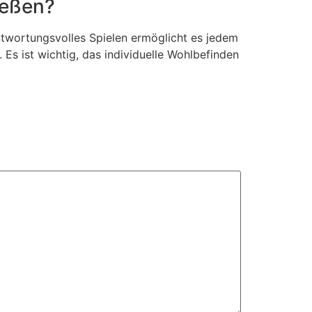
ießen?
ntwortungsvolles Spielen ermöglicht es jedem
Es ist wichtig, das individuelle Wohlbefinden