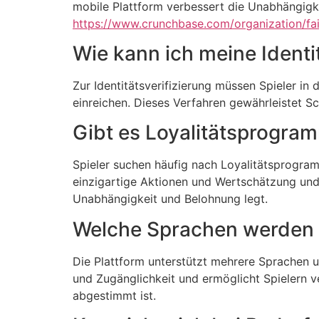
mobile Plattform verbessert die Unabhängigk
https://www.crunchbase.com/organization/fai
Wie kann ich meine Identit
Zur Identitätsverifizierung müssen Spieler i
einreichen. Dieses Verfahren gewährleistet Sc
Gibt es Loyalitätsprogram
Spieler suchen häufig nach Loyalitätsprogram
einzigartige Aktionen und Wertschätzung und
Unabhängigkeit und Belohnung legt.
Welche Sprachen werden a
Die Plattform unterstützt mehrere Sprachen un
und Zugänglichkeit und ermöglicht Spielern ve
abgestimmt ist.