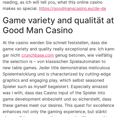
reading, as ich will tell you, what this online casino
makes so special.
https://goodmanscasino.eu/de-de
Game variety and qualität at
Good Man Casino
At the casino werden Sie schnell feststellen, dass die
game variety and quality really exceptional are. Ich kann
gar nicht
crunchbase.com
genug betonen, wie vielfältig
the selection is – von klassischen Spielautomaten to
new table games. Jeder title demonstrates meticulous
Spielentwicklung und is characterized by cutting-edge
graphics and engaging play, which selbst seasoned
Spieler such as myself begeistert. Especially amazed
was I with, dass das Casino input of the Spieler into
game development einbezieht und so sicherstellt, dass
these games meet our desires. This quest for excellence
enhances not only the gaming experience, but stärkt