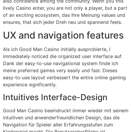
also confidence among the community. Wenn you this
lively Casino enter, you are not only a player, but a part
of an exciting ecosystem, das Ihre Meinung values und
ensures, that sich jeder Dreh neu und spannend feels.
UX and navigation features
Als ich Good Man Casino initially ausprobierte, I
immediately noticed die organized user interface auf.
Dank der easy-to-use navigational system finde ich
meine preferred games very easily und fast. Dieses
easy-to-use layout verbessert the entire online gaming
experience significantly.
Intuitives Interface-Design
Good Man Casino beeindruckt immer wieder mit seinem
intuitiven und anwenderfreundlichen Design, das die
Navigation für Spieler aller Erfahrungsstufen zum
Kinderspiel macht. Die Benutzeroberfläche ist