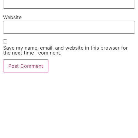
Website
Save my name, email, and website in this browser for
the next time I comment.