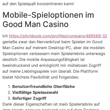
auf den Spielspaß konzentrieren kann!
Mobile-Spieloptionen im
Good Man Casino
Ich
https://pitchbook.com/profiles/company/489569-32
genieße zwar den Nervenkitzel beim Spielen im Good
Man Casino auf meinem Desktop-PC, aber die mobilen
Spieloptionen verbessern mein Spielerlebnis unterwegs
deutlich. Die mobile Anpassungsfähigkeit ist
beeindruckend und ermöglicht mir mühelosen Zugriff
auf meine Lieblingsspiele von überall. Die Plattform
bietet höchste Flexibilität und Folgendes:
Benutzerfreundliche Oberfläche
Vielfältige Spielauswahl
Sofortiger Zugriff
Dank dieser Eigenschaften ist mein Spielerlebnis auf