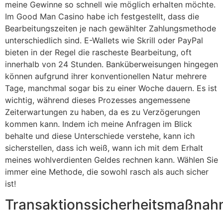
meine Gewinne so schnell wie möglich erhalten möchte.
Im Good Man Casino habe ich festgestellt, dass die
Bearbeitungszeiten je nach gewählter Zahlungsmethode
unterschiedlich sind. E-Wallets wie Skrill oder PayPal
bieten in der Regel die rascheste Bearbeitung, oft
innerhalb von 24 Stunden. Banküberweisungen hingegen
können aufgrund ihrer konventionellen Natur mehrere
Tage, manchmal sogar bis zu einer Woche dauern. Es ist
wichtig, während dieses Prozesses angemessene
Zeiterwartungen zu haben, da es zu Verzögerungen
kommen kann. Indem ich meine Anfragen im Blick
behalte und diese Unterschiede verstehe, kann ich
sicherstellen, dass ich weiß, wann ich mit dem Erhalt
meines wohlverdienten Geldes rechnen kann. Wählen Sie
immer eine Methode, die sowohl rasch als auch sicher
ist!
Transaktionssicherheitsmaßna