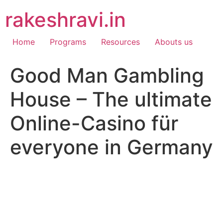
Skip
rakeshravi.in
to
content
Home
Programs
Resources
Abouts us
Good Man Gambling
House – The ultimate
Online-Casino für
everyone in Germany