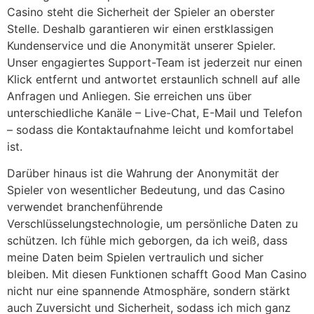
Casino steht die Sicherheit der Spieler an oberster
Stelle. Deshalb garantieren wir einen erstklassigen
Kundenservice und die Anonymität unserer Spieler.
Unser engagiertes Support-Team ist jederzeit nur einen
Klick entfernt und antwortet erstaunlich schnell auf alle
Anfragen und Anliegen. Sie erreichen uns über
unterschiedliche Kanäle – Live-Chat, E-Mail und Telefon
– sodass die Kontaktaufnahme leicht und komfortabel
ist.
Darüber hinaus ist die Wahrung der Anonymität der
Spieler von wesentlicher Bedeutung, und das Casino
verwendet branchenführende
Verschlüsselungstechnologie, um persönliche Daten zu
schützen. Ich fühle mich geborgen, da ich weiß, dass
meine Daten beim Spielen vertraulich und sicher
bleiben. Mit diesen Funktionen schafft Good Man Casino
nicht nur eine spannende Atmosphäre, sondern stärkt
auch Zuversicht und Sicherheit, sodass ich mich ganz