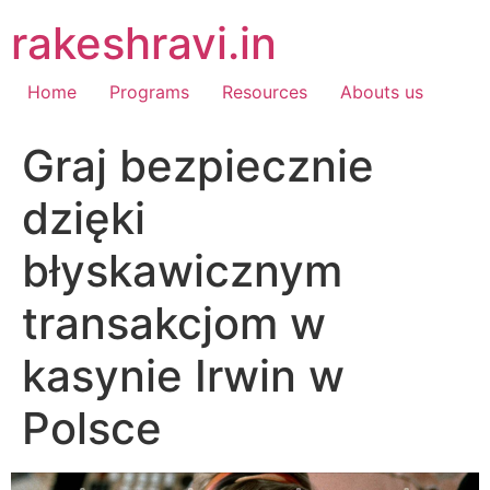
Skip
rakeshravi.in
to
content
Home
Programs
Resources
Abouts us
Graj bezpiecznie
dzięki
błyskawicznym
transakcjom w
kasynie Irwin w
Polsce