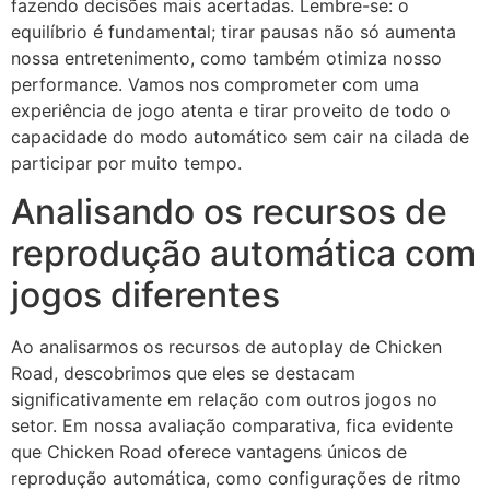
fazendo decisões mais acertadas. Lembre-se: o
equilíbrio é fundamental; tirar pausas não só aumenta
nossa entretenimento, como também otimiza nosso
performance. Vamos nos comprometer com uma
experiência de jogo atenta e tirar proveito de todo o
capacidade do modo automático sem cair na cilada de
participar por muito tempo.
Analisando os recursos de
reprodução automática com
jogos diferentes
Ao analisarmos os recursos de autoplay de Chicken
Road, descobrimos que eles se destacam
significativamente em relação com outros jogos no
setor. Em nossa avaliação comparativa, fica evidente
que Chicken Road oferece vantagens únicos de
reprodução automática, como configurações de ritmo