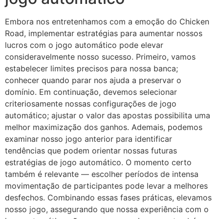
Embora nos entretenhamos com a emoção do Chicken
Road, implementar estratégias para aumentar nossos
lucros com o jogo automático pode elevar
consideravelmente nosso sucesso. Primeiro, vamos
estabelecer limites precisos para nossa banca;
conhecer quando parar nos ajuda a preservar o
domínio. Em continuação, devemos selecionar
criteriosamente nossas configurações de jogo
automático; ajustar o valor das apostas possibilita uma
melhor maximização dos ganhos. Ademais, podemos
examinar nosso jogo anterior para identificar
tendências que podem orientar nossas futuras
estratégias de jogo automático. O momento certo
também é relevante — escolher períodos de intensa
movimentação de participantes pode levar a melhores
desfechos. Combinando essas fases práticas, elevamos
nosso jogo, assegurando que nossa experiência com o