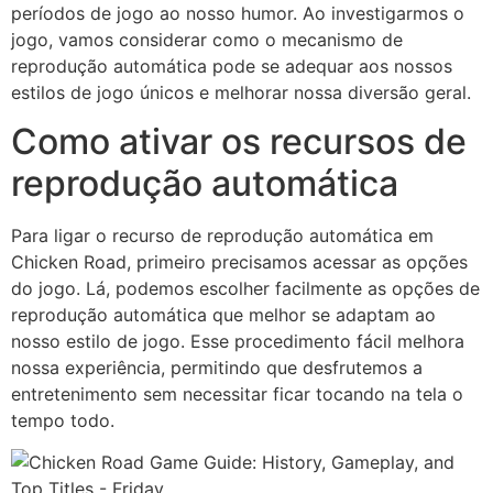
períodos de jogo ao nosso humor. Ao investigarmos o
jogo, vamos considerar como o mecanismo de
reprodução automática pode se adequar aos nossos
estilos de jogo únicos e melhorar nossa diversão geral.
Como ativar os recursos de
reprodução automática
Para ligar o recurso de reprodução automática em
Chicken Road, primeiro precisamos acessar as opções
do jogo. Lá, podemos escolher facilmente as opções de
reprodução automática que melhor se adaptam ao
nosso estilo de jogo. Esse procedimento fácil melhora
nossa experiência, permitindo que desfrutemos a
entretenimento sem necessitar ficar tocando na tela o
tempo todo.