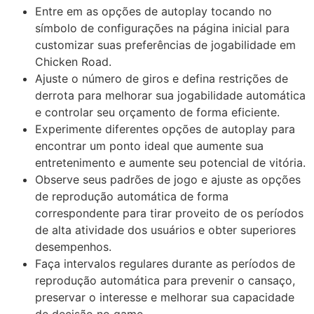
Entre em as opções de autoplay tocando no
símbolo de configurações na página inicial para
customizar suas preferências de jogabilidade em
Chicken Road.
Ajuste o número de giros e defina restrições de
derrota para melhorar sua jogabilidade automática
e controlar seu orçamento de forma eficiente.
Experimente diferentes opções de autoplay para
encontrar um ponto ideal que aumente sua
entretenimento e aumente seu potencial de vitória.
Observe seus padrões de jogo e ajuste as opções
de reprodução automática de forma
correspondente para tirar proveito de os períodos
de alta atividade dos usuários e obter superiores
desempenhos.
Faça intervalos regulares durante as períodos de
reprodução automática para prevenir o cansaço,
preservar o interesse e melhorar sua capacidade
de decisão no game.