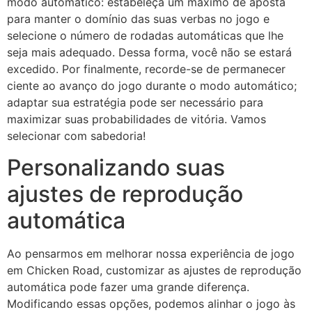
modo automático: estabeleça um máximo de aposta
para manter o domínio das suas verbas no jogo e
selecione o número de rodadas automáticas que lhe
seja mais adequado. Dessa forma, você não se estará
excedido. Por finalmente, recorde-se de permanecer
ciente ao avanço do jogo durante o modo automático;
adaptar sua estratégia pode ser necessário para
maximizar suas probabilidades de vitória. Vamos
selecionar com sabedoria!
Personalizando suas
ajustes de reprodução
automática
Ao pensarmos em melhorar nossa experiência de jogo
em Chicken Road, customizar as ajustes de reprodução
automática pode fazer uma grande diferença.
Modificando essas opções, podemos alinhar o jogo às