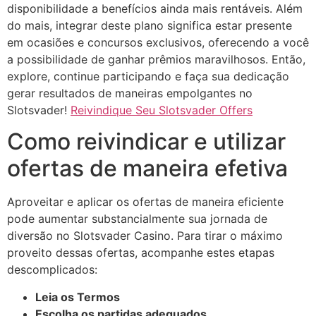
disponibilidade a benefícios ainda mais rentáveis. Além
do mais, integrar deste plano significa estar presente
em ocasiões e concursos exclusivos, oferecendo a você
a possibilidade de ganhar prêmios maravilhosos. Então,
explore, continue participando e faça sua dedicação
gerar resultados de maneiras empolgantes no
Slotsvader!
Reivindique Seu Slotsvader Offers
Como reivindicar e utilizar
ofertas de maneira efetiva
Aproveitar e aplicar os ofertas de maneira eficiente
pode aumentar substancialmente sua jornada de
diversão no Slotsvader Casino. Para tirar o máximo
proveito dessas ofertas, acompanhe estes etapas
descomplicados:
Leia os Termos
Escolha os partidas adequados