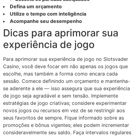
Defina um orçamento
Utilize o tempo com inteligência
Acompanhe seu desempenho
Dicas para aprimorar sua
experiência de jogo
Para aprimorar sua experiência de jogo no Slotsvader
Casino, você deve focar em não apenas os jogos que
escolhe, mas também a forma como encara cada
sessão. Comece definindo um orçamento e mantenha-
se aderente a ele — isso assegura que sua experiência
de jogo seja agradável e sem tensão. Implemente
estratégias de jogo criativas; considere experimentar
novos jogos ou recursos em vez de se restringir aos
seus favoritos de sempre. Fique informado sobre as
promoções e bônus vigentes; eles podem incrementar
consideravelmente seu saldo. Faça intervalos regulares