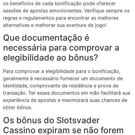
os benefícios de cada bonificação pode oferecer
sessões de apostas emocionantes. Verifique sempre os
regras e regulamentos para encontrar as melhores
alternativas e melhorar sua aventura de jogo!
Que documentação é
necessária para comprovar a
elegibilidade ao bônus?
Para comprovar a elegibilidade para o bonificação,
geralmente é necessário fornecer um documento de
identidade, comprovante de residência e prova de
transação. Ter esses documentos em mão facilitará sua
experiência de apostas e maximizará suas chances de
obter bônus.
Os bônus do Slotsvader
Cassino expiram se não forem