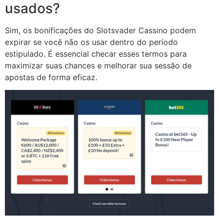
usados?
Sim, os bonificações do Slotsvader Cassino podem
expirar se você não os usar dentro do período
estipulado. É essencial checar esses termos para
maximizar suas chances e melhorar sua sessão de
apostas de forma eficaz.