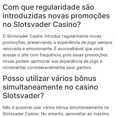
Com que regularidade são
introduzidas novas promoções
no Slotsvader Casino?
O Slotsvader Casino introduz regularmente novas
promoções, preservando a experiência de jogo sempre
renovada e emocionante. É aconselhável que você
acesse o site com frequência, pois essas promoções
novas podem aprimorar sua experiência de jogo e
incrementar consideravelmente seus ganhos.
Posso utilizar vários bônus
simultaneamente no casino
Slotsvader?
Não é possível usar vários bônus simultaneamente no
Slotsvader Casino. No entanto, aproveitar ao máximo