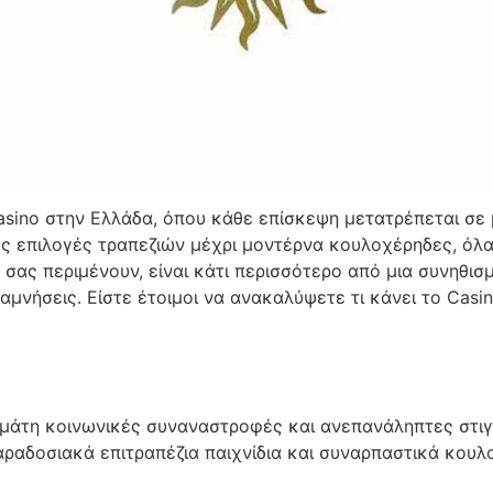
sino στην Ελλάδα, όπου κάθε επίσκεψη μετατρέπεται σε μ
κές επιλογές τραπεζιών μέχρι μοντέρνα κουλοχέρηδες, όλ
ας περιμένουν, είναι κάτι περισσότερο από μια συνηθισμέν
μνήσεις. Είστε έτοιμοι να ανακαλύψετε τι κάνει το Casi
μάτη κοινωνικές συναναστροφές και ανεπανάληπτες στιγμ
παραδοσιακά επιτραπέζια παιχνίδια και συναρπαστικά κου