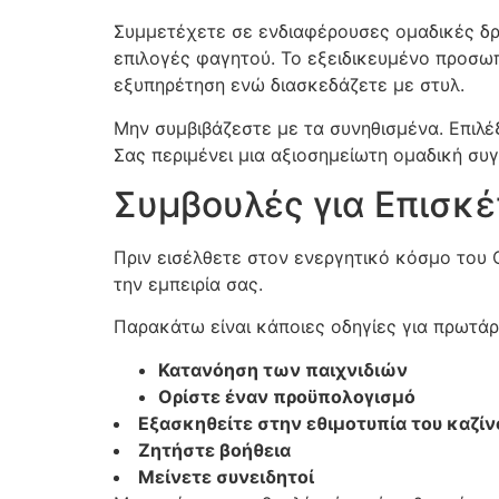
Συμμετέχετε σε ενδιαφέρουσες ομαδικές δρ
επιλογές φαγητού. Το εξειδικευμένο προσω
εξυπηρέτηση ενώ διασκεδάζετε με στυλ.
Μην συμβιβάζεστε με τα συνηθισμένα. Επιλέξ
Σας περιμένει μια αξιοσημείωτη ομαδική συ
Συμβουλές για Επισκέ
Πριν εισέλθετε στον ενεργητικό κόσμο του C
την εμπειρία σας.
Παρακάτω είναι κάποιες οδηγίες για πρωτά
Κατανόηση των παιχνιδιών
Ορίστε έναν προϋπολογισμό
Εξασκηθείτε στην εθιμοτυπία του καζίν
Ζητήστε βοήθεια
Μείνετε συνειδητοί