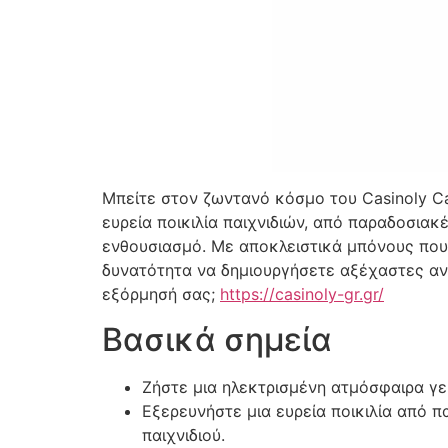
Μπείτε στον ζωντανό κόσμο του Casinoly Ca
ευρεία ποικιλία παιχνιδιών, από παραδοσια
ενθουσιασμό. Με αποκλειστικά μπόνους που σ
δυνατότητα να δημιουργήσετε αξέχαστες ανα
εξόρμησή σας;
https://casinoly-gr.gr/
Βασικά σημεία
Ζήστε μια ηλεκτρισμένη ατμόσφαιρα γε
Εξερευνήστε μια ευρεία ποικιλία από 
παιχνιδιού.