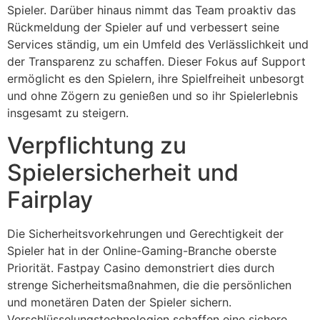
Spieler. Darüber hinaus nimmt das Team proaktiv das
Rückmeldung der Spieler auf und verbessert seine
Services ständig, um ein Umfeld des Verlässlichkeit und
der Transparenz zu schaffen. Dieser Fokus auf Support
ermöglicht es den Spielern, ihre Spielfreiheit unbesorgt
und ohne Zögern zu genießen und so ihr Spielerlebnis
insgesamt zu steigern.
Verpflichtung zu
Spielersicherheit und
Fairplay
Die Sicherheitsvorkehrungen und Gerechtigkeit der
Spieler hat in der Online-Gaming-Branche oberste
Priorität. Fastpay Casino demonstriert dies durch
strenge Sicherheitsmaßnahmen, die die persönlichen
und monetären Daten der Spieler sichern.
Verschlüsselungstechnologien schaffen eine sichere