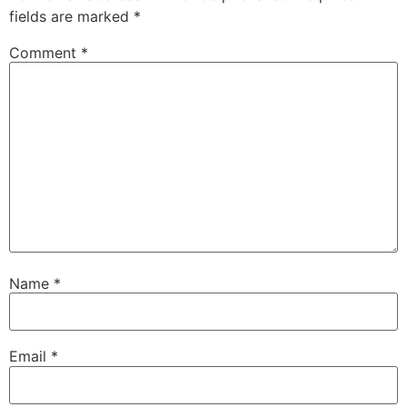
fields are marked
*
Comment
*
Name
*
Email
*