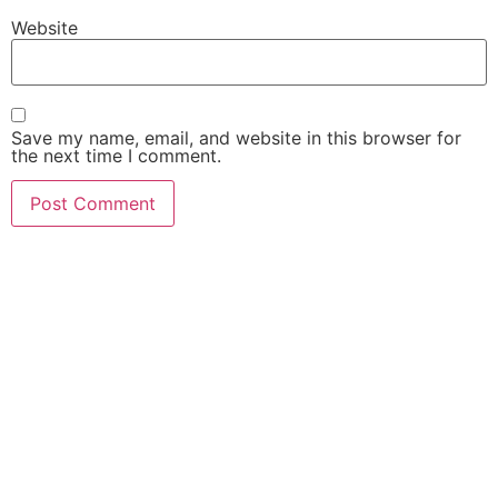
Website
Save my name, email, and website in this browser for
the next time I comment.