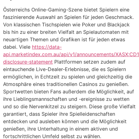
Österreichs Online-Gaming-Szene bietet Spielern eine
faszinierende Auswahl an Spielen für jeden Geschmack.
Von klassischen Tischspielen wie Poker und Blackjack
bis hin zu einer breiten Vielfalt an Spielautomaten mit
neuartigen Themen und Grafiken ist für jeden etwas
dabei. Viele
https://data-
api.marketindex.com.au/api/v1/announcements/XASX:CD1:
disclosure-statement
Plattformen setzen zudem auf
eintauchende Live-Dealer-Erlebnisse, die es Spielern
ermöglichen, in Echtzeit zu spielen und gleichzeitig die
Atmosphäre eines traditionellen Casinos zu genießen.
Sportwetten bieten Fans außerdem die Möglichkeit, auf
ihre Lieblingsmannschaften und -ereignisse zu wetten
und so die Nervenkitzel zu steigern. Diese große Vielfalt
garantiert, dass Spieler ihre Spielleidenschaften
entdecken und ausleben können und die Möglichkeit
genießen, ihre Unterhaltung in einem aktiven und
fortschrittlichen Umfeld selbst zu wählen.