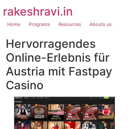
Skip
rakeshravi.in
to
content
Home
Programs
Resources
Abouts us
Hervorragendes
Online-Erlebnis für
Austria mit Fastpay
Casino