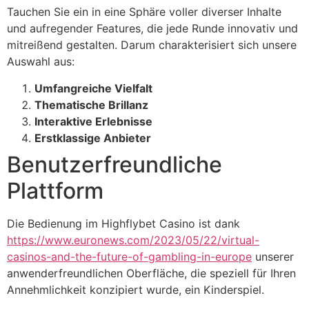
Tauchen Sie ein in eine Sphäre voller diverser Inhalte
und aufregender Features, die jede Runde innovativ und
mitreißend gestalten. Darum charakterisiert sich unsere
Auswahl aus:
Umfangreiche Vielfalt
Thematische Brillanz
Interaktive Erlebnisse
Erstklassige Anbieter
Benutzerfreundliche
Plattform
Die Bedienung im Highflybet Casino ist dank
https://www.euronews.com/2023/05/22/virtual-
casinos-and-the-future-of-gambling-in-europe
unserer
anwenderfreundlichen Oberfläche, die speziell für Ihren
Annehmlichkeit konzipiert wurde, ein Kinderspiel.