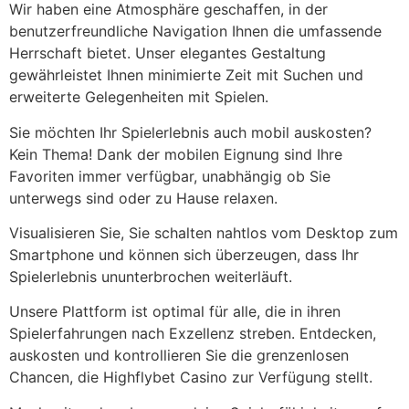
Wir haben eine Atmosphäre geschaffen, in der
benutzerfreundliche Navigation Ihnen die umfassende
Herrschaft bietet. Unser elegantes Gestaltung
gewährleistet Ihnen minimierte Zeit mit Suchen und
erweiterte Gelegenheiten mit Spielen.
Sie möchten Ihr Spielerlebnis auch mobil auskosten?
Kein Thema! Dank der mobilen Eignung sind Ihre
Favoriten immer verfügbar, unabhängig ob Sie
unterwegs sind oder zu Hause relaxen.
Visualisieren Sie, Sie schalten nahtlos vom Desktop zum
Smartphone und können sich überzeugen, dass Ihr
Spielerlebnis ununterbrochen weiterläuft.
Unsere Plattform ist optimal für alle, die in ihren
Spielerfahrungen nach Exzellenz streben. Entdecken,
auskosten und kontrollieren Sie die grenzenlosen
Chancen, die Highflybet Casino zur Verfügung stellt.