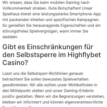
Wir wissen, dass Sie beim mobilen Gaming nach
Vollkommenheit streben. Gute Botschaften! Unser
Spielhaus bietet eine leistungsstarke Smartphone-App
mit packenden Inhalten und spezifischen Kampagnen.
So genießen Sie herausragende Eigenschaften und ein
störungsfreies Spielvergnügen, wann immer Sie
daddeln.
Gibt es Einschränkungen für
den Selbstsperre im Highflybet
Casino?
Lasst uns die Selbstsperr-Richtlinien genauer
betrachten! Sie sollen bewusstes Spielverhalten
gewährleisten. Wir alle sollten unser Wohlbefinden in
den Mittelpunkt stellen und unser Gaming-Erlebnis
positiv gestalten. Wenn wir die Begrenzungen verstehen,
bleiben wir informiert und können eigenverantwortliche