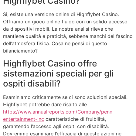
Highflybet Casino?
Sì, esiste una versione online di Highflybet Casino.
Offriamo un gioco online fluido con un solido accesso
da dispositivi mobili. La nostra analisi rileva che
mantiene qualità e praticità, sebbene manchi del fascino
dell’atmosfera fisica. Cosa ne pensi di questo
bilanciamento?
Highflybet Casino offre
sistemazioni speciali per gli
ospiti disabili?
Esaminiamo criticamente se ci sono soluzioni speciali.
Highflybet potrebbe dare risalto alle
https://www.annualreports.com/Company/penn-
entertainment-inc
caratteristiche di fruibilità,
garantendo l’accesso agli ospiti con disabilità.
Dovremmo esaminare l’efficacia di queste azioni nel