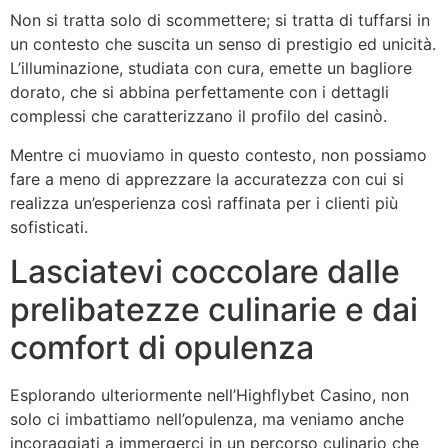
Non si tratta solo di scommettere; si tratta di tuffarsi in
un contesto che suscita un senso di prestigio ed unicità.
L’illuminazione, studiata con cura, emette un bagliore
dorato, che si abbina perfettamente con i dettagli
complessi che caratterizzano il profilo del casinò.
Mentre ci muoviamo in questo contesto, non possiamo
fare a meno di apprezzare la accuratezza con cui si
realizza un’esperienza così raffinata per i clienti più
sofisticati.
Lasciatevi coccolare dalle
prelibatezze culinarie e dai
comfort di opulenza
Esplorando ulteriormente nell’Highflybet Casino, non
solo ci imbattiamo nell’opulenza, ma veniamo anche
incoraggiati a immergerci in un percorso culinario che