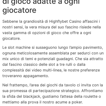
di gioco adatte a ogni
giocatore
Sebbene la grandiosità di Highflybet Casino affascini i
nostri sensi, la vera misura del suo fascino risiede nella
vasta gamma di opzioni di gioco che offre a ogni
giocatore.
Le slot machine si susseguono lungo l’ampio pavimento,
ognuna meticolosamente assemblata per sedurci con un
mix unico di temi e potenziali guadagni. Che sia attratto
dal fascino classico delle slot a tre rulli o dalla
complessità dei video multi-linea, le nostre preferenze
troveranno appagamento.
Nel frattempo, l’area dei giochi da tavolo ci invita con la
sua promessa di partecipazione strategico. Affrontiamo
la sfida del blackjack, gustiamo l’attesa della roulette o
mettiamo alla prova il nostro acume a poker.