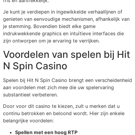
fris en aantrekkelijk.
Je kunt je verdiepen in ingewikkelde verhaallijnen of
genieten van eenvoudige mechanismen, afhankelijk van
je stemming. Bovendien biedt elke game
indrukwekkende graphics en intuïtieve interfaces die
zijn ontworpen om je ervaring te verrijken.
Voordelen van spelen bij Hit
N Spin Casino
Spelen bij Hit N Spin Casino brengt een verscheidenheid
aan voordelen met zich mee die uw spelervaring
substantieel verbeteren.
Door voor dit casino te kiezen, zult u merken dat u
continu betrokken en beloond wordt. Hier zijn enkele
belangrijke voordelen:
Spellen met een hoog RTP