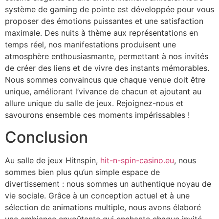
système de gaming de pointe est développée pour vous
proposer des émotions puissantes et une satisfaction
maximale. Des nuits à thème aux représentations en
temps réel, nos manifestations produisent une
atmosphère enthousiasmante, permettant à nos invités
de créer des liens et de vivre des instants mémorables.
Nous sommes convaincus que chaque venue doit être
unique, améliorant l’vivance de chacun et ajoutant au
allure unique du salle de jeux. Rejoignez-nous et
savourons ensemble ces moments impérissables !
Conclusion
Au salle de jeux Hitnspin,
hit-n-spin-casino.eu
, nous
sommes bien plus qu’un simple espace de
divertissement : nous sommes un authentique noyau de
vie sociale. Grâce à un conception actuel et à une
sélection de animations multiple, nous avons élaboré
une ambiance envoûtante qui enchante chaque invité.