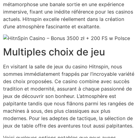
métamorphose une banale sortie en une expérience
immersive, fixant une inédite référence pour les casinos
actuels. Hitnspin excelle réellement dans la création
d’une atmosphère fascinante et exaltante.
Multiples choix de jeu
En visitant la salle de jeux du casino Hitnspin, nous
sommes immédiatement frappés par l’incroyable variété
des choix proposées. Ce casino combine avec succès
tradition et modernité, assurant à chaque passionné de
jeux de découvrir son bonheur. L’atmosphère est
palpitante tandis que nous flânons parmi les rangées de
machines à sous, des plus classiques aux plus
modernes. Pour les adeptes de tactique, la sélection de
jeux de table offre des aventures tout aussi palpitantes.
Voici quelques options notables que nous avons