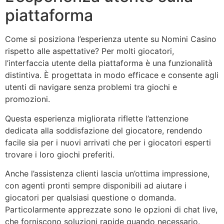
piattaforma
Come si posiziona l’esperienza utente su Nomini Casino
rispetto alle aspettative? Per molti giocatori,
l’interfaccia utente della piattaforma è una funzionalità
distintiva. È progettata in modo efficace e consente agli
utenti di navigare senza problemi tra giochi e
promozioni.
Questa esperienza migliorata riflette l’attenzione
dedicata alla soddisfazione del giocatore, rendendo
facile sia per i nuovi arrivati che per i giocatori esperti
trovare i loro giochi preferiti.
Anche l’assistenza clienti lascia un’ottima impressione,
con agenti pronti sempre disponibili ad aiutare i
giocatori per qualsiasi questione o domanda.
Particolarmente apprezzate sono le opzioni di chat live,
che forniscono soluzioni rapide quando necessario.