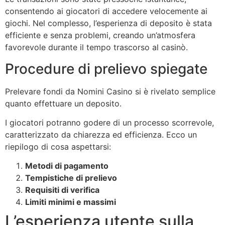
consentendo ai giocatori di accedere velocemente ai
giochi. Nel complesso, l’esperienza di deposito è stata
efficiente e senza problemi, creando un’atmosfera
favorevole durante il tempo trascorso al casinò.
Procedure di prelievo spiegate
Prelevare fondi da Nomini Casino si è rivelato semplice
quanto effettuare un deposito.
I giocatori potranno godere di un processo scorrevole,
caratterizzato da chiarezza ed efficienza. Ecco un
riepilogo di cosa aspettarsi:
Metodi di pagamento
Tempistiche di prelievo
Requisiti di verifica
Limiti minimi e massimi
L’esperienza utente sulla