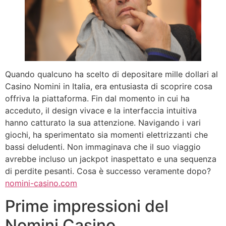
Quando qualcuno ha scelto di depositare mille dollari al
Casino Nomini in Italia, era entusiasta di scoprire cosa
offriva la piattaforma. Fin dal momento in cui ha
acceduto, il design vivace e la interfaccia intuitiva
hanno catturato la sua attenzione. Navigando i vari
giochi, ha sperimentato sia momenti elettrizzanti che
bassi deludenti. Non immaginava che il suo viaggio
avrebbe incluso un jackpot inaspettato e una sequenza
di perdite pesanti. Cosa è successo veramente dopo?
nomini-casino.com
Prime impressioni del
Nomini Casino