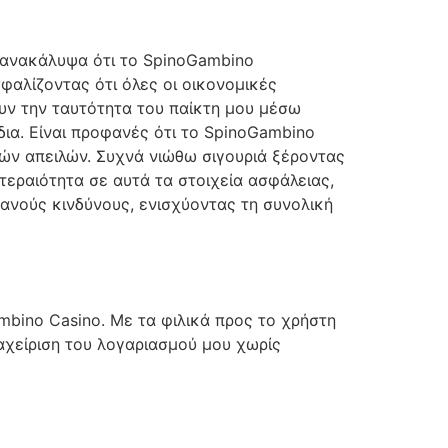
 ανακάλυψα ότι το SpinoGambino
αλίζοντας ότι όλες οι οικονομικές
υν την ταυτότητα του παίκτη μου μέσω
ια. Είναι προφανές ότι το SpinoGambino
ών απειλών. Συχνά νιώθω σιγουριά ξέροντας
εραιότητα σε αυτά τα στοιχεία ασφάλειας,
θανούς κινδύνους, ενισχύοντας τη συνολική
mbino Casino. Με τα φιλικά προς το χρήστη
αχείριση του λογαριασμού μου χωρίς