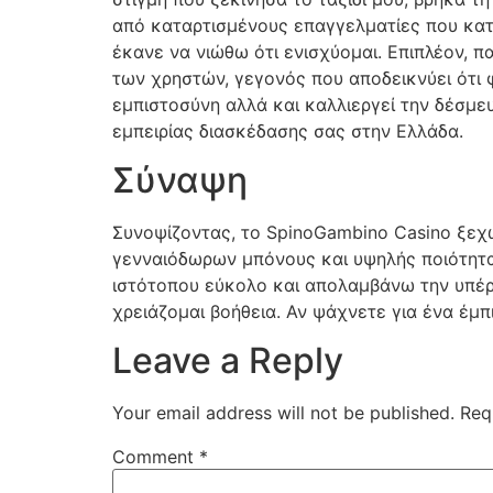
από καταρτισμένους επαγγελματίες που κατ
έκανε να νιώθω ότι ενισχύομαι. Επιπλέον,
των χρηστών, γεγονός που αποδεικνύει ότι φ
εμπιστοσύνη αλλά και καλλιεργεί την δέσμευ
εμπειρίας διασκέδασης σας στην Ελλάδα.
Σύναψη
Συνοψίζοντας, το SpinoGambino Casino ξεχω
γενναιόδωρων μπόνους και υψηλής ποιότητας
ιστότοπου εύκολο και απολαμβάνω την υπέρο
χρειάζομαι βοήθεια. Αν ψάχνετε για ένα έμπ
Leave a Reply
Your email address will not be published.
Req
Comment
*