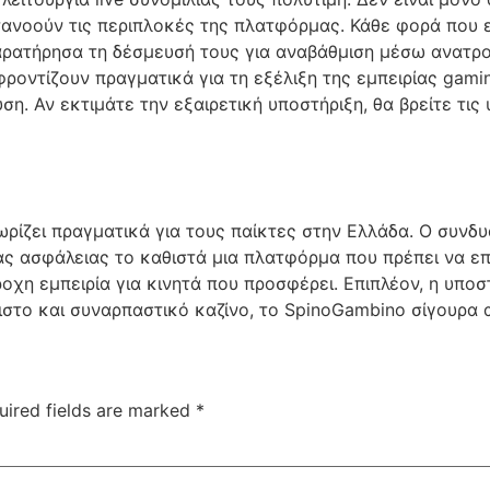
ανοούν τις περιπλοκές της πλατφόρμας. Κάθε φορά που ε
 παρατήρησα τη δέσμευσή τους για αναβάθμιση μέσω ανατ
ροντίζουν πραγματικά για τη εξέλιξη της εμπειρίας gamin
ση. Αν εκτιμάτε την εξαιρετική υποστήριξη, θα βρείτε τι
ρίζει πραγματικά για τους παίκτες στην Ελλάδα. Ο συνδυα
 ασφάλειας το καθιστά μια πλατφόρμα που πρέπει να επι
χη εμπειρία για κινητά που προσφέρει. Επιπλέον, η υποσ
ιστο και συναρπαστικό καζίνο, το SpinoGambino σίγουρα α
uired fields are marked
*