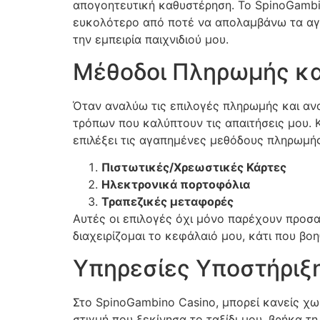
απογοητευτική καθυστέρηση. Το SpinoGambin
ευκολότερο από ποτέ να απολαμβάνω τα αγαπ
την εμπειρία παιχνιδιού μου.
Μέθοδοι Πληρωμής κα
Όταν αναλύω τις επιλογές πληρωμής και αν
τρόπων που καλύπτουν τις απαιτήσεις μου.
επιλέξει τις αγαπημένες μεθόδους πληρωμής
Πιστωτικές/Χρεωστικές Κάρτες
Ηλεκτρονικά πορτοφόλια
Τραπεζικές μεταφορές
Αυτές οι επιλογές όχι μόνο παρέχουν προσα
διαχειρίζομαι το κεφάλαιό μου, κάτι που β
Υπηρεσίες Υποστήριξ
Στο SpinoGambino Casino, μπορεί κανείς χω
στιγμή που ξεκίνησα το ταξίδι μου, βρήκα τη