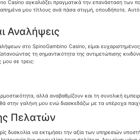
o Casino αγκαλιάζει πραγματικά την επανάσταση των παι
ημένα μου τίτλους ανά πάσα στιγμή, οπουδήποτε. Αυτό τ
ι Αναλήψεις
αλήψεων στο SpinoGambino Casino, είμαι ευχαριστημένο
 Κατανοώντας τη σημαντικότητα της αντιμετώπισης κινδύ
 μου σε τρεις:
ρμοστικότητα, αλλά αναβαθμίζουν και τη συνολική εμπει
οηθά στην γαλήνη μου ενώ διασκεδάζω με τα υπέροχα παιχ
ης Πελατών
ρίς δυσκολία να εκτιμήσει την αξία των υπηρεσιών υποσ
 λειτουργία live συνομιλίας τους πολύτιμη. Δεν είναι μόν