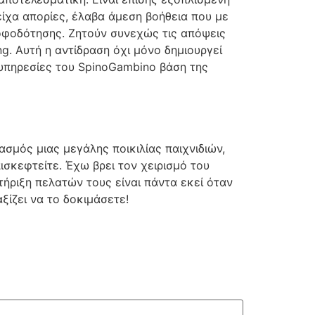
ίχα απορίες, έλαβα άμεση βοήθεια που με
ροφοδότησης. Ζητούν συνεχώς τις απόψεις
g. Αυτή η αντίδραση όχι μόνο δημιουργεί
ς υπηρεσίες του SpinoGambino βάση της
σμός μιας μεγάλης ποικιλίας παιχνιδιών,
σκεφτείτε. Έχω βρει τον χειρισμό του
τήριξη πελατών τους είναι πάντα εκεί όταν
ξίζει να το δοκιμάσετε!