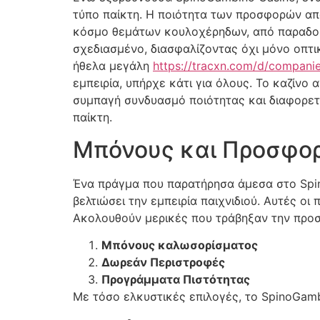
τύπο παίκτη. Η ποιότητα των προσφορών απ
κόσμο θεμάτων κουλοχέρηδων, από παραδοσια
σχεδιασμένο, διασφαλίζοντας όχι μόνο οπτι
ήθελα μεγάλη
https://tracxn.com/d/compa
εμπειρία, υπήρχε κάτι για όλους. Το καζίνο
συμπαγή συνδυασμό ποιότητας και διαφορετι
παίκτη.
Μπόνους και Προσφο
Ένα πράγμα που παρατήρησα άμεσα στο Spin
βελτιώσει την εμπειρία παιχνιδιού. Αυτές ο
Ακολουθούν μερικές που τράβηξαν την προσ
Μπόνους καλωσορίσματος
Δωρεάν Περιστροφές
Προγράμματα Πιστότητας
Με τόσο ελκυστικές επιλογές, το SpinoGambi