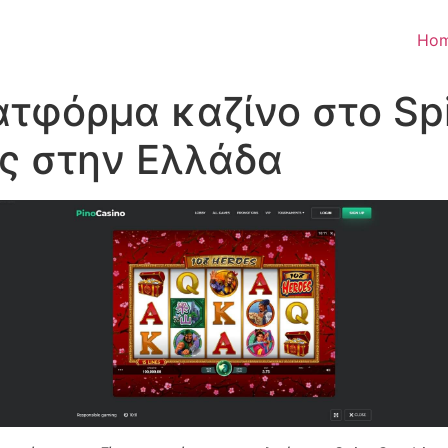
Ho
λατφόρμα καζίνο στο S
ες στην Ελλάδα