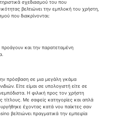
τηριστικά σχεδιασμού του που
ικότητας βελτιώνει την εμπλοκή του χρήστη,
σμού που διακρίνονται:
λά προάγουν και την παρατεταμένη
α.
την πρόσβαση σε μια μεγάλη γκάμα
διών. Είτε είμαι σε υπολογιστή είτε σε
εμπόδιστα. Η φιλική προς τον χρήστη
ς τίτλους. Με σαφείς κατηγορίες και απλά
ουργήθηκε έχοντας κατά νου παίκτες σαν
ino βελτιώνει πραγματικά την εμπειρία