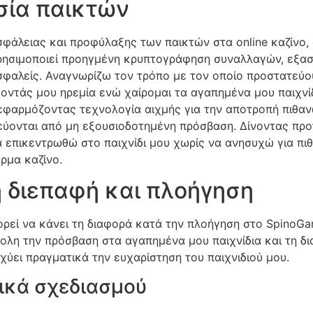
σία παικτών
φάλειας και προφύλαξης των παικτών στα online καζίνο,
ρησιμοποιεί προηγμένη κρυπτογράφηση συναλλαγών, εξασφ
σφαλείς. Αναγνωρίζω τον τρόπο με τον οποίο προστατεύο
ντάς μου ηρεμία ενώ χαίρομαι τα αγαπημένα μου παιχνίδ
εφαρμόζοντας τεχνολογία αιχμής για την αποτροπή πιθαν
εύονται από μη εξουσιοδοτημένη πρόσβαση. Δίνοντας προτ
α επικεντρωθώ στο παιχνίδι μου χωρίς να ανησυχώ για πι
ρμα καζίνο.
η διεπαφή και πλοήγηση
ρεί να κάνει τη διαφορά κατά την πλοήγηση στο SpinoGa
ολη την πρόσβαση στα αγαπημένα μου παιχνίδια και τη δι
χύει πραγματικά την ευχαρίστηση του παιχνιδιού μου.
ικά σχεδιασμού