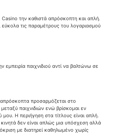
o Casino την καθιστά απρόσκοπτη και απλή.
ι εύκολα τις παραμέτρους του λογαριασμού
ν εμπειρία παιχνιδιού αντί να βαλτώνω σε
ο απρόσκοπτα προσαρμόζεται στο
 μεταξύ παιχνιδιών ενώ βρίσκομαι εν
 μου. Η περιήγηση στα τίτλους είναι απλή.
 κινητά δεν είναι απλώς μια υπόσχεση αλλά
πόκριση με διατηρεί καθηλωμένο χωρίς