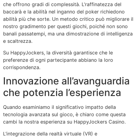
che offrono gradi di complessità. L’raffinatezza del
baccarà e la abilità nel inganno del poker richiedono
abilità più che sorte. Un metodo critico può migliorare il
nostro gradimento per questi giochi, poiché non sono
banali passatempi, ma una dimostrazione di intelligenza
e scaltrezza.
Su HappyJockers, la diversità garantisce che le
preferenze di ogni partecipante abbiano la loro
corrispondenza.
Innovazione all’avanguardia
che potenzia l’esperienza
Quando esaminiamo il significativo impatto della
tecnologia avanzata sul gioco, è chiaro come questa
cambi la nostra esperienza su HappyJockers Casino.
L’integrazione della realtà virtuale (VR) e