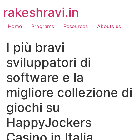
Skip
rakeshravi.in
to
content
Home
Programs
Resources
Abouts us
I più bravi
sviluppatori di
software e la
migliore collezione di
giochi su
HappyJockers
Casino in Italia