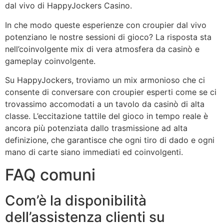
dal vivo di HappyJockers Casino.
In che modo queste esperienze con croupier dal vivo
potenziano le nostre sessioni di gioco? La risposta sta
nell’coinvolgente mix di vera atmosfera da casinò e
gameplay coinvolgente.
Su HappyJockers, troviamo un mix armonioso che ci
consente di conversare con croupier esperti come se ci
trovassimo accomodati a un tavolo da casinò di alta
classe. L’eccitazione tattile del gioco in tempo reale è
ancora più potenziata dallo trasmissione ad alta
definizione, che garantisce che ogni tiro di dado e ogni
mano di carte siano immediati ed coinvolgenti.
FAQ comuni
Com’è la disponibilità
dell’assistenza clienti su