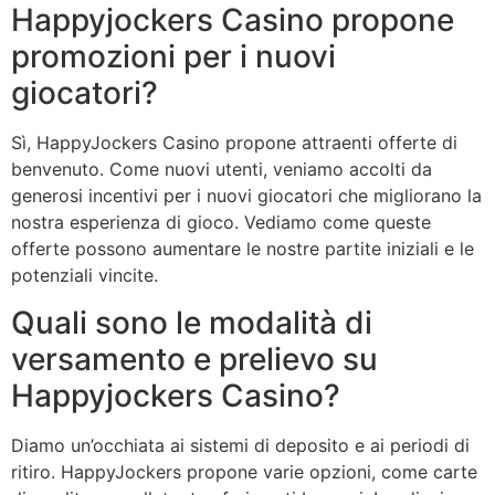
Happyjockers Casino propone
promozioni per i nuovi
giocatori?
Sì, HappyJockers Casino propone attraenti offerte di
benvenuto. Come nuovi utenti, veniamo accolti da
generosi incentivi per i nuovi giocatori che migliorano la
nostra esperienza di gioco. Vediamo come queste
offerte possono aumentare le nostre partite iniziali e le
potenziali vincite.
Quali sono le modalità di
versamento e prelievo su
Happyjockers Casino?
Diamo un’occhiata ai sistemi di deposito e ai periodi di
ritiro. HappyJockers propone varie opzioni, come carte