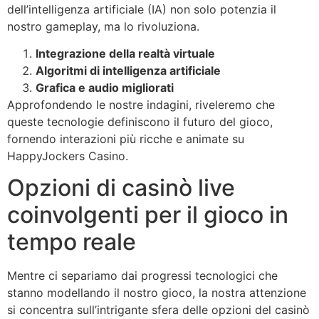
dell’intelligenza artificiale (IA) non solo potenzia il
nostro gameplay, ma lo rivoluziona.
Integrazione della realtà virtuale
Algoritmi di intelligenza artificiale
Grafica e audio migliorati
Approfondendo le nostre indagini, riveleremo che
queste tecnologie definiscono il futuro del gioco,
fornendo interazioni più ricche e animate su
HappyJockers Casino.
Opzioni di casinò live
coinvolgenti per il gioco in
tempo reale
Mentre ci separiamo dai progressi tecnologici che
stanno modellando il nostro gioco, la nostra attenzione
si concentra sull’intrigante sfera delle opzioni del casinò