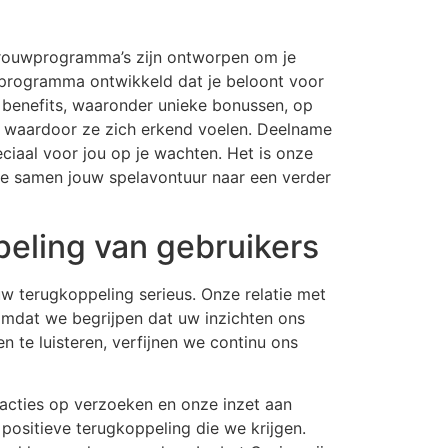
n trouwprogramma’s zijn ontworpen om je
n programma ontwikkeld dat je beloont voor
e benefits, waaronder unieke bonussen, op
, waardoor ze zich erkend voelen. Deelname
iaal voor jou op je wachten. Het is onze
we samen jouw spelavontuur naar een verder
eling van gebruikers
 terugkoppeling serieus. Onze relatie met
omdat we begrijpen dat uw inzichten ons
 te luisteren, verfijnen we continu ons
acties op verzoeken en onze inzet aan
 positieve terugkoppeling die we krijgen.