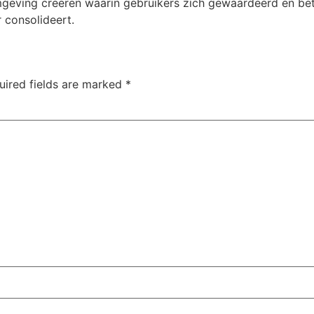
geving creëren waarin gebruikers zich gewaardeerd en bet
 consolideert.
uired fields are marked
*