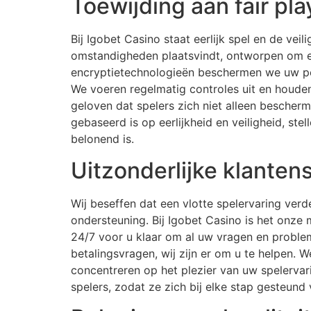
Toewijding aan fair pla
Bij Igobet Casino staat eerlijk spel en de vei
omstandigheden plaatsvindt, ontworpen om e
encryptietechnologieën beschermen we uw pers
We voeren regelmatig controles uit en houden
geloven dat spelers zich niet alleen bescher
gebaseerd is op eerlijkheid en veiligheid, st
belonend is.
Uitzonderlijke klanten
Wij beseffen dat een vlotte spelervaring verd
ondersteuning. Bij Igobet Casino is het onze
24/7 voor u klaar om al uw vragen en proble
betalingsvragen, wij zijn er om u te helpen. 
concentreren op het plezier van uw spelerva
spelers, zodat ze zich bij elke stap gesteund 