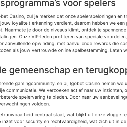
itsprogramma’s voor spelers
 Igobet Casino, zul je merken dat onze spelersbeloningen e
t jouw loyaliteit erkenning verdient, daarom hebben we ee
st. Naarmate je door de niveaus klimt, ontdek je spannend
alingen. Onze VIP-leden profiteren van speciale voordelen
r aanvullende opwinding, met aanvullende rewards die spec
kozen als jouw vertrouwde online spelbestemming. Laten 
de gemeenschap en terugkopp
erende gamingcommunity, en bij Igobet Casino nemen we uw
ije communicatie. We verzoeken actief naar uw inzichten, 
eterde spelervaring te bieden. Door naar uw aanbevelingen
verwachtingen voldoen.
ouwbaarheid centraal staat, wat blijkt uit onze vlugge re
nzet voor security en rechtvaardigheid, wat zich uit in de