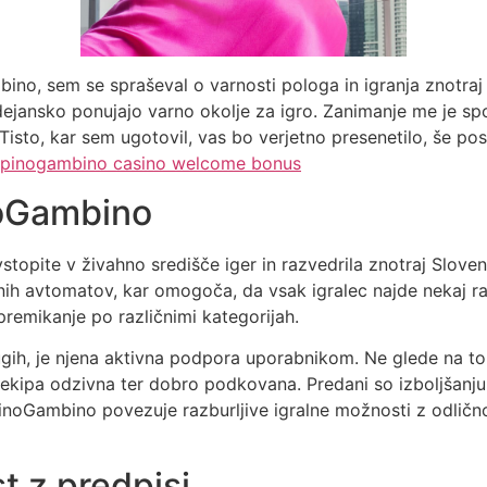
ino, sem se spraševal o varnosti pologa in igranja znotraj
i dejansko ponujajo varno okolje za igro. Zanimanje me je sp
 Tisto, kar sem ugotovil, vas bo verjetno presenetilo, še p
spinogambino casino welcome bonus
noGambino
opite v živahno središče iger in razvedrila znotraj Slovenij
nih avtomatov, kar omogoča, da vsak igralec najde nekaj ra
emikanje po različnimi kategorijah.
gih, je njena aktivna podpora uporabnikom. Ne glede na to,
 ekipa odzivna ter dobro podkovana. Predani so izboljšanju
noGambino povezuje razburljive igralne možnosti z odlično 
t z predpisi