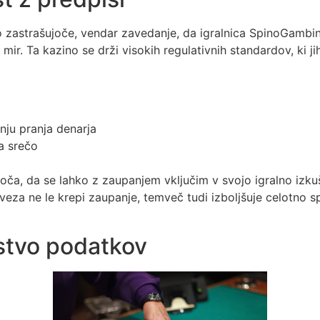
ko zastrašujoče, vendar zavedanje, da igralnica SpinoGambin
ir. Ta kazino se drži visokih regulativnih standardov, ki ji
nju pranja denarja
a srečo
ča, da se lahko z zaupanjem vključim v svojo igralno izku
eza ne le krepi zaupanje, temveč tudi izboljšuje celotno sp
rstvo podatkov