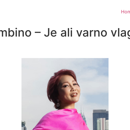
Ho
bino – Je ali varno vla