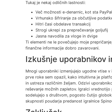
Tukaj je nekaj odličnih lastnosti:
Več možnosti e-denarnic, kot sta PayPal 
Vrhunsko šifriranje za občutljive podatk
Hitri časi obdelave transakcij
Strogi ukrepi za preprečevanje goljufij
Jasna navodila za vloge in dvige
Ti elementi ne le povečujejo moje prepričanje
finančne informacije dobro zavarovani.
Izkušnje uporabnikov i
Mnogi uporabniki izmenjujejo ugodne vtise v i
prve roke sem opazil, kako intuitivna je platf
in ustreza različnim željam. Odzivi uporabni
reševanje možnih zapletov. Igralci vrednotijo p
sodelujejo s društvom, pogosto čutijo globok
skupnosti poudarja predanost igralnice Spino