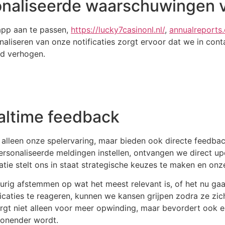
naliseerde waarschuwingen v
app aan te passen,
https://lucky7casinonl.nl/
,
annualreports
naliseren van onze notificaties zorgt ervoor dat we in cont
d verhogen.
ealtime feedback
 alleen onze spelervaring, maar bieden ook directe feed
rsonaliseerde meldingen instellen, ontvangen we direct upd
ie stelt ons in staat strategische keuzes te maken en onz
ig afstemmen op wat het meest relevant is, of het nu ga
ificaties te reageren, kunnen we kansen grijpen zodra ze z
gt niet alleen voor meer opwinding, maar bevordert ook 
lonender wordt.