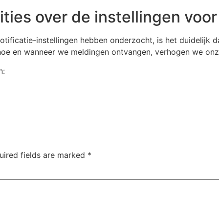
ties over de instellingen voor 
tificatie-instellingen hebben onderzocht, is het duidelij
n hoe en wanneer we meldingen ontvangen, verhogen we onze
n:
uired fields are marked
*