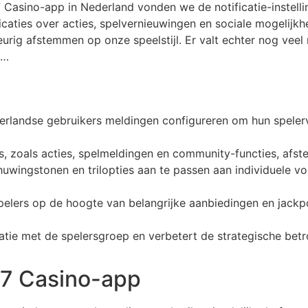
7 Casino-app in Nederland vonden we de notificatie-instel
ificaties over acties, spelvernieuwingen en sociale mogelij
eurig afstemmen op onze speelstijl. Er valt echter nog ve
k…
landse gebruikers meldingen configureren om hun spelerva
es, zoals acties, spelmeldingen en community-functies, afs
uwingstonen en trilopties aan te passen aan individuele v
spelers op de hoogte van belangrijke aanbiedingen en jack
atie met de spelersgroep en verbetert de strategische betro
y 7 Casino-app