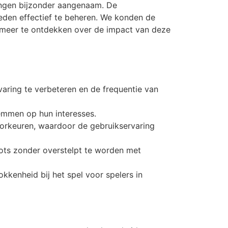
lingen bijzonder aangenaam. De
kheden effectief te beheren. We konden de
el meer te ontdekken over de impact van deze
ring te verbeteren en de frequentie van
temmen op hun interesses.
oorkeuren, waardoor de gebruikservaring
pots zonder overstelpt te worden met
kkenheid bij het spel voor spelers in