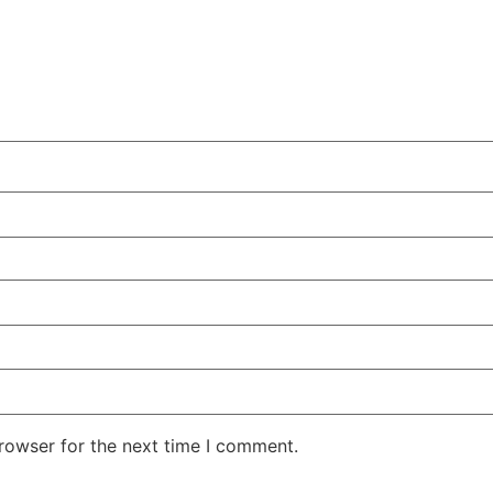
rowser for the next time I comment.