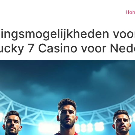
Ho
ingsmogelijkheden voor 
Lucky 7 Casino voor Ned