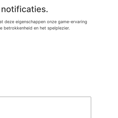
notificaties.
k dat deze eigenschappen onze game-ervaring
 betrokkenheid en het spelplezier.