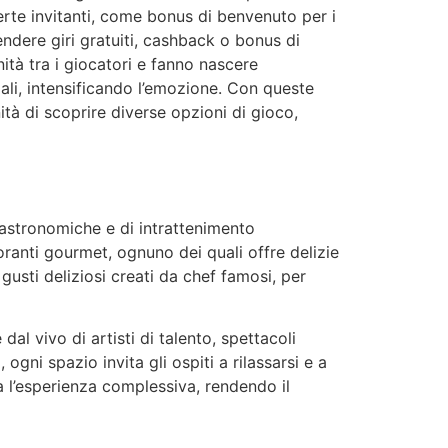
fferte invitanti, come bonus di benvenuto per i
dere giri gratuiti, cashback o bonus di
ità tra i giocatori e fanno nascere
ali, intensificando l’emozione. Con queste
tà di scoprire diverse opzioni di gioco,
gastronomiche e di intrattenimento
oranti gourmet, ognuno dei quali offre delizie
 gusti deliziosi creati da chef famosi, per
dal vivo di artisti di talento, spettacoli
ogni spazio invita gli ospiti a rilassarsi e a
 l’esperienza complessiva, rendendo il