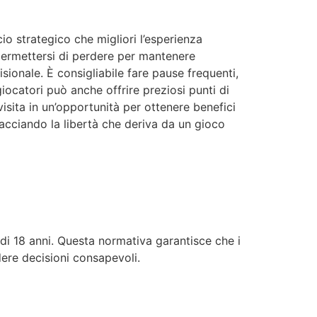
o strategico che migliori l’esperienza
permettersi di perdere per mantenere
isionale. È consigliabile fare pause frequenti,
giocatori può anche offrire preziosi punti di
isita in un’opportunità per ottenere benefici
racciando la libertà che deriva da un gioco
 di 18 anni. Questa normativa garantisce che i
dere decisioni consapevoli.