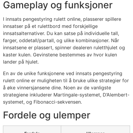
Gameplay og funksjoner
I innsats pengestyring rulett online, plasserer spillere
innsatser på et rulettbord med forskjellige
innsatsalternativer. Du kan satse på individuelle tall,
farger, oddetall/partall, og ulike kombinasjoner. Når
innsatsene er plassert, spinner dealeren ruletthjulet og
kaster kulen. Gevinstene bestemmes av hvor kulen
lander på hjulet.
En av de unike funksjonene ved innsats pengestyring
rulett online er muligheten til å bruke ulike strategier for
å øke vinnersjansene dine. Noen av de vanligste
strategiene inkluderer Martingale-systemet, D’Alembert-
systemet, og Fibonacci-sekvensen.
Fordele og ulemper