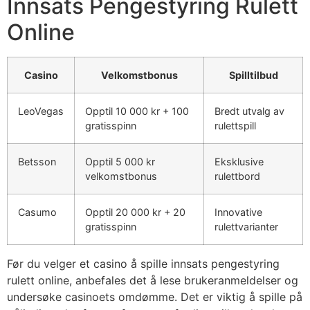
Innsats Pengestyring Rulett
Online
Casino
Velkomstbonus
Spilltilbud
LeoVegas
Opptil 10 000 kr + 100
Bredt utvalg av
gratisspinn
rulettspill
Betsson
Opptil 5 000 kr
Eksklusive
velkomstbonus
rulettbord
Casumo
Opptil 20 000 kr + 20
Innovative
gratisspinn
rulettvarianter
Før du velger et casino å spille innsats pengestyring
rulett online, anbefales det å lese brukeranmeldelser og
undersøke casinoets omdømme. Det er viktig å spille på