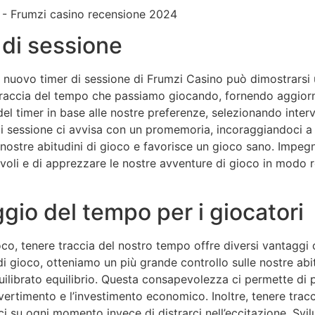
 di sessione
 nuovo timer di sessione di Frumzi Casino può dimostrarsi 
 traccia del tempo che passiamo giocando, fornendo aggiorn
l timer in base alle nostre preferenze, selezionando interval
mer di sessione ci avvisa con un promemoria, incoraggiandoci
nostre abitudini di gioco e favorisce un gioco sano. Impegn
oli e di apprezzare le nostre avventure di gioco in modo r
gio del tempo per i giocatori
co, tenere traccia del nostro tempo offre diversi vantaggi
 gioco, otteniamo un più grande controllo sulle nostre abitu
librato equilibrio. Questa consapevolezza ci permette di pia
ivertimento e l’investimento economico. Inoltre, tenere trac
 su ogni momento invece di distrarci nell’eccitazione. Svil