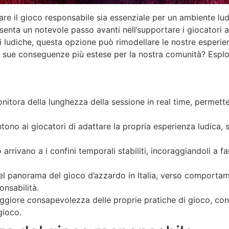
e il gioco responsabile sia essenziale per un ambiente ludi
enta un notevole passo avanti nell’supportare i giocatori a
 ludiche, questa opzione può rimodellare le nostre esperie
le sue conseguenze più estese per la nostra comunità? Espl
onitora della lunghezza della sessione in real time, permett
ntono ai giocatori di adattare la propria esperienza ludica
 arrivano a i confini temporali stabiliti, incoraggiandoli a f
el panorama del gioco d’azzardo in Italia, verso comportam
nsabilità.
giore consapevolezza delle proprie pratiche di gioco, con r
gioco.