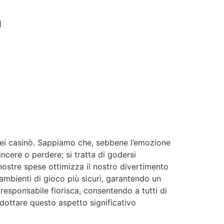
dei casinò. Sappiamo che, sebbene l’emozione
incere o perdere; si tratta di godersi
 nostre spese ottimizza il nostro divertimento
mbienti di gioco più sicuri, garantendo un
 responsabile fiorisca, consentendo a tutti di
ottare questo aspetto significativo