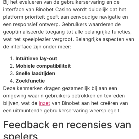
Bij het evalueren van de gebruikerservaring en de
interface van Binobet Casino wordt duidelijk dat het
platform prioriteit geeft aan eenvoudige navigatie en
een responsief ontwerp. Gebruikers waarderen de
geoptimaliseerde toegang tot alle belangrijke functies,
wat het speelplezier vergroot. Belangrijke aspecten van
de interface zijn onder meer:
Intuïtieve lay-out
Mobiele compatibiliteit
Snelle laadtijden
Zoekfunctie
Deze kenmerken dragen gezamenlijk bij aan een
omgeving waarin gebruikers betrokken en tevreden
blijven, wat de
inzet
van Binobet aan het creëren van
een uitmuntende gebruikerservaring weerspiegelt.
Feedback en recensies van
spelers