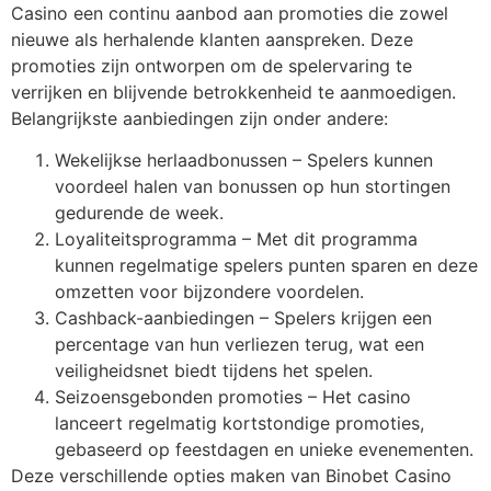
Casino een continu aanbod aan promoties die zowel
nieuwe als herhalende klanten aanspreken. Deze
promoties zijn ontworpen om de spelervaring te
verrijken en blijvende betrokkenheid te aanmoedigen.
Belangrijkste aanbiedingen zijn onder andere:
Wekelijkse herlaadbonussen – Spelers kunnen
voordeel halen van bonussen op hun stortingen
gedurende de week.
Loyaliteitsprogramma – Met dit programma
kunnen regelmatige spelers punten sparen en deze
omzetten voor bijzondere voordelen.
Cashback-aanbiedingen – Spelers krijgen een
percentage van hun verliezen terug, wat een
veiligheidsnet biedt tijdens het spelen.
Seizoensgebonden promoties – Het casino
lanceert regelmatig kortstondige promoties,
gebaseerd op feestdagen en unieke evenementen.
Deze verschillende opties maken van Binobet Casino