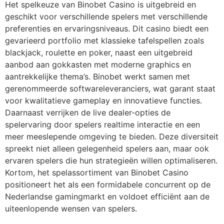
Het spelkeuze van Binobet Casino is uitgebreid en
geschikt voor verschillende spelers met verschillende
preferenties en ervaringsniveaus. Dit casino biedt een
gevarieerd portfolio met klassieke tafelspellen zoals
blackjack, roulette en poker, naast een uitgebreid
aanbod aan gokkasten met moderne graphics en
aantrekkelijke thema’s. Binobet werkt samen met
gerenommeerde softwareleveranciers, wat garant staat
voor kwalitatieve gameplay en innovatieve functies.
Daarnaast verrijken de live dealer-opties de
spelervaring door spelers realtime interactie en een
meer meeslepende omgeving te bieden. Deze diversiteit
spreekt niet alleen gelegenheid spelers aan, maar ook
ervaren spelers die hun strategieën willen optimaliseren.
Kortom, het spelassortiment van Binobet Casino
positioneert het als een formidabele concurrent op de
Nederlandse gamingmarkt en voldoet efficiënt aan de
uiteenlopende wensen van spelers.