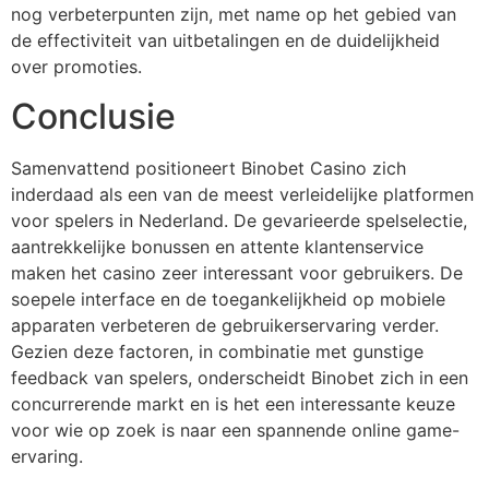
nog verbeterpunten zijn, met name op het gebied van
de effectiviteit van uitbetalingen en de duidelijkheid
over promoties.
Conclusie
Samenvattend positioneert Binobet Casino zich
inderdaad als een van de meest verleidelijke platformen
voor spelers in Nederland. De gevarieerde spelselectie,
aantrekkelijke bonussen en attente klantenservice
maken het casino zeer interessant voor gebruikers. De
soepele interface en de toegankelijkheid op mobiele
apparaten verbeteren de gebruikerservaring verder.
Gezien deze factoren, in combinatie met gunstige
feedback van spelers, onderscheidt Binobet zich in een
concurrerende markt en is het een interessante keuze
voor wie op zoek is naar een spannende online game-
ervaring.