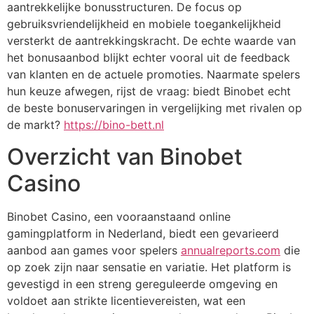
aantrekkelijke bonusstructuren. De focus op
gebruiksvriendelijkheid en mobiele toegankelijkheid
versterkt de aantrekkingskracht. De echte waarde van
het bonusaanbod blijkt echter vooral uit de feedback
van klanten en de actuele promoties. Naarmate spelers
hun keuze afwegen, rijst de vraag: biedt Binobet echt
de beste bonuservaringen in vergelijking met rivalen op
de markt?
https://bino-bett.nl
Overzicht van Binobet
Casino
Binobet Casino, een vooraanstaand online
gamingplatform in Nederland, biedt een gevarieerd
aanbod aan games voor spelers
annualreports.com
die
op zoek zijn naar sensatie en variatie. Het platform is
gevestigd in een streng gereguleerde omgeving en
voldoet aan strikte licentievereisten, wat een