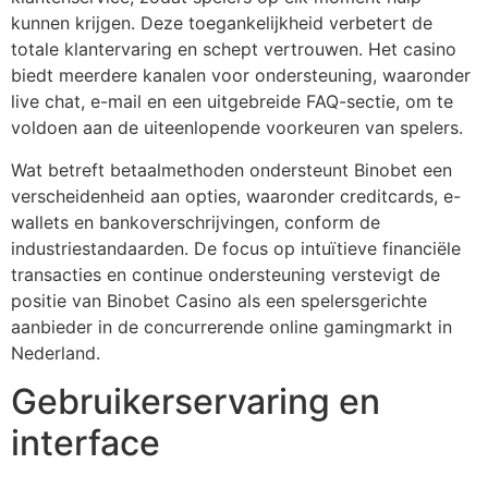
kunnen krijgen. Deze toegankelijkheid verbetert de
totale klantervaring en schept vertrouwen. Het casino
biedt meerdere kanalen voor ondersteuning, waaronder
live chat, e-mail en een uitgebreide FAQ-sectie, om te
voldoen aan de uiteenlopende voorkeuren van spelers.
Wat betreft betaalmethoden ondersteunt Binobet een
verscheidenheid aan opties, waaronder creditcards, e-
wallets en bankoverschrijvingen, conform de
industriestandaarden. De focus op intuïtieve financiële
transacties en continue ondersteuning verstevigt de
positie van Binobet Casino als een spelersgerichte
aanbieder in de concurrerende online gamingmarkt in
Nederland.
Gebruikerservaring en
interface