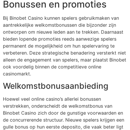
Bonussen en promoties
Bij Binobet Casino kunnen spelers gebruikmaken van
aantrekkelijke welkomstbonussen die bijzonder zijn
ontworpen om nieuwe leden aan te trekken. Daarnaast
bieden lopende promoties reeds aanwezige spelers
permanent de mogelijkheid om hun spelervaring te
verbeteren. Deze strategische benadering versterkt niet
alleen de engagement van spelers, maar plaatst Binobet
ook voordelig binnen de competitieve online
casinomarkt.
Welkomstbonusaanbieding
Hoewel veel online casino’s allerlei bonussen
verstrekken, onderscheidt de welkomstbonus van
Binobet Casino zich door de gunstige voorwaarden en
de concurrerende structuur. Nieuwe spelers krijgen een
gulle bonus op hun eerste deposito, die vaak beter ligt