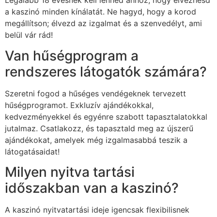
Legalább 18 évesnek kell lenned ahhoz, hogy élvezhesd
a kaszinó minden kínálatát. Ne hagyd, hogy a korod
megállítson; élvezd az izgalmat és a szenvedélyt, ami
belül vár rád!
Van hűségprogram a
rendszeres látogatók számára?
Szeretni fogod a hűséges vendégeknek tervezett
hűségprogramot. Exkluzív ajándékokkal,
kedvezményekkel és egyénre szabott tapasztalatokkal
jutalmaz. Csatlakozz, és tapasztald meg az újszerű
ajándékokat, amelyek még izgalmasabbá teszik a
látogatásaidat!
Milyen nyitva tartási
időszakban van a kaszinó?
A kaszinó nyitvatartási ideje igencsak flexibilisnek