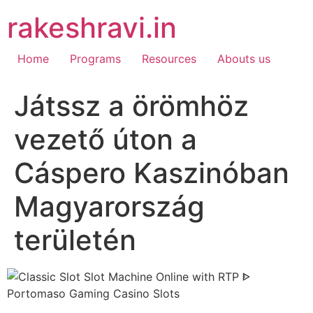
Skip
rakeshravi.in
to
content
Home
Programs
Resources
Abouts us
Játssz a örömhöz
vezető úton a
Cáspero Kaszinóban
Magyarország
területén