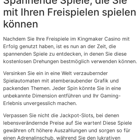
Spannende Spiele, die Sie
mit Ihren Freispielen spielen
können
Nachdem Sie Ihre Freispiele im Kingmaker Casino mit
Erfolg genutzt haben, ist es nun an der Zeit, die
spannenden Spiele zu entdecken, in denen Sie diese
kostenlosen Drehungen bestmöglich verwenden können.
Versinken Sie ein in eine Welt verzaubernder
Spielautomaten mit atemberaubender Grafik und
packenden Themen. Jeder Spin könnte Sie in eine
unbekannte Dimension entführen und Ihr Gaming-
Erlebnis unvergesslich machen.
Verpassen Sie nicht die Jackpot-Slots, bei denen
lebensverändernde Preise auf Sie warten! Diese Spiele
gewähren oft höhere Auszahlungen und sorgen so für
einen Adrenalinschub, während Sie den lukrativen