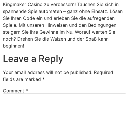
Kingmaker Casino zu verbessern! Tauchen Sie sich in
spannende Spielautomaten – ganz ohne Einsatz. Lösen
Sie Ihren Code ein und erleben Sie die aufregenden
Spiele. Mit unseren Hinweisen und den Bedingungen
steigern Sie Ihre Gewinne im Nu. Worauf warten Sie
noch? Drehen Sie die Walzen und der Spaß kann
beginnen!
Leave a Reply
Your email address will not be published.
Required
fields are marked
*
Comment
*