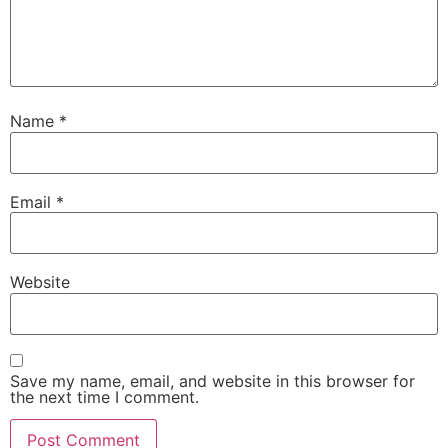
Name
*
Email
*
Website
Save my name, email, and website in this browser for
the next time I comment.