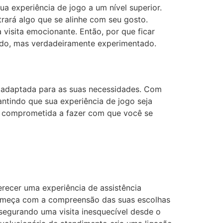
a experiência de jogo a um nível superior.
rará algo que se alinhe com seu gosto.
visita emocionante. Então, por que ficar
ado, mas verdadeiramente experimentado.
, adaptada para as suas necessidades. Com
antindo que sua experiência de jogo seja
is comprometida a fazer com que você se
erecer uma experiência de assistência
 começa com a compreensão das suas escolhas
ssegurando uma visita inesquecível desde o