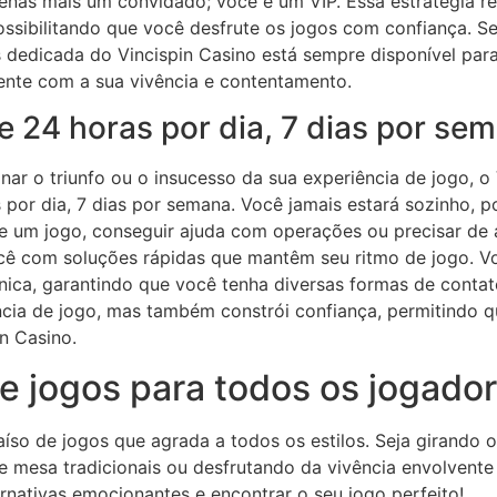
as mais um convidado; você é um VIP. Essa estratégia rev
ossibilitando que você desfrute os jogos com confiança. Se
s dedicada do Vincispin Casino está sempre disponível para
nte com a sua vivência e contentamento.
e 24 horas por dia, 7 dias por se
 o triunfo ou o insucesso da sua experiência de jogo, o V
 por dia, 7 dias por semana. Você jamais estará sozinho, p
bre um jogo, conseguir ajuda com operações ou precisar de
você com soluções rápidas que mantêm seu ritmo de jogo. V
nica, garantindo que você tenha diversas formas de conta
ncia de jogo, mas também constrói confiança, permitindo 
n Casino.
de jogos para todos os jogador
íso de jogos que agrada a todos os estilos. Seja girando o
 mesa tradicionais ou desfrutando da vivência envolvente 
ernativas emocionantes e encontrar o seu jogo perfeito!