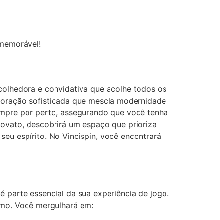
 memorável!
colhedora e convidativa que acolhe todos os
coração sofisticada que mescla modernidade
empre por perto, assegurando que você tenha
novato, descobrirá um espaço que prioriza
seu espírito. No Vincispin, você encontrará
é parte essencial da sua experiência de jogo.
smo. Você mergulhará em: