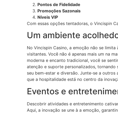
Pontos de Fidelidade
Promoções Sazonais
Níveis VIP
Com essas opções tentadoras, o Vincispin Ca
Um ambiente acolhedor
No Vincispin Casino, a emoção não se limita
visitantes. Você não é apenas mais um na m
moderna e encanto tradicional, você se sent
atenção e suporte personalizados, tornando 
seu bem-estar e diversão. Junte-se a outros 
que a hospitalidade está no centro da inova
Eventos e entretenime
Descobrir atividades e entretenimento cativa
Aqui, a inovação se une à a emoção, garant