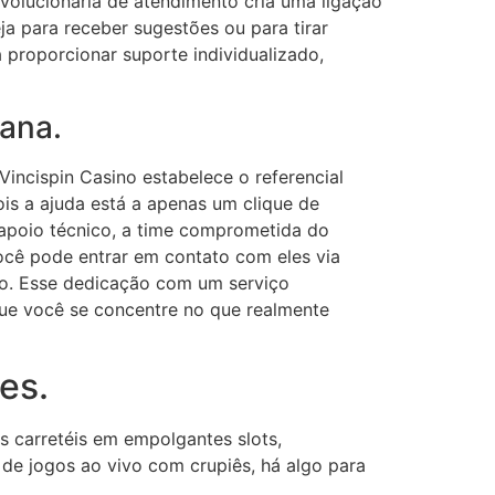
olucionária de atendimento cria uma ligação
ja para receber sugestões ou para tirar
 proporcionar suporte individualizado,
mana.
incispin Casino estabelece o referencial
ois a ajuda está a apenas um clique de
 apoio técnico, a time comprometida do
ocê pode entrar em contato com eles via
to. Esse dedicação com um serviço
que você se concentre no que realmente
es.
s carretéis em empolgantes slots,
de jogos ao vivo com crupiês, há algo para