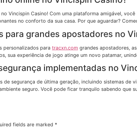
e no Vincispin Casino! Com uma plataforma amigável, você 
ionantes no conforto da sua casa. Por que aguardar? Come
is para grandes apostadores no Vi
os personalizados para
tracxn.com
grandes apostadores, as
os, sua experiência de jogo atinge um novo patamar, unin
segurança implementadas no Vinc
s de segurança de última geração, incluindo sistemas de v
biente seguro. Você pode ficar tranquilo sabendo que su
uired fields are marked
*