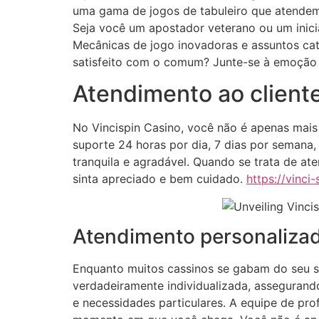
uma gama de jogos de tabuleiro que atendem 
Seja você um apostador veterano ou um inicia
Mecânicas de jogo inovadoras e assuntos cat
satisfeito com o comum? Junte-se à emoção 
Atendimento ao client
No Vincispin Casino, você não é apenas mais
suporte 24 horas por dia, 7 dias por semana,
tranquila e agradável. Quando se trata de a
sinta apreciado e bem cuidado.
https://vinci-
Atendimento personaliza
Enquanto muitos cassinos se gabam do seu su
verdadeiramente individualizada, asseguran
e necessidades particulares. A equipe de pro