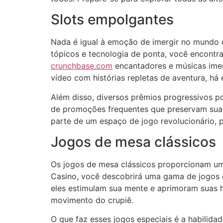
Slots empolgantes
Nada é igual à emoção de imergir no mundo 
tópicos e tecnologia de ponta, você encontra
crunchbase.com
encantadores e músicas imer
vídeo com histórias repletas de aventura, há
Além disso, diversos prêmios progressivos 
de promoções frequentes que preservam sua e
parte de um espaço de jogo revolucionário, 
Jogos de mesa clássicos
Os jogos de mesa clássicos proporcionam uma
Casino, você descobrirá uma gama de jogos c
eles estimulam sua mente e aprimoram suas h
movimento do crupiê.
O que faz esses jogos especiais é a habilid