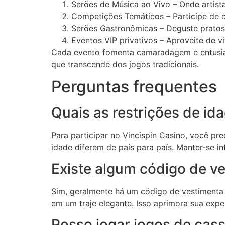
Serões de Música ao Vivo – Onde artist
Competições Temáticos – Participe de 
Serões Gastronômicas – Deguste pratos 
Eventos VIP privativos – Aproveite de v
Cada evento fomenta camaradagem e entusias
que transcende dos jogos tradicionais.
Perguntas frequentes
Quais as restrições de id
Para participar no Vincispin Casino, você pre
idade diferem de país para país. Manter-se i
Existe algum código de ve
Sim, geralmente há um código de vestimenta 
em um traje elegante. Isso aprimora sua exper
Posso jogar jogos de cass