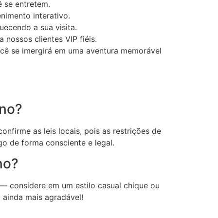
 se entretem.
imento interativo.
ecendo a sua visita.
nossos clientes VIP fiéis.
ocê se imergirá em uma aventura memorável
ino?
nfirme as leis locais, pois as restrições de
go de forma consciente e legal.
no?
 — considere em um estilo casual chique ou
a ainda mais agradável!