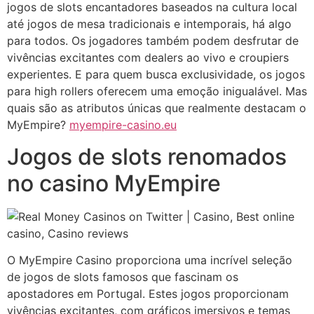
jogos de slots encantadores baseados na cultura local
até jogos de mesa tradicionais e intemporais, há algo
para todos. Os jogadores também podem desfrutar de
vivências excitantes com dealers ao vivo e croupiers
experientes. E para quem busca exclusividade, os jogos
para high rollers oferecem uma emoção inigualável. Mas
quais são as atributos únicas que realmente destacam o
MyEmpire?
myempire-casino.eu
Jogos de slots renomados
no casino MyEmpire
O MyEmpire Casino proporciona uma incrível seleção
de jogos de slots famosos que fascinam os
apostadores em Portugal. Estes jogos proporcionam
vivências excitantes, com gráficos imersivos e temas