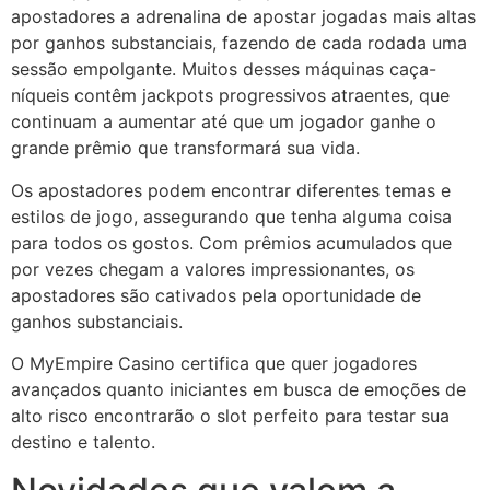
apostadores a adrenalina de apostar jogadas mais altas
por ganhos substanciais, fazendo de cada rodada uma
sessão empolgante. Muitos desses máquinas caça-
níqueis contêm jackpots progressivos atraentes, que
continuam a aumentar até que um jogador ganhe o
grande prêmio que transformará sua vida.
Os apostadores podem encontrar diferentes temas e
estilos de jogo, assegurando que tenha alguma coisa
para todos os gostos. Com prêmios acumulados que
por vezes chegam a valores impressionantes, os
apostadores são cativados pela oportunidade de
ganhos substanciais.
O MyEmpire Casino certifica que quer jogadores
avançados quanto iniciantes em busca de emoções de
alto risco encontrarão o slot perfeito para testar sua
destino e talento.