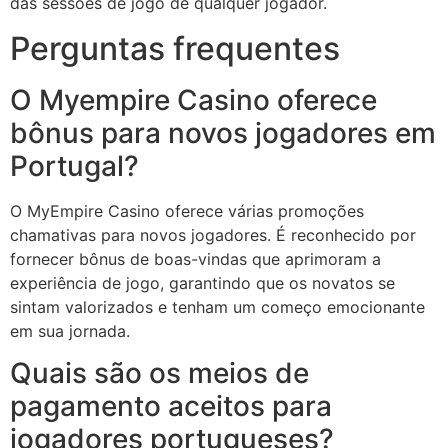
das sessões de jogo de qualquer jogador.
Perguntas frequentes
O Myempire Casino oferece
bônus para novos jogadores em
Portugal?
O MyEmpire Casino oferece várias promoções
chamativas para novos jogadores. É reconhecido por
fornecer bônus de boas-vindas que aprimoram a
experiência de jogo, garantindo que os novatos se
sintam valorizados e tenham um começo emocionante
em sua jornada.
Quais são os meios de
pagamento aceitos para
jogadores portugueses?