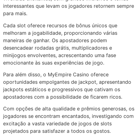
interessantes que levam os jogadores retornem sempre
para mais.
Cada slot oferece recursos de bônus únicos que
melhoram a jogabilidade, proporcionando várias
maneiras de ganhar. Os apostadores podem
desencadear rodadas grátis, multiplicadores e
minijogos envolventes, acrescentando uma fase
emocionante às suas experiências de jogo.
Para além disso, o MyEmpire Casino oferece
oportunidades empolgantes de jackpot, apresentando
jackpots estáticos e progressivos que cativam os
apostadores com a possibilidade de ficarem ricos.
Com opções de alta qualidade e prêmios generosas, os
jogadores se encontram encantados, investigando com
excitação a vasta variedade de jogos de slots
projetados para satisfazer a todos os gostos.